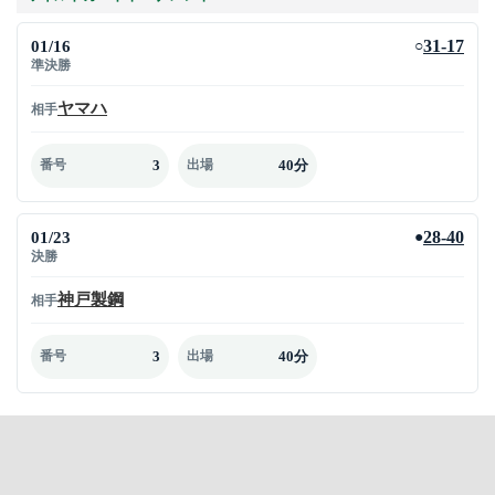
01/16
31-17
○
準決勝
ヤマハ
相手
3
40分
番号
出場
01/23
28-40
●
決勝
神戸製鋼
相手
3
40分
番号
出場