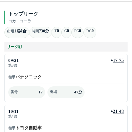
トップリーグ
コカ・コーラ
0
0
0
0
11試合
730分
T
G
PG
DG
出場
時間
リーグ戦
09/21
17-75
●
第3節
パナソニック
相手
17
47分
番号
出場
10/11
21-48
●
第4節
トヨタ自動車
相手