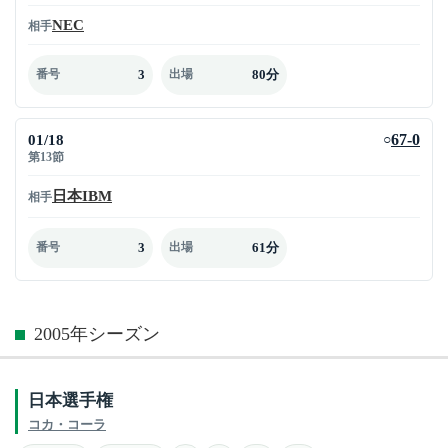
NEC
相手
3
80分
番号
出場
01/18
67-0
○
第13節
日本IBM
相手
3
61分
番号
出場
2005年シーズン
日本選手権
コカ・コーラ