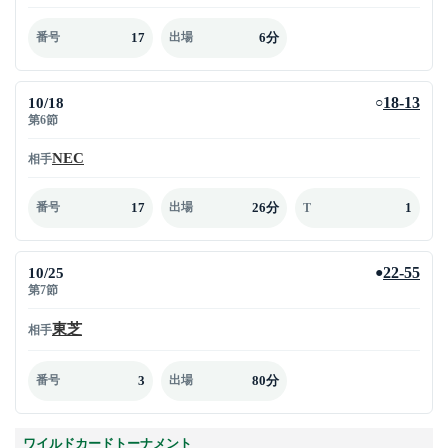
17
6分
番号
出場
10/18
18-13
○
第6節
NEC
相手
17
26分
1
番号
出場
T
10/25
22-55
●
第7節
東芝
相手
3
80分
番号
出場
ワイルドカードトーナメント