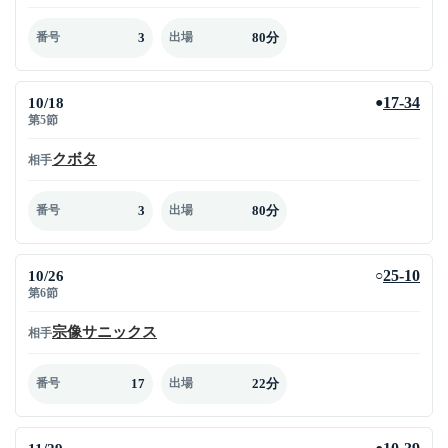
3
80分
番号
出場
10/18
17-34
●
第5節
クボタ
相手
3
80分
番号
出場
10/26
25-10
○
第6節
宗像サニックス
相手
17
22分
番号
出場