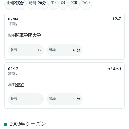
0
0
0
0
2試合
120分
T
G
PG
DG
出場
時間
02/04
12-7
○
1回戦
関東学院大学
相手
17
40分
番号
出場
02/12
24-69
●
2回戦
NEC
相手
3
80分
番号
出場
2003年シーズン