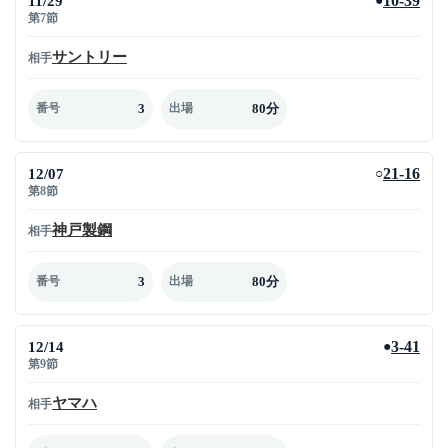
11/29
10-39
●
第7節
サントリー
相手
3
80分
番号
出場
12/07
21-16
○
第8節
神戸製鋼
相手
3
80分
番号
出場
12/14
3-41
●
第9節
ヤマハ
相手