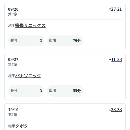
09/20
27-21
○
第3節
宗像サニックス
相手
3
70分
番号
出場
09/27
11-33
●
第4節
パナソニック
相手
3
55分
番号
出場
10/10
38-33
○
第5節
クボタ
相手