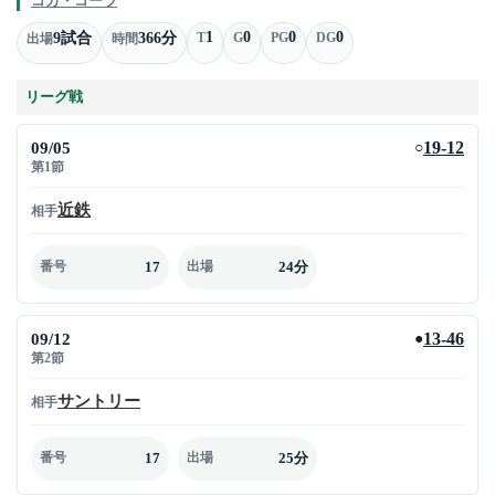
コカ・コーラ
1
0
0
0
9試合
366分
T
G
PG
DG
出場
時間
リーグ戦
09/05
19-12
○
第1節
近鉄
相手
17
24分
番号
出場
09/12
13-46
●
第2節
サントリー
相手
17
25分
番号
出場