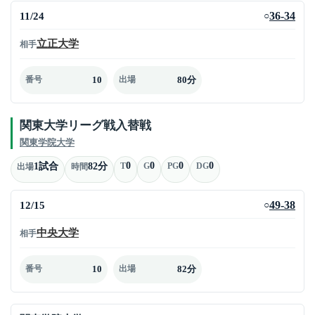
11/24
36-34
○
立正大学
相手
10
80分
番号
出場
関東大学リーグ戦入替戦
関東学院大学
0
0
0
0
1試合
82分
T
G
PG
DG
出場
時間
12/15
49-38
○
中央大学
相手
10
82分
番号
出場