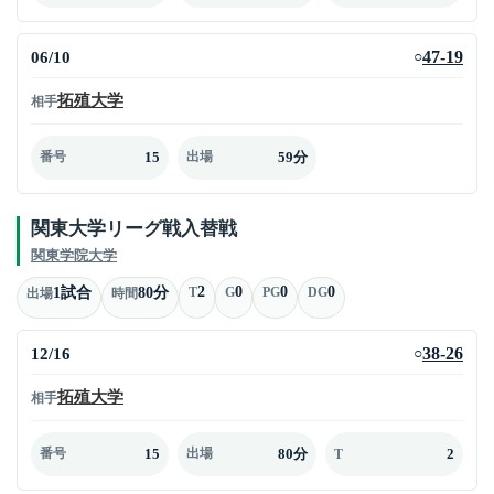
06/10
47-19
○
拓殖大学
相手
15
59分
番号
出場
関東大学リーグ戦入替戦
関東学院大学
2
0
0
0
1試合
80分
T
G
PG
DG
出場
時間
12/16
38-26
○
拓殖大学
相手
15
80分
2
番号
出場
T