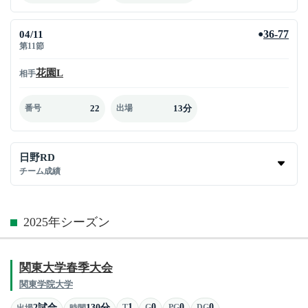
04/11
36-77
●
第11節
花園L
相手
22
13分
番号
出場
日野RD
チーム成績
2025年シーズン
関東大学春季大会
関東学院大学
1
0
0
0
2試合
130分
T
G
PG
DG
出場
時間