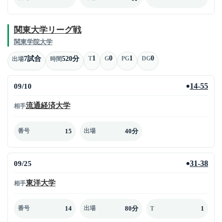
関東大学リーグ戦
関東学院大学
1
0
1
0
7試合
520分
T
G
PG
DG
出場
時間
09/10
14-55
●
流通経済大学
相手
15
40分
番号
出場
09/25
31-38
●
東洋大学
相手
14
80分
1
番号
出場
T