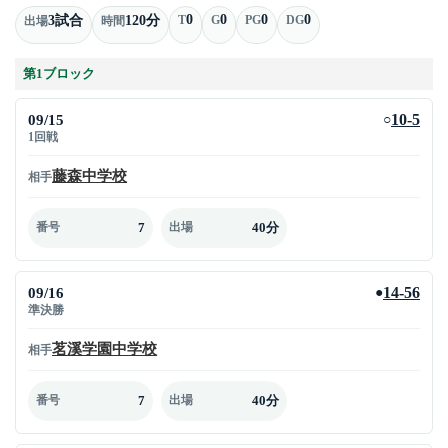
0
0
0
0
3試合
120分
T
G
PG
DG
出場
時間
第1ブロック
09/15
10-5
○
1回戦
藤森中学校
相手
7
40分
番号
出場
09/16
14-56
●
準決勝
茗溪学園中学校
相手
7
40分
番号
出場