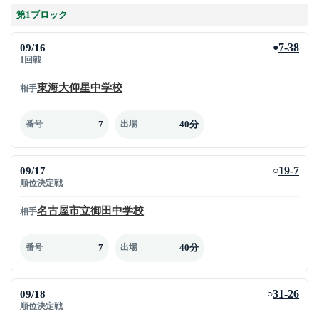
第1ブロック
09/16
7-38
●
1回戦
東海大仰星中学校
相手
7
40分
番号
出場
09/17
19-7
○
順位決定戦
名古屋市立御田中学校
相手
7
40分
番号
出場
09/18
31-26
○
順位決定戦