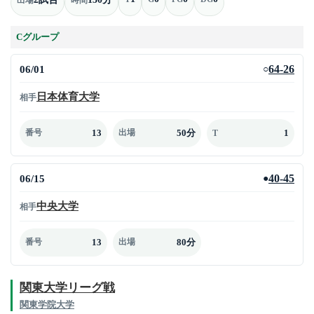
Cグループ
06/01
64-26
○
日本体育大学
相手
13
50分
1
番号
出場
T
06/15
40-45
●
中央大学
相手
13
80分
番号
出場
関東大学リーグ戦
関東学院大学