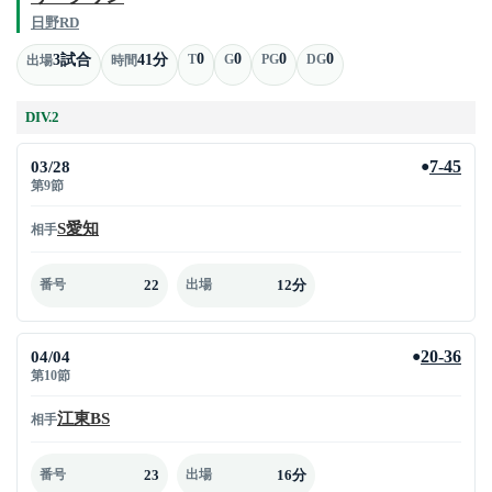
日野RD
0
0
0
0
3試合
41分
T
G
PG
DG
出場
時間
DIV.2
03/28
7-45
●
第9節
S愛知
相手
22
12分
番号
出場
04/04
20-36
●
第10節
江東BS
相手
23
16分
番号
出場