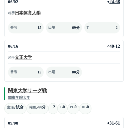
06/02
24-68
●
日本体育大学
相手
15
69分
2
番号
出場
T
06/16
40-12
○
立正大学
相手
15
80分
番号
出場
関東大学リーグ戦
関東学院大学
2
0
0
0
7試合
544分
T
G
PG
DG
出場
時間
09/08
31-61
●