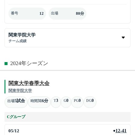
12
80分
番号
出場
関東学院大学
チーム成績
2024年シーズン
関東大学春季大会
関東学院大学
3
0
0
0
5試合
316分
T
G
PG
DG
出場
時間
Cグループ
05/12
12-41
●