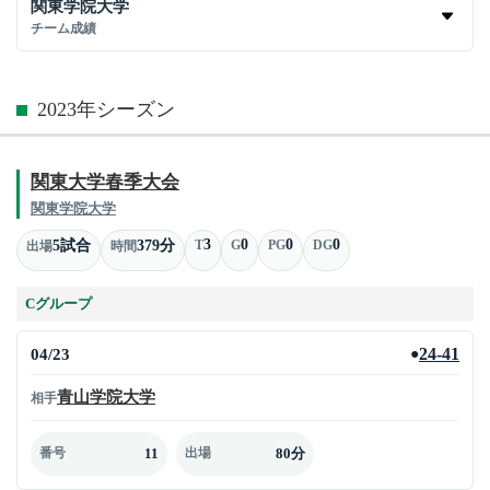
関東学院大学
チーム成績
2023年シーズン
関東大学春季大会
関東学院大学
3
0
0
0
5試合
379分
T
G
PG
DG
出場
時間
Cグループ
04/23
24-41
●
青山学院大学
相手
11
80分
番号
出場