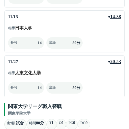
11/13
14-38
●
日本大学
相手
14
80分
番号
出場
11/27
20-53
●
大東文化大学
相手
14
80分
番号
出場
関東大学リーグ戦入替戦
関東学院大学
1
0
0
0
1試合
80分
T
G
PG
DG
出場
時間