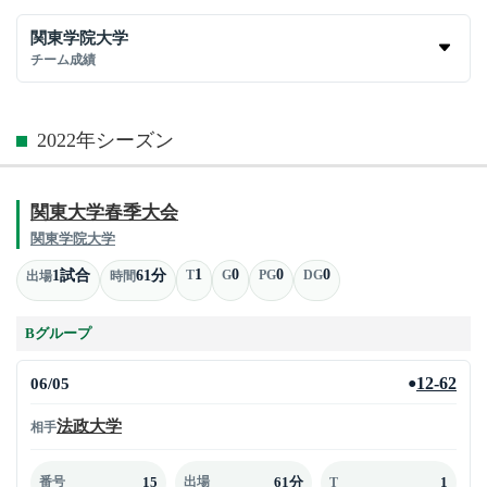
関東学院大学
チーム成績
2022年シーズン
関東大学春季大会
関東学院大学
1
0
0
0
1試合
61分
T
G
PG
DG
出場
時間
Bグループ
06/05
12-62
●
法政大学
相手
15
61分
1
番号
出場
T