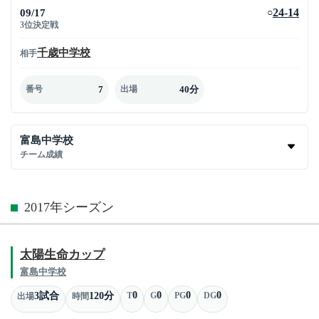
09/17
24-14
○
3位決定戦
千歳中学校
相手
7
40分
番号
出場
富島中学校
チーム成績
2017年シーズン
太陽生命カップ
富島中学校
0
0
0
0
3試合
120分
T
G
PG
DG
出場
時間