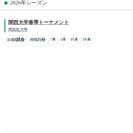
2026年シーズン
関西大学春季トーナメント
同志社大学
0
0
0
0
1試合
25分
T
G
PG
DG
出場
時間