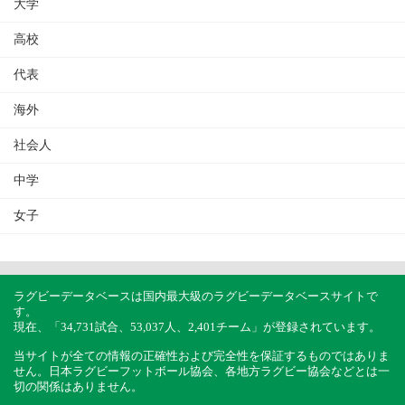
大学
高校
代表
海外
社会人
中学
女子
ラグビーデータベースは国内最大級のラグビーデータベースサイトで
す。
現在、「34,731試合、53,037人、2,401チーム」が登録されています。
当サイトが全ての情報の正確性および完全性を保証するものではありま
せん。日本ラグビーフットボール協会、各地方ラグビー協会などとは一
切の関係はありません。