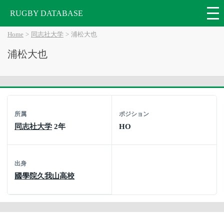
RUGBY DATABASE
Home
同志社大学
浦松大也
浦松大也
所属
ポジション
同志社大学
2年
HO
出身
國學院久我山高校