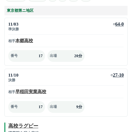
東京都第ニ地区
11/03
64-0
○
準決勝
本郷高校
相手
17
20分
番号
出場
11/10
27-10
○
決勝
早稲田実業高校
相手
17
9分
番号
出場
高校ラグビー