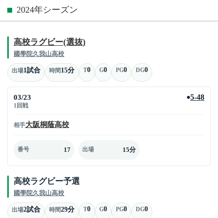
2024年シーズン
高校ラグビー(選抜)
國學院久我山高校
0
0
0
0
1試合
15分
T
G
PG
DG
出場
時間
03/23
5-48
●
1回戦
大阪桐蔭高校
相手
17
15分
番号
出場
高校ラグビー予選
國學院久我山高校
0
0
0
0
2試合
29分
T
G
PG
DG
出場
時間