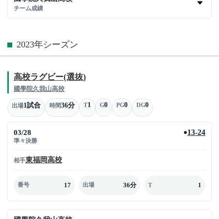
チーム成績
2023年シーズン
高校ラグビー(選抜)
國學院久我山高校
1
0
0
0
1試合
36分
T
G
PG
DG
出場
時間
03/28
13-24
●
準々決勝
東福岡高校
相手
17
36分
1
番号
出場
T