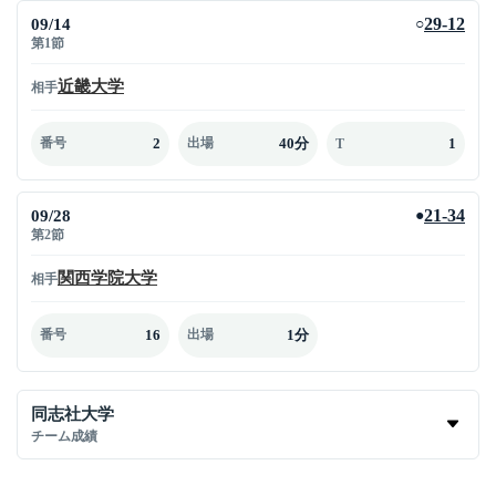
09/14
29-12
○
第1節
近畿大学
相手
2
40分
1
番号
出場
T
09/28
21-34
●
第2節
関西学院大学
相手
16
1分
番号
出場
同志社大学
チーム成績