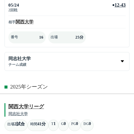
05/24
12-43
●
2回戦
関西大学
相手
16
25分
番号
出場
同志社大学
チーム成績
2025年シーズン
関西大学リーグ
同志社大学
1
0
0
0
2試合
41分
T
G
PG
DG
出場
時間