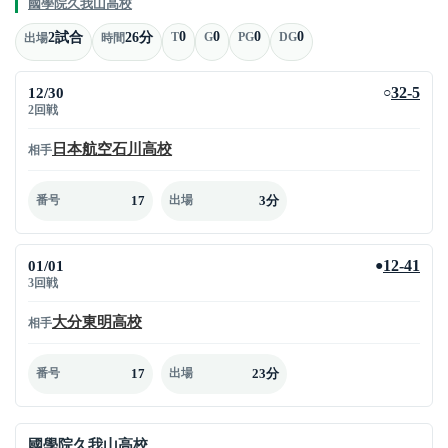
國學院久我山高校
0
0
0
0
2試合
26分
T
G
PG
DG
出場
時間
12/30
32-5
○
2回戦
日本航空石川高校
相手
17
3分
番号
出場
01/01
12-41
●
3回戦
大分東明高校
相手
17
23分
番号
出場
國學院久我山高校