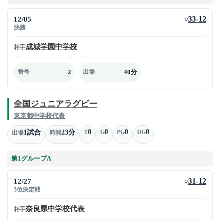
12/05
33-12
○
決勝
成城学園中学校
相手
2
40分
番号
出場
全国ジュニアラグビー
東京都中学校代表
0
0
0
0
1試合
23分
T
G
PG
DG
出場
時間
第1グループA
12/27
31-12
○
3位決定戦
奈良県中学校代表
相手