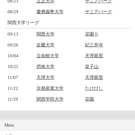
08/23
立正大学
サニアパーク
08/29
慶應義塾大学
サニアパーク
関西大学リーグ
09/13
関西大学
花園Ⅱ
09/26
近畿大学
紀三井寺
10/04
立命館大学
天理親里
10/25
摂南大学
皇子山
11/07
天理大学
天理親里
11/22
京都産業大学
たけびし
11/29
関西学院大学
花園
Menu