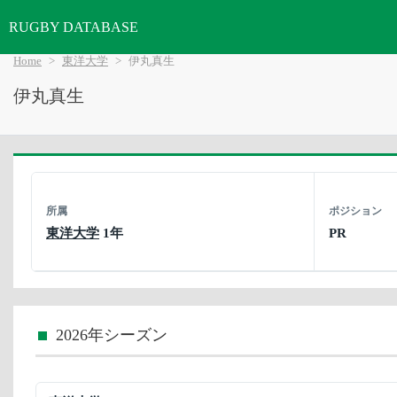
RUGBY DATABASE
Home
東洋大学
伊丸真生
伊丸真生
所属
ポジション
東洋大学
1年
PR
2026年シーズン