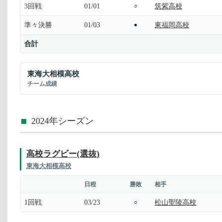
3回戦
01/01
筑紫高校
○
準々決勝
01/03
東福岡高校
●
合計
東海大相模高校
チーム成績
2024年シーズン
高校ラグビー(選抜)
東海大相模高校
日程
勝敗
相手
1回戦
03/23
松山聖陵高校
○