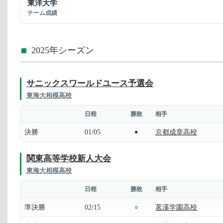
東洋大学
チーム成績
2025年シーズン
サニックスワールドユース予選会
東海大相模高校
日程
勝敗
相手
決勝
01/05
京都成章高校
●
関東高等学校新人大会
東海大相模高校
日程
勝敗
相手
準決勝
02/15
茗溪学園高校
○