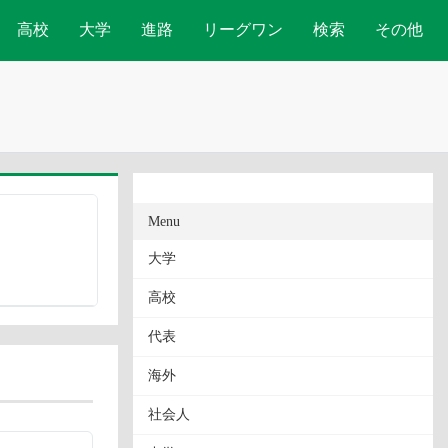
高校
大学
進路
リーグワン
検索
その他
Menu
大学
高校
代表
海外
社会人