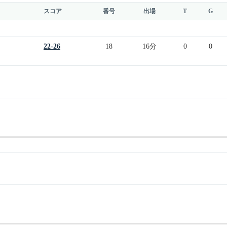
スコア
番号
出場
T
G
22-26
18
16分
0
0