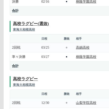
決勝
02/16
桐蔭学園高校
●
合計
高校ラグビー(選抜)
東海大相模高校
日程
勝敗
相手
2回戦
03/25
高鍋高校
○
準々決勝
03/27
桐蔭学園高校
●
合計
高校ラグビー
東海大相模高校
日程
勝敗
相手
2回戦
12/30
山梨学院高校
○