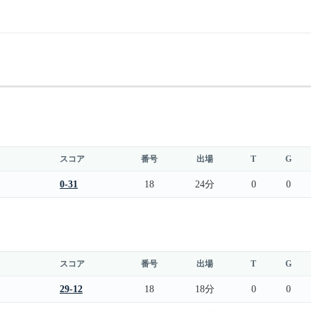
スコア
番号
出場
T
G
0-31
18
24分
0
0
スコア
番号
出場
T
G
29-12
18
18分
0
0