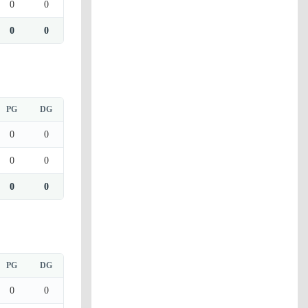
0
0
0
0
PG
DG
0
0
0
0
0
0
PG
DG
0
0