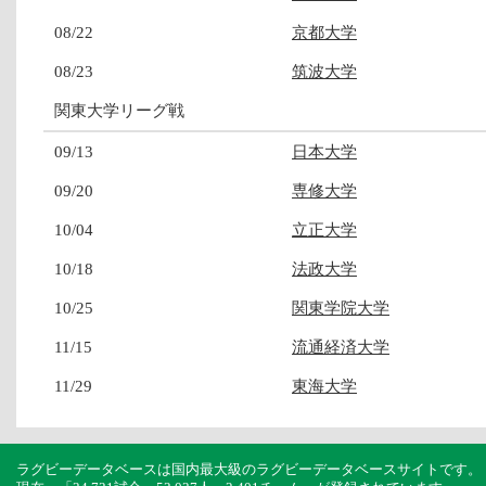
08/22
京都大学
08/23
筑波大学
関東大学リーグ戦
09/13
日本大学
09/20
専修大学
10/04
立正大学
10/18
法政大学
10/25
関東学院大学
11/15
流通経済大学
11/29
東海大学
ラグビーデータベースは国内最大級のラグビーデータベースサイトです。