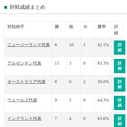
対戦成績まとめ
対戦相手
勝
敗
分
勝率
詳
細
ニュージーランド代表
8
10
1
42.1%
詳
細
アルゼンチン代表
15
3
0
83.3%
詳
細
オーストラリア代表
8
6
2
50.0%
詳
細
ウェールズ代表
9
5
0
64.3%
詳
細
イングランド代表
7
4
0
63.6%
詳
細