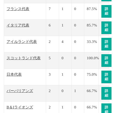
フランス代表
7
1
0
87.5%
詳
細
イタリア代表
6
1
0
85.7%
詳
細
アイルランド代表
2
4
0
33.3%
詳
細
スコットランド代表
5
0
0
100.0%
詳
細
日本代表
3
1
0
75.0%
詳
細
バーバリアンズ
2
0
1
66.7%
詳
細
B＆Iライオンズ
2
1
0
66.7%
詳
細