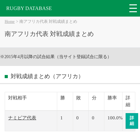
RUGBY DATABASE
Home
南アフリカ代表 対戦成績まとめ
南アフリカ代表 対戦成績まとめ
※2015年4月以降の試合結果（当サイト登録試合に限る）
対戦成績まとめ（アフリカ）
対戦相手
勝
敗
分
勝率
詳
細
ナミビア代表
1
0
0
100.0%
詳
細