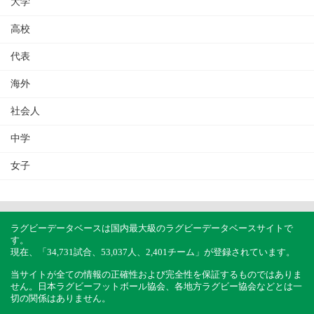
大学
高校
代表
海外
社会人
中学
女子
ラグビーデータベースは国内最大級のラグビーデータベースサイトで
す。
現在、「34,731試合、53,037人、2,401チーム」が登録されています。
当サイトが全ての情報の正確性および完全性を保証するものではありま
せん。日本ラグビーフットボール協会、各地方ラグビー協会などとは一
切の関係はありません。