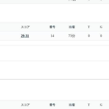
スコア
番号
出場
T
G
29-31
14
73分
0
0
スコア
番号
出場
T
G