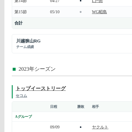
第14節
04/27
L戸田
●
第15節
05/10
WG昭島
○
合計
川越狭山RG
チーム成績
2023年シーズン
トップイーストリーグ
セコム
日程
勝敗
相手
Aグループ
09/09
ヤクルト
●