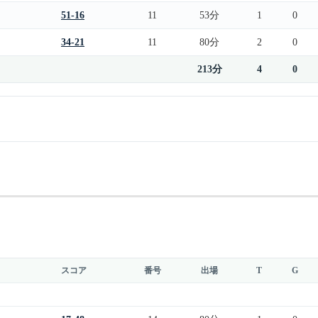
51-16
11
53分
1
0
34-21
11
80分
2
0
213分
4
0
スコア
番号
出場
T
G