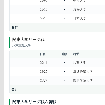
05/08
明治大学
●
05/15
東海大学
●
06/26
日本大学
○
合計
関東大学リーグ戦
大東文化大学
日程
勝敗
相手
09/11
法政大学
●
09/25
流通経済大学
●
11/27
関東学院大学
○
合計
関東大学リーグ戦入替戦