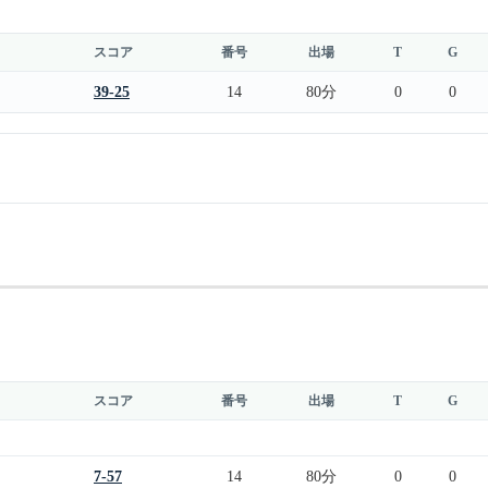
スコア
番号
出場
T
G
39-25
14
80分
0
0
スコア
番号
出場
T
G
7-57
14
80分
0
0