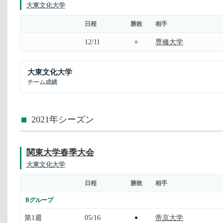
大東文化大学
日程
勝敗
相手
12/11
専修大学
○
大東文化大学
チーム成績
2021年シーズン
関東大学春季大会
大東文化大学
日程
勝敗
相手
Bグループ
第1週
05/16
帝京大学
●