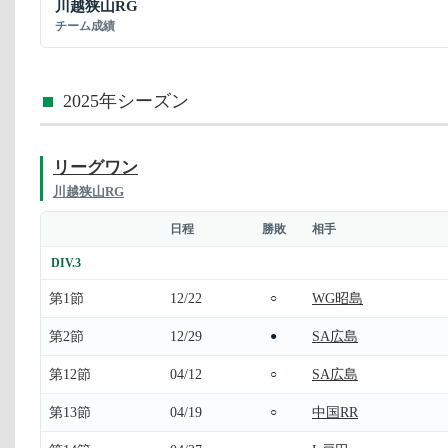
川越狭山RG
チーム成績
2025年シーズン
リーグワン
川越狭山RG
日程
勝敗
相手
DIV.3
第1節
12/22
WG昭島
○
第2節
12/29
SA広島
●
第12節
04/12
SA広島
○
第13節
04/19
中国RR
○