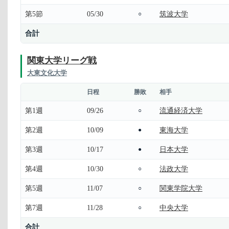
第5節
05/30
筑波大学
○
合計
関東大学リーグ戦
大東文化大学
日程
勝敗
相手
第1週
09/26
流通経済大学
○
第2週
10/09
東海大学
●
第3週
10/17
日本大学
●
第4週
10/30
法政大学
○
第5週
11/07
関東学院大学
○
第7週
11/28
中央大学
○
合計