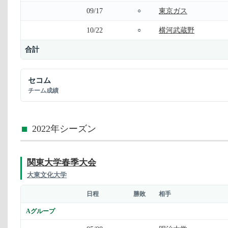
09/17
東京ガス
○
10/22
横河武蔵野
○
合計
セコム
チーム成績
2022年シーズン
関東大学春季大会
大東文化大学
日程
勝敗
相手
Aグループ