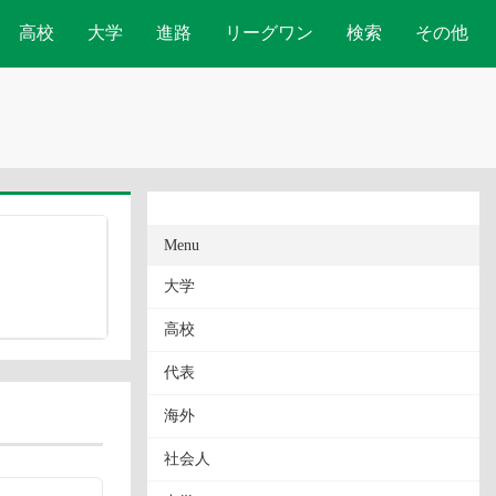
高校
大学
進路
リーグワン
検索
その他
Menu
大学
高校
代表
海外
社会人