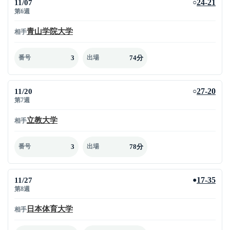
11/07
24-21
○
第6週
青山学院大学
相手
3
74分
番号
出場
11/20
27-20
○
第7週
立教大学
相手
3
78分
番号
出場
11/27
17-35
●
第8週
日本体育大学
相手