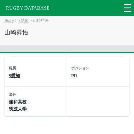
RUGBY DATABASE
Home
S愛知
山崎昇悟
山崎昇悟
所属
ポジション
S愛知
PR
出身
浦和高校
筑波大学