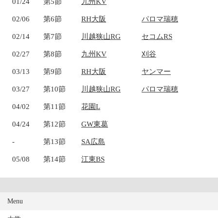
01/24
第5節
九州KV
02/06
第6節
RH大阪
パロマ瑞穂
02/14
第7節
川越狭山RG
セコムRS
02/27
第8節
九州KV
刈谷
03/13
第9節
RH大阪
ヤンマー
03/27
第10節
川越狭山RG
パロマ瑞穂
04/02
第11節
花園L
04/24
第12節
GW東葛
-
第13節
SA広島
05/08
第14節
江東BS
Menu