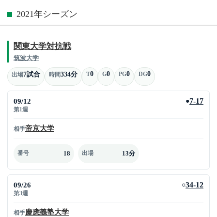
2021年シーズン
関東大学対抗戦
筑波大学
0
0
0
0
7試合
334分
T
G
PG
DG
出場
時間
09/12
7-17
●
第1週
帝京大学
相手
18
13分
番号
出場
09/26
34-12
○
第3週
慶應義塾大学
相手