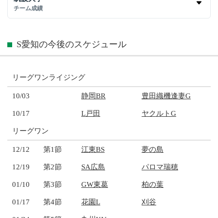
チーム成績
S愛知の今後のスケジュール
リーグワンライジング
10/03
静岡BR
豊田織機逢妻G
10/17
L戸田
ヤクルトG
リーグワン
12/12
第1節
江東BS
夢の島
12/19
第2節
SA広島
パロマ瑞穂
01/10
第3節
GW東葛
柏の葉
01/17
第4節
花園L
刈谷