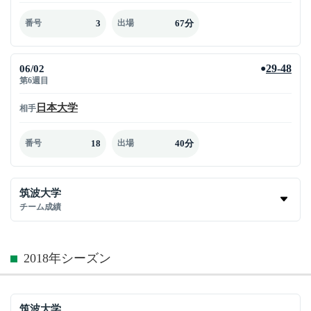
3
67分
番号
出場
06/02
29-48
●
第6週目
日本大学
相手
18
40分
番号
出場
筑波大学
チーム成績
2018年シーズン
筑波大学