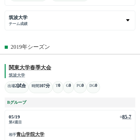
筑波大学
チーム成績
2019年シーズン
関東大学春季大会
筑波大学
0
0
0
0
2試合
107分
T
G
PG
DG
出場
時間
Bグループ
05/19
85-7
○
第4週目
青山学院大学
相手