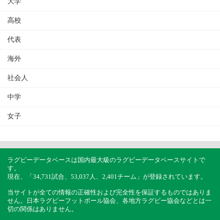
大学
高校
代表
海外
社会人
中学
女子
ラグビーデータベースは国内最大級のラグビーデータベースサイトで
す。
現在、「34,731試合、53,037人、2,401チーム」が登録されています。
当サイトが全ての情報の正確性および完全性を保証するものではありま
せん。日本ラグビーフットボール協会、各地方ラグビー協会などとは一
切の関係はありません。