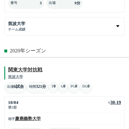
3
9分
番号
出場
筑波大学
チーム成績
2020年シーズン
関東大学対抗戦
筑波大学
0
0
0
0
6試合
321分
T
G
PG
DG
出場
時間
10/04
30-19
○
第1節
慶應義塾大学
相手