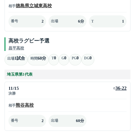
徳島県立城東高校
相手
2
6分
1
番号
出場
T
高校ラグビー予選
昌平高校
0
0
0
0
1試合
60分
T
G
PG
DG
出場
時間
埼玉県第1代表
11/15
36-22
○
決勝
熊谷高校
相手
2
60分
番号
出場