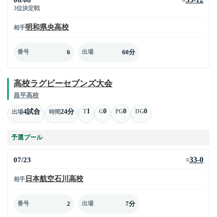
3位決定戦
明和県央高校
相手
6
60分
番号
出場
高校ラグビーセブンズ大会
昌平高校
1
0
0
0
4試合
24分
T
G
PG
DG
出場
時間
予選プール
07/23
33-0
○
日本航空石川高校
相手
2
7分
番号
出場