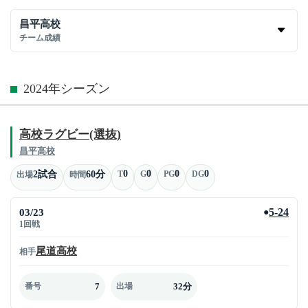
昌平高校
チーム成績
2024年シーズン
高校ラグビー(選抜)
昌平高校
0
0
0
0
2試合
60分
T
G
PG
DG
出場
時間
03/23
5-24
●
1回戦
尾道高校
相手
7
32分
番号
出場