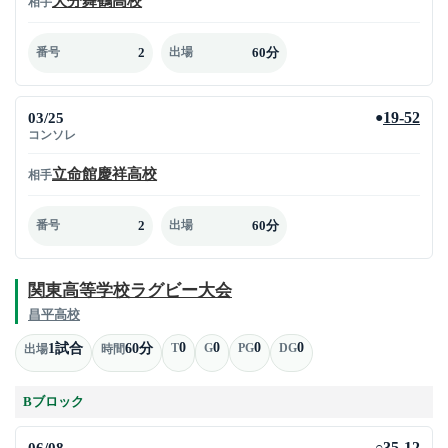
大分舞鶴高校
相手
2
60分
番号
出場
03/25
19-52
●
コンソレ
立命館慶祥高校
相手
2
60分
番号
出場
関東高等学校ラグビー大会
昌平高校
0
0
0
0
1試合
60分
T
G
PG
DG
出場
時間
Bブロック
06/08
35-12
○