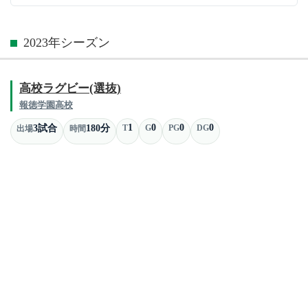
2023年シーズン
高校ラグビー(選抜)
報徳学園高校
1
0
0
0
3試合
180分
T
G
PG
DG
出場
時間