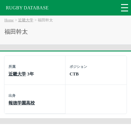
RUGBY DATABASE
Home
近畿大学
福田幹太
福田幹太
所属
ポジション
近畿大学
3年
CTB
出身
報徳学園高校