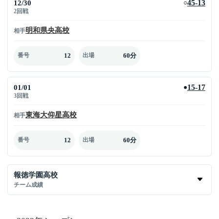
12/30
45-13
○
2回戦
明和県央高校
相手
12
60分
番号
出場
01/01
15-17
●
3回戦
東海大仰星高校
相手
12
60分
番号
出場
報徳学園高校
チーム成績