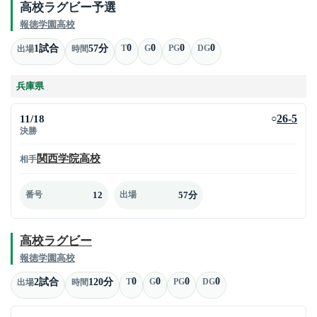
高校ラグビー予選
報徳学園高校
0
0
0
0
1試合
57分
T
G
PG
DG
出場
時間
兵庫県
11/18
26-5
○
決勝
関西学院高校
相手
12
57分
番号
出場
高校ラグビー
報徳学園高校
0
0
0
0
2試合
120分
T
G
PG
DG
出場
時間