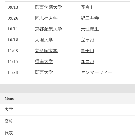
09/13
関西学院大学
花園Ⅱ
09/26
同志社大学
紀三井寺
10/11
京都産業大学
天理親里
10/18
天理大学
宝ヶ池
11/08
立命館大学
皇子山
11/15
摂南大学
ユニバ
11/28
関西大学
ヤンマーフィー
Menu
大学
高校
代表