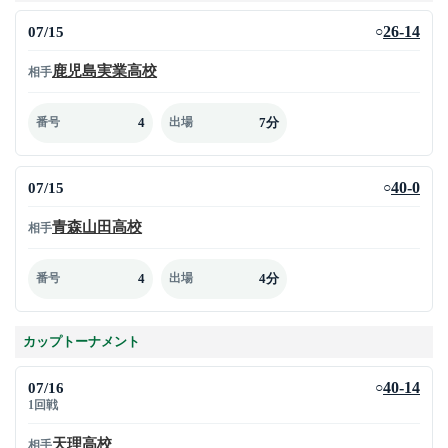
07/15
26-14
○
鹿児島実業高校
相手
4
7分
番号
出場
07/15
40-0
○
青森山田高校
相手
4
4分
番号
出場
カップトーナメント
07/16
40-14
○
1回戦
天理高校
相手