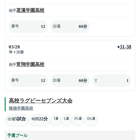
茗溪学園高校
相手
12
60分
番号
出場
03/28
31-38
●
準々決勝
常翔学園高校
相手
12
60分
1
番号
出場
T
高校ラグビーセブンズ大会
報徳学園高校
0
0
0
0
5試合
22分
T
G
PG
DG
出場
時間
予選プール