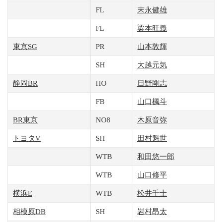
FL
末永健雄
FL
梁本旺義
東京SG
PR
山本敦輝
SH
大越元気
静岡BR
HO
日野剛志
FB
山口楓斗
BR東京
NO8
木原音弥
トヨタV
SH
田村魁世
WTB
和田悠一郎
WTB
山口修平
横浜E
WTB
松井千士
相模原DB
SH
岩村昂太