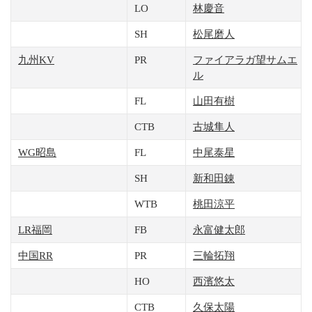
LO
林慶音
SH
松尾磨人
九州KV
PR
ファイアラガ望サムエ
ル
FL
山田有樹
CTB
古城隼人
WG昭島
FL
中尾泰星
SH
新和田錬
WTB
桃田涼平
LR福岡
FB
永富健太郎
中国RR
PR
三輪拓翔
HO
西濱悠太
CTB
久保太陽