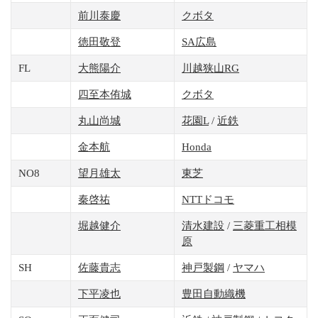
前川泰慶
クボタ
徳田敬登
SA広島
FL
大熊陽介
川越狭山RG
四至本侑城
クボタ
丸山尚城
花園L
/
近鉄
金本航
Honda
NO8
望月雄太
東芝
秦啓祐
NTTドコモ
堀越健介
清水建設
/
三菱重工相模
原
SH
佐藤貴志
神戸製鋼
/
ヤマハ
下平凌也
豊田自動織機