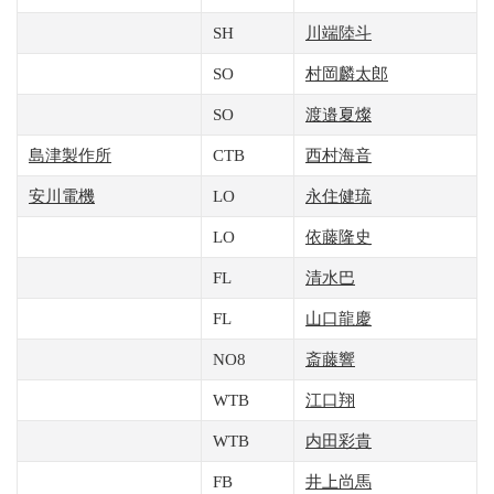
SH
川端陸斗
SO
村岡麟太郎
SO
渡邉夏燦
島津製作所
CTB
西村海音
安川電機
LO
永住健琉
LO
依藤隆史
FL
清水巴
FL
山口龍慶
NO8
斎藤響
WTB
江口翔
WTB
内田彩貴
FB
井上尚馬