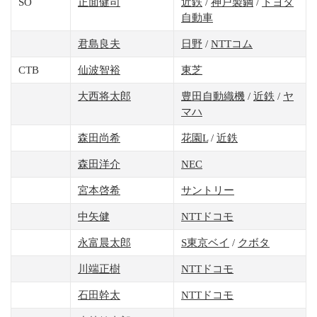
SO
正面健司
近鉄
/
神戸製鋼
/
トヨタ
自動車
君島良夫
日野
/
NTTコム
CTB
仙波智裕
東芝
大西将太郎
豊田自動織機
/
近鉄
/
ヤ
マハ
森田尚希
花園L
/
近鉄
森田洋介
NEC
宮本啓希
サントリー
中矢健
NTTドコモ
永富晨太郎
S東京ベイ
/
クボタ
川端正樹
NTTドコモ
石田幹太
NTTドコモ