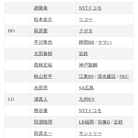
趙隆泰
NTTドコモ
松本友介
リコー
HO
荻原要
クボタ
平川隼也
静岡BR
/
ヤマハ
太田春樹
近鉄
西林宏祐
神戸製鋼
秋山哲平
江東BS
/
清水建設
/
NEC
永田亮
SA広島
LO
浦真人
九州KV
熊谷肇
NTTドコモ
田淵慎理
LR福岡
/
宗像B
/
近鉄
田原太一
サントリー