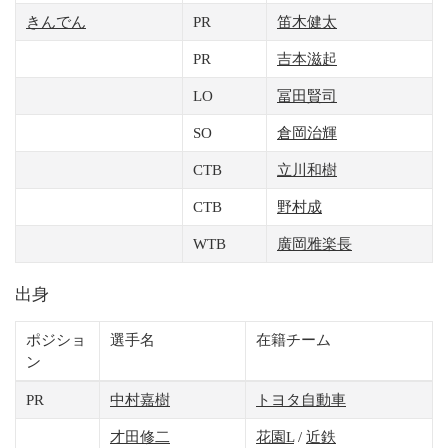
きんでん
PR
笛木健太
PR
吉本滋起
LO
冨田賢司
SO
倉岡治輝
CTB
立川和樹
CTB
野村成
WTB
廣岡雅楽長
出身
ポジショ
選手名
在籍チーム
ン
PR
中村嘉樹
トヨタ自動車
才田修二
花園L
/
近鉄