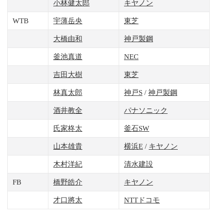
小林健太郎
キヤノン
WTB
宇薄岳央
東芝
大橋由和
神戸製鋼
釜池真道
NEC
吉田大樹
東芝
林真太郎
神戸S
/
神戸製鋼
酒井教全
パナソニック
氏家柊太
釜石SW
山本雄貴
横浜E
/
キヤノン
木村洋紀
清水建設
FB
橋野皓介
キヤノン
才口將太
NTTドコモ