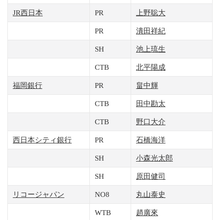
JR西日本
PR
上野聡大
PR
潰田祥紀
SH
池上琉生
CTB
北平陽成
福岡銀行
PR
畠中輝
CTB
田中勘太
CTB
野口大介
西日本シティ銀行
PR
石橋海洋
SH
小森光太郎
SH
原田健司
リコージャパン
NO8
丸山泰史
WTB
趙廣來