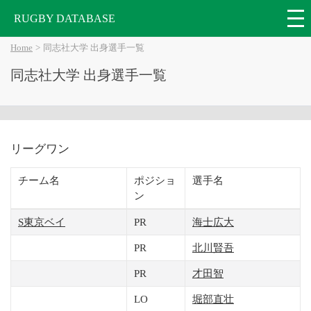
RUGBY DATABASE
Home
同志社大学 出身選手一覧
同志社大学 出身選手一覧
リーグワン
チーム名
ポジショ
選手名
ン
S東京ベイ
PR
海士広大
PR
北川賢吾
PR
才田智
LO
堀部直壮