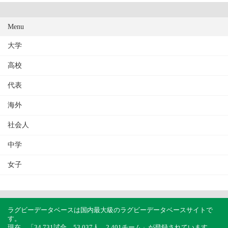
Menu
大学
高校
代表
海外
社会人
中学
女子
ラグビーデータベースは国内最大級のラグビーデータベースサイトで
す。
現在、「34,731試合、53,037人、2,401チーム」が登録されています。