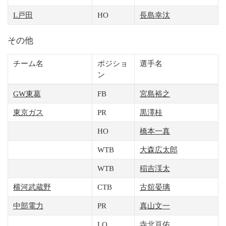
L戸田
HO
長島幸汰
その他
チーム名
ポジショ
選手名
ン
GW東葛
FB
宮島裕之
東京ガス
PR
黒澤桂
HO
橋本一真
WTB
大森広太郎
WTB
稲吉渓太
横河武蔵野
CTB
古舘晏璃
中部電力
PR
真山文一
LO
寺北亘佑