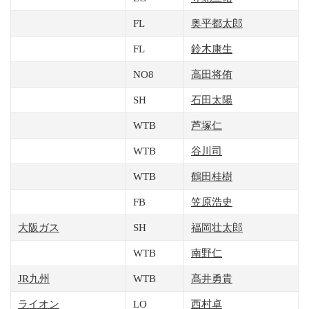
FL
奥平都太郎
FL
鈴木康生
NO8
高田将侑
SH
石田太陽
WTB
芦塚仁
WTB
谷川司
WTB
鶴田桂樹
FB
笠原浩史
大阪ガス
SH
福岡壮太郎
WTB
南野仁
JR九州
WTB
髙井勇貴
ライオン
LO
西村卓