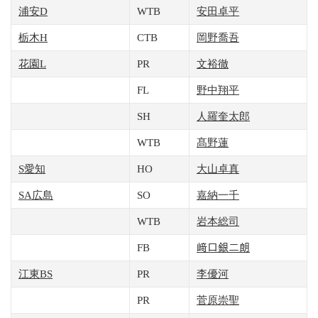
浦安D
WTB
安田卓平
栃木H
CTB
岡野喬吾
花園L
PR
文裕徹
FL
野中翔平
SH
人羅奎太郎
WTB
髙野蓮
S愛知
HO
大山卓真
SA広島
SO
嘉納一千
WTB
岩本総司
FB
﨑口銀二朗
江東BS
PR
李優河
PR
菅原崇聖