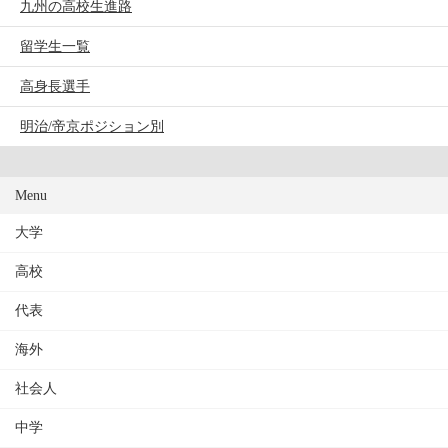
九州の高校生進路
留学生一覧
高身長選手
明治/帝京ポジション別
Menu
大学
高校
代表
海外
社会人
中学