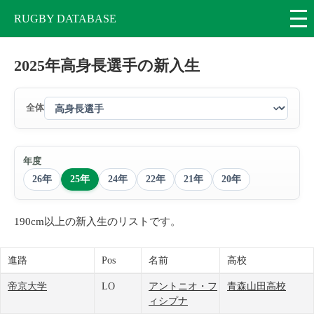
RUGBY DATABASE
2025年高身長選手の新入生
全体
年度
26年
25年
24年
22年
21年
20年
190cm以上の新入生のリストです。
進路
Pos
名前
高校
帝京大学
LO
アントニオ・フ
青森山田高校
ィシプナ