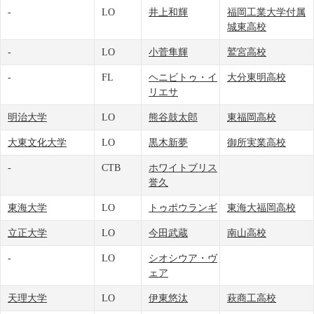
-
LO
井上和輝
福岡工業大学付属
城東高校
-
LO
小菅隼輝
鷲宮高校
-
FL
ヘニビトゥ・イ
大分東明高校
リエサ
明治大学
LO
熊谷鼓太郎
東福岡高校
大東文化大学
LO
黒木新夢
御所実業高校
-
CTB
ホワイトブリス
誉久
東海大学
LO
トゥポウランギ
東海大福岡高校
立正大学
LO
今田武蔵
南山高校
-
LO
シオシウア・ヴ
ェア
天理大学
LO
伊東悠汰
萩商工高校