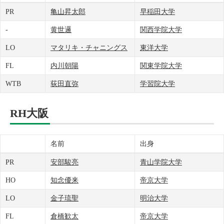
PR
亀山昇太郎
早稲田大学
-
黄世邏
関西学院大学
LO
マタリキ・チャニングス
東洋大学
FL
内川朝陽
関東学院大学
WTB
荻田直弥
学習院大学
RH大阪
名前
出身
PR
安部駿亮
青山学院大学
HO
知念優来
帝京大学
LO
金子琉聖
明治大学
FL
倉橋歓太
帝京大学