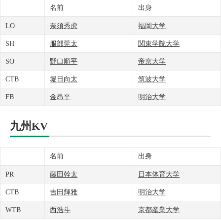
名前
出身
LO
奈須秀虎
福岡大学
SH
服部莞太
関東学院大学
SO
野口順平
帝京大学
CTB
堀日向太
筑波大学
FB
金昂平
明治大学
九州KV
名前
出身
PR
藤田幹太
日本体育大学
CTB
吉田輝雅
明治大学
WTB
西浩斗
京都産業大学