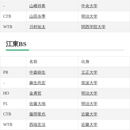
-
山﨑祥希
中央大学
CTB
山田歩季
明治大学
WTB
川村祐太
関西学院大学
江東BS
名前
出身
PR
中森樹生
立正大学
-
麻生尚宏
筑波大学
HO
金勇哲
明治大学
FL
佐藤大地
明治大学
CTB
藤岡竜也
近畿大学
WTB
西端玄汰
近畿大学