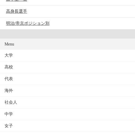
高身長選手
明治/帝京ポジション別
Menu
大学
高校
代表
海外
社会人
中学
女子