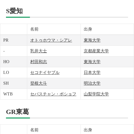
S愛知
名前
出身
PR
オトゥホウマ・シアレ
東海大学
-
乳井大士
京都産業大学
HO
村田和志
東海大学
LO
セコナイヤブル
日本大学
SH
登根大斗
明治大学
WTB
セバスチャン・ボショフ
山梨学院大学
GR東葛
名前
出身