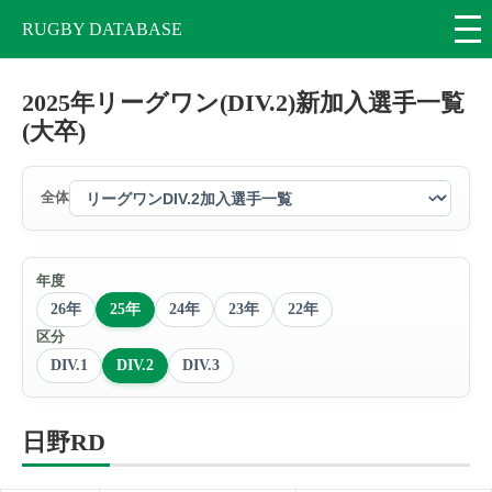
RUGBY DATABASE
2025年リーグワン(DIV.2)新加入選手一覧
(大卒)
全体
年度
26年
25年
24年
23年
22年
区分
DIV.1
DIV.2
DIV.3
日野RD