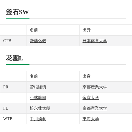
釜石SW
名前
出身
CTB
齋藤弘毅
日本体育大学
花園L
名前
出身
PR
曽根隆慎
京都産業大学
-
小林龍司
帝京大学
FL
松永壮太朗
京都産業大学
WTB
中川湧眞
東海大学