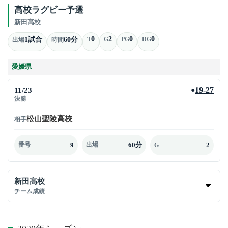
高校ラグビー予選
新田高校
0
2
0
0
1試合
60分
T
G
PG
DG
出場
時間
愛媛県
11/23
19-27
●
決勝
松山聖陵高校
相手
9
60分
2
番号
出場
G
新田高校
チーム成績