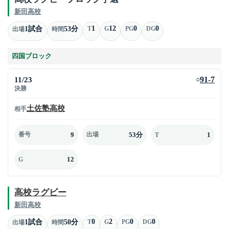
新田高校
1
12
0
0
1試合
53分
T
G
PG
DG
出場
時間
四国ブロック
11/23
91-7
○
決勝
土佐塾高校
相手
9
53分
1
番号
出場
T
12
G
高校ラグビー
新田高校
0
2
0
0
1試合
50分
T
G
PG
DG
出場
時間