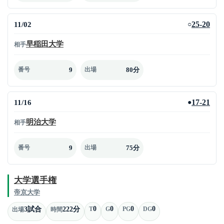
11/02
25-20
○
早稲田大学
相手
9
80分
番号
出場
11/16
17-21
●
明治大学
相手
9
75分
番号
出場
大学選手権
帝京大学
0
0
0
0
3試合
222分
T
G
PG
DG
出場
時間