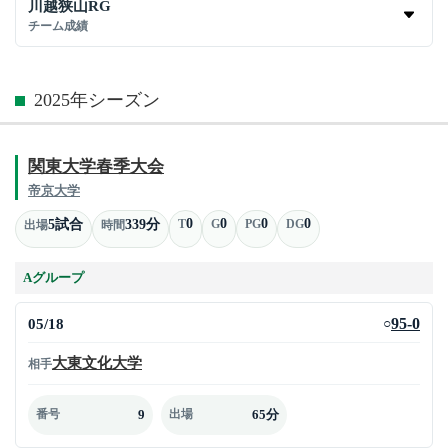
川越狭山RG
チーム成績
2025年シーズン
関東大学春季大会
帝京大学
0
0
0
0
5試合
339分
T
G
PG
DG
出場
時間
Aグループ
05/18
95-0
○
大東文化大学
相手
9
65分
番号
出場