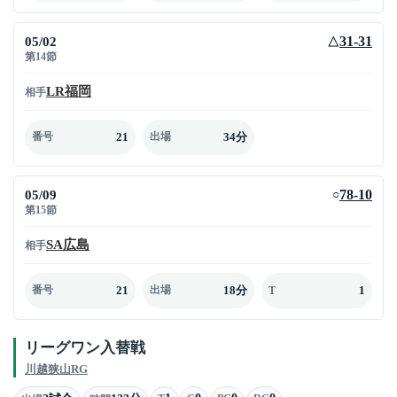
05/02
31-31
△
第14節
LR福岡
相手
21
34分
番号
出場
05/09
78-10
○
第15節
SA広島
相手
21
18分
1
番号
出場
T
リーグワン入替戦
川越狭山RG