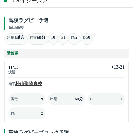
2020年シーズン
高校ラグビー予選
新田高校
0
1
2
0
1試合
60分
T
G
PG
DG
出場
時間
愛媛県
11/15
13-21
●
決勝
松山聖陵高校
相手
9
60分
1
番号
出場
G
2
PG
高校ラグビーブロック予選