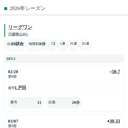
2026年シーズン
リーグワン
川越狭山RG
2
0
0
0
6試合
156分
T
G
PG
DG
出場
時間
DIV.3
02/28
50-7
○
第8節
L戸田
相手
21
20分
番号
出場
03/07
30-33
●
第9節