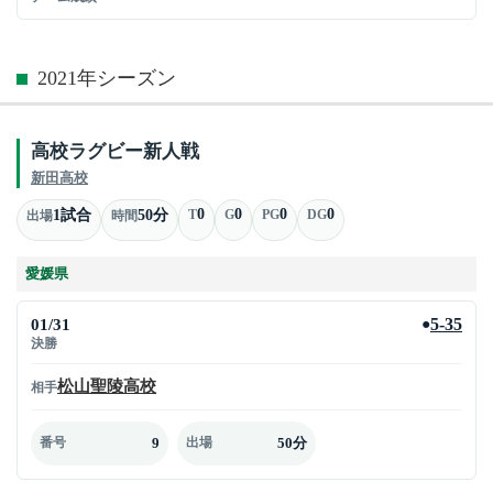
2021年シーズン
高校ラグビー新人戦
新田高校
0
0
0
0
1試合
50分
T
G
PG
DG
出場
時間
愛媛県
01/31
5-35
●
決勝
松山聖陵高校
相手
9
50分
番号
出場