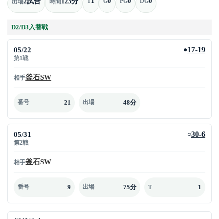
1
0
0
0
2試合
123分
T
G
PG
DG
出場
時間
D2/D3入替戦
05/22
17-19
●
第1戦
釜石SW
相手
21
48分
番号
出場
05/31
30-6
○
第2戦
釜石SW
相手
9
75分
1
番号
出場
T