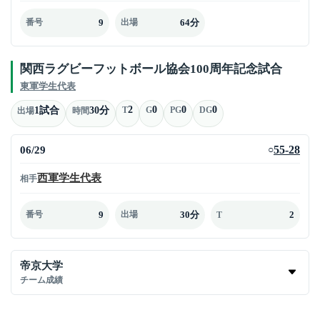
9
64分
番号
出場
関西ラグビーフットボール協会100周年記念試合
東軍学生代表
2
0
0
0
1試合
30分
T
G
PG
DG
出場
時間
06/29
55-28
○
西軍学生代表
相手
9
30分
2
番号
出場
T
帝京大学
チーム成績