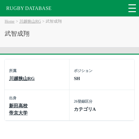
RUGBY DATABASE
Home
川越狭山RG
武智成翔
武智成翔
所属
ポジション
川越狭山RG
SH
出身
26登録区分
新田高校
カテゴリA
帝京大学