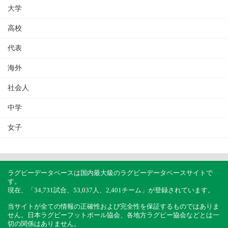
大学
高校
代表
海外
社会人
中学
女子
ラグビーデータベースは国内最大級のラグビーデータベースサイトで
す。
現在、「34,731試合、53,037人、2,401チーム」が登録されています。
当サイトが全ての情報の正確性および完全性を保証するものではありま
せん。日本ラグビーフットボール協会、各地方ラグビー協会などとは一
切の関係はありません。