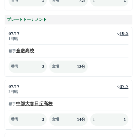
2
7分
2
番号
出場
T
プレートトーナメント
07/17
19-5
○
1回戦
倉敷高校
相手
2
12分
番号
出場
07/17
47-7
○
2回戦
中部大春日丘高校
相手
2
14分
1
番号
出場
T