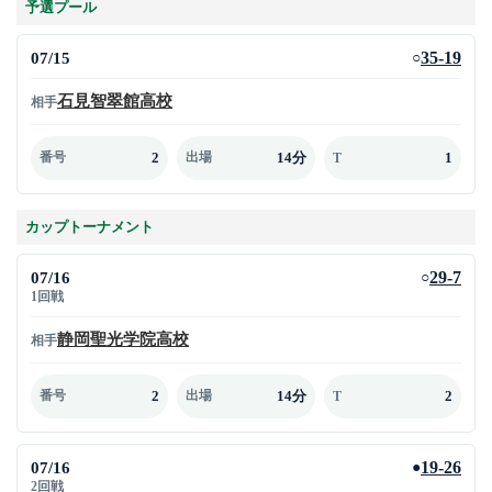
予選プール
07/15
35-19
○
石見智翠館高校
相手
2
14分
1
番号
出場
T
カップトーナメント
07/16
29-7
○
1回戦
静岡聖光学院高校
相手
2
14分
2
番号
出場
T
07/16
19-26
●
2回戦