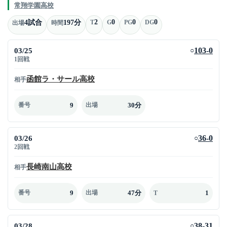
常翔学園高校
2
0
0
0
4試合
197分
T
G
PG
DG
出場
時間
03/25
103-0
○
1回戦
函館ラ・サール高校
相手
9
30分
番号
出場
03/26
36-0
○
2回戦
長崎南山高校
相手
9
47分
1
番号
出場
T
03/28
38-31
○