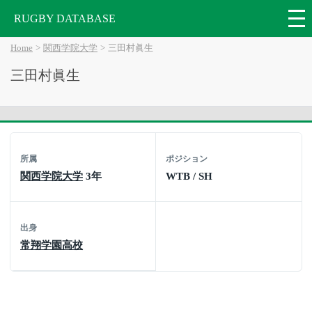
RUGBY DATABASE
Home
関西学院大学
三田村眞生
三田村眞生
所属
ポジション
関西学院大学
3年
WTB / SH
出身
常翔学園高校