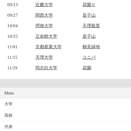
09/13
近畿大学
花園Ⅱ
09/27
関西大学
皇子山
10/04
摂南大学
天理親里
10/25
立命館大学
皇子山
11/01
京都産業大学
鶴見緑地
11/15
天理大学
ユニバ
11/29
同志社大学
花園
Menu
大学
高校
代表