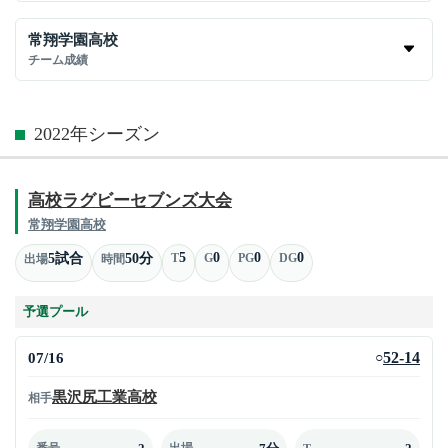
常翔学園高校
チーム成績
2022年シーズン
高校ラグビーセブンズ大会
常翔学園高校
5
0
0
0
5試合
50分
T
G
PG
DG
出場
時間
予選プール
07/16
52-14
○
黒沢尻工業高校
相手