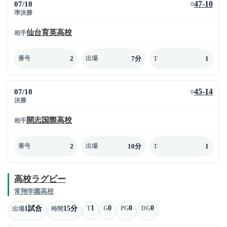
07/18
47-10
○
準決勝
仙台育英高校
相手
2
7分
1
番号
出場
T
07/18
45-14
○
決勝
開志国際高校
相手
2
10分
1
番号
出場
T
高校ラグビー
常翔学園高校
1
0
0
0
1試合
15分
T
G
PG
DG
出場
時間