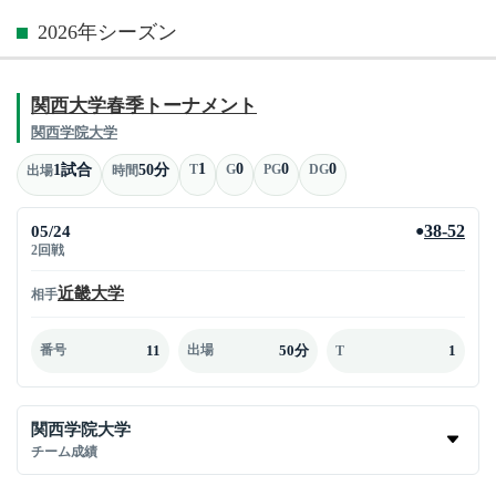
2026年シーズン
関西大学春季トーナメント
関西学院大学
1
0
0
0
1試合
50分
T
G
PG
DG
出場
時間
05/24
38-52
●
2回戦
近畿大学
相手
11
50分
1
番号
出場
T
関西学院大学
チーム成績