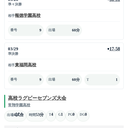
準々決勝
報徳学園高校
相手
9
60分
番号
出場
03/29
17-58
●
準決勝
東福岡高校
相手
9
60分
1
番号
出場
T
高校ラグビーセブンズ大会
常翔学園高校
4
1
0
0
4試合
53分
T
G
PG
DG
出場
時間