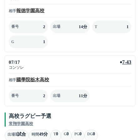
報徳学園高校
相手
2
14分
1
番号
出場
T
1
G
07/17
7-43
●
コンソレ
國學院栃木高校
相手
2
11分
番号
出場
高校ラグビー予選
常翔学園高校
0
0
0
0
1試合
49分
T
G
PG
DG
出場
時間