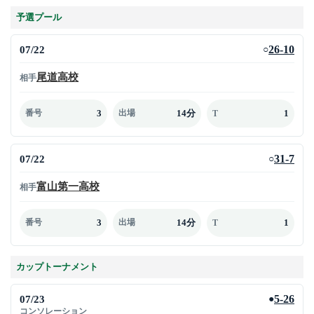
予選プール
07/22
26-10
○
尾道高校
相手
3
14分
1
番号
出場
T
07/22
31-7
○
富山第一高校
相手
3
14分
1
番号
出場
T
カップトーナメント
07/23
5-26
●
コンソレーション