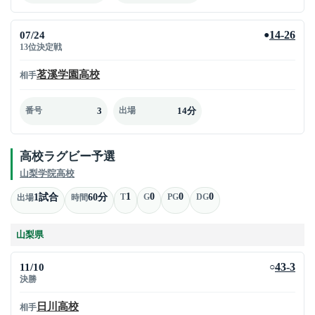
07/24
14-26
●
13位決定戦
茗溪学園高校
相手
3
14分
番号
出場
高校ラグビー予選
山梨学院高校
1
0
0
0
1試合
60分
T
G
PG
DG
出場
時間
山梨県
11/10
43-3
○
決勝
日川高校
相手