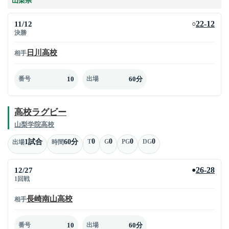
山梨県
11/12
22-12
○
決勝
日川高校
相手
10
60分
番号
出場
高校ラグビー
山梨学院高校
0
0
0
0
1試合
60分
T
G
PG
DG
出場
時間
12/27
26-28
●
1回戦
長崎南山高校
相手
10
60分
番号
出場