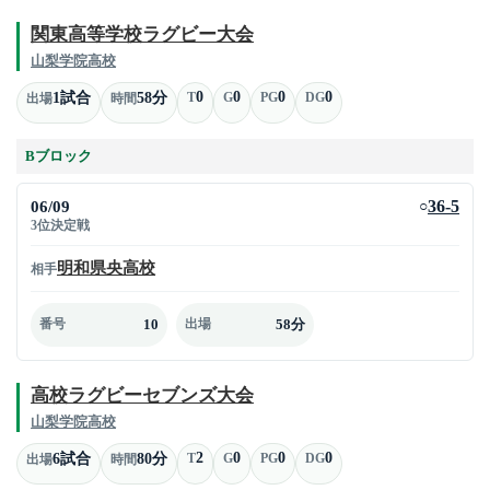
関東高等学校ラグビー大会
山梨学院高校
0
0
0
0
1試合
58分
T
G
PG
DG
出場
時間
Bブロック
06/09
36-5
○
3位決定戦
明和県央高校
相手
10
58分
番号
出場
高校ラグビーセブンズ大会
山梨学院高校
2
0
0
0
6試合
80分
T
G
PG
DG
出場
時間