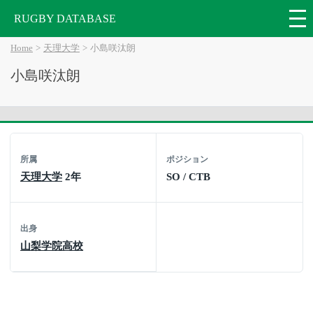
RUGBY DATABASE
Home
天理大学
小島咲汰朗
小島咲汰朗
所属
ポジション
天理大学
2年
SO / CTB
出身
山梨学院高校