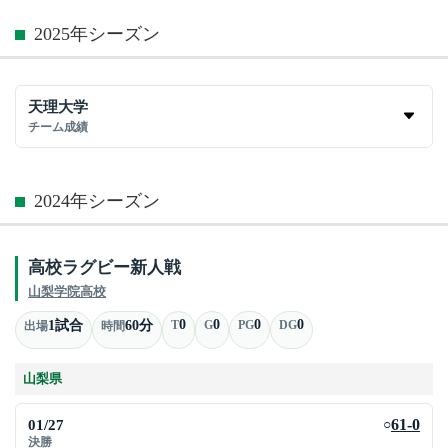
2025年シーズン
天理大学
チーム成績
2024年シーズン
高校ラグビー新人戦
山梨学院高校
0
0
0
0
1試合
60分
T
G
PG
DG
出場
時間
山梨県
01/27
61-0
○
決勝