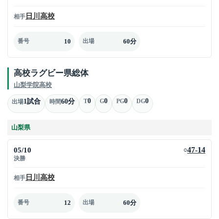
日川高校
相手
10
60分
番号
出場
高校ラグビー県総体
山梨学院高校
0
0
0
0
1試合
60分
T
G
PG
DG
出場
時間
山梨県
05/10
47-14
○
決勝
日川高校
相手
12
60分
番号
出場