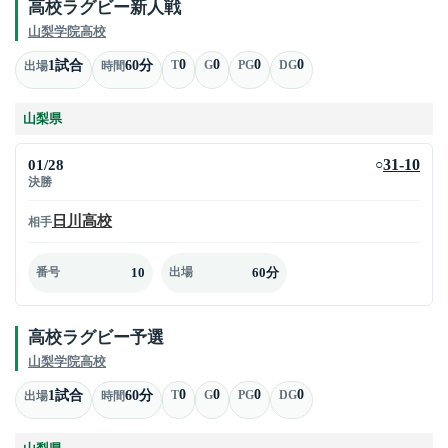
高校ラグビー新人戦
山梨学院高校
0
0
0
0
1試合
60分
T
G
PG
DG
出場
時間
山梨県
01/28
31-10
○
決勝
日川高校
相手
10
60分
番号
出場
高校ラグビー予選
山梨学院高校
0
0
0
0
1試合
60分
T
G
PG
DG
出場
時間