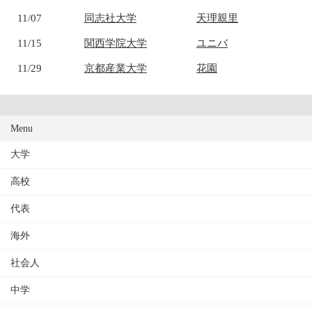
11/07
同志社大学
天理親里
11/15
関西学院大学
ユニバ
11/29
京都産業大学
花園
Menu
大学
高校
代表
海外
社会人
中学