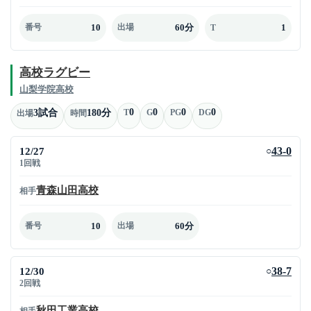
10
60分
1
番号
出場
T
高校ラグビー
山梨学院高校
0
0
0
0
3試合
180分
T
G
PG
DG
出場
時間
12/27
43-0
○
1回戦
青森山田高校
相手
10
60分
番号
出場
12/30
38-7
○
2回戦
秋田工業高校
相手