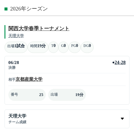
2026年シーズン
関西大学春季トーナメント
天理大学
0
0
0
0
1試合
19分
T
G
PG
DG
出場
時間
06/28
24-28
●
決勝
京都産業大学
相手
25
19分
番号
出場
天理大学
チーム成績