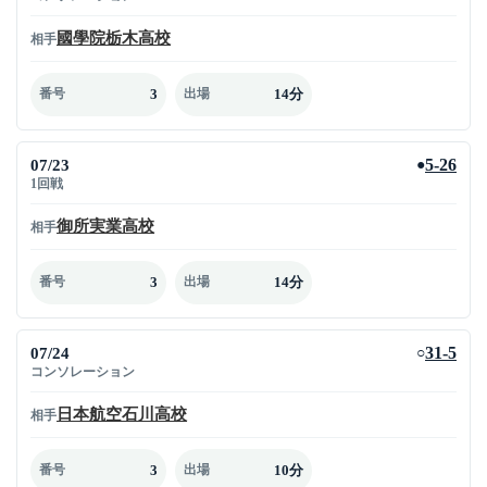
國學院栃木高校
相手
3
14分
番号
出場
07/23
5-26
●
1回戦
御所実業高校
相手
3
14分
番号
出場
07/24
31-5
○
コンソレーション
日本航空石川高校
相手
3
10分
番号
出場