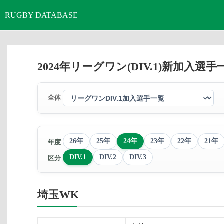
RUGBY DATABASE
2024年リーグワン(DIV.1)新加入選手
全体
26年
25年
24年
23年
22年
21年
年度
DIV.1
DIV.2
DIV.3
区分
埼玉WK