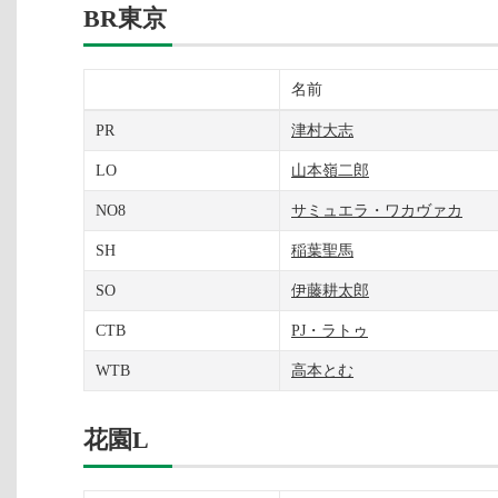
BR東京
名前
PR
津村大志
LO
山本嶺二郎
NO8
サミュエラ・ワカヴァカ
SH
稲葉聖馬
SO
伊藤耕太郎
CTB
PJ・ラトゥ
WTB
高本とむ
花園L