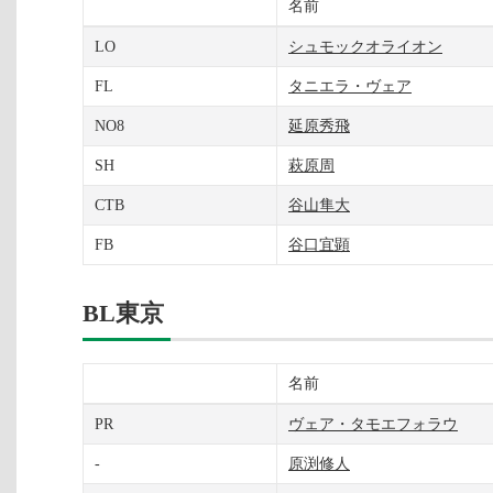
名前
LO
シュモックオライオン
FL
タニエラ・ヴェア
NO8
延原秀飛
SH
萩原周
CTB
谷山隼大
FB
谷口宜顕
BL東京
名前
PR
ヴェア・タモエフォラウ
-
原渕修人