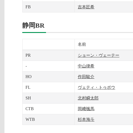
FB
吉本匠希
静岡BR
名前
PR
ショーン・ヴェーテー
-
中山律希
HO
作田駿介
FL
ヴェティ・トゥポウ
SH
北村瞬太郎
CTB
岡﨑颯馬
WTB
杉本海斗