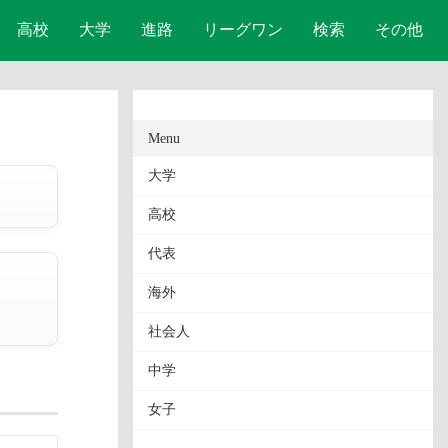
高校
大学
進路
リーグワン
検索
その他
Menu
大学
高校
代表
海外
社会人
中学
女子