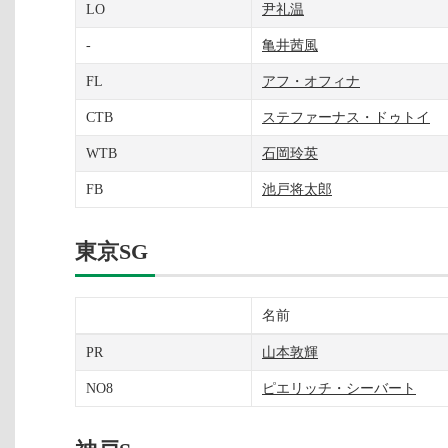
LO
尹礼温
-
亀井茜風
FL
アフ・オフィナ
CTB
ステファーナス・ドゥトイ
WTB
石岡玲英
FB
池戸将太郎
東京SG
名前
PR
山本敦輝
NO8
ピエリッチ・シーバート