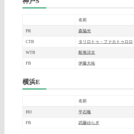
神戸S
名前
PR
森脇光
CTB
タリロトゥ・ファカトゥロロ
WTB
船曳涼太
FB
伊藤大祐
横浜E
名前
HO
平石颯
FB
武藤ゆらぎ