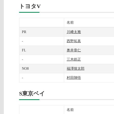
トヨタV
名前
PR
川﨑太雅
-
西野拓真
FL
奥井章仁
-
三木皓正
NO8
福澤慎太郎
-
村田陣悟
S東京ベイ
名前