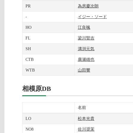
PR
為房慶次朗
-
イジー・ソード
HO
江良颯
FL
梁川賢吉
SH
溝渕元気
CTB
廣瀬雄也
WTB
山田響
相模原DB
名前
LO
松本光貴
NO8
佐川奨茉