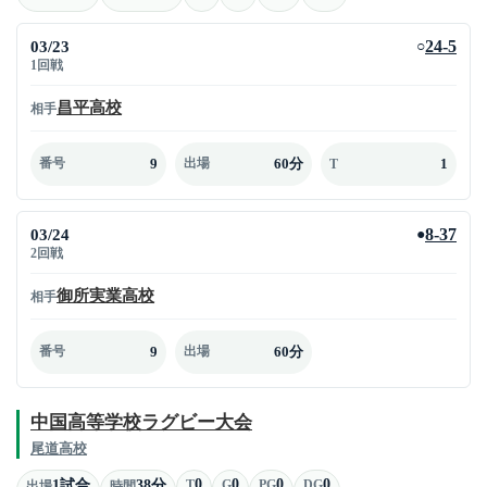
03/23
24-5
○
1回戦
昌平高校
相手
9
60分
1
番号
出場
T
03/24
8-37
●
2回戦
御所実業高校
相手
9
60分
番号
出場
中国高等学校ラグビー大会
尾道高校
0
0
0
0
1試合
38分
T
G
PG
DG
出場
時間