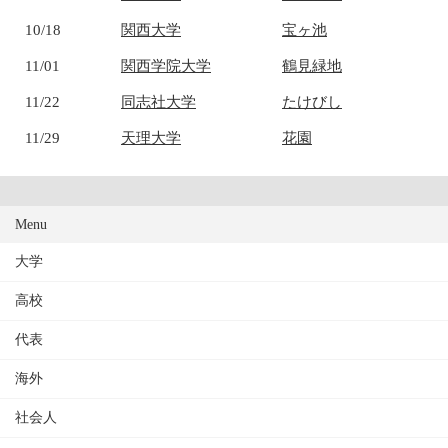
10/18
関西大学
宝ヶ池
11/01
関西学院大学
鶴見緑地
11/22
同志社大学
たけびし
11/29
天理大学
花園
Menu
大学
高校
代表
海外
社会人