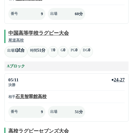
9
60分
番号
出場
中国高等学校ラグビー大会
尾道高校
0
0
0
0
1試合
51分
T
G
PG
DG
出場
時間
Aブロック
05/11
24-27
●
決勝
石見智翠館高校
相手
9
51分
番号
出場
高校ラグビーセブンズ大会