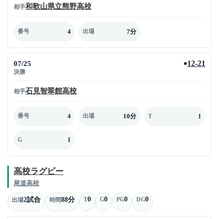
和歌山県立熊野高校
相手
4
7分
番号
出場
07/25
12-21
●
決勝
石見智翠館高校
相手
4
10分
1
番号
出場
T
1
G
高校ラグビー
尾道高校
0
0
0
0
2試合
88分
T
G
PG
DG
出場
時間