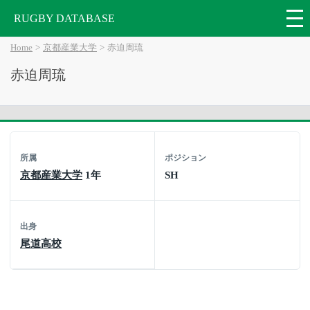
RUGBY DATABASE
Home
京都産業大学
赤迫周琉
赤迫周琉
所属
ポジション
京都産業大学
1年
SH
出身
尾道高校