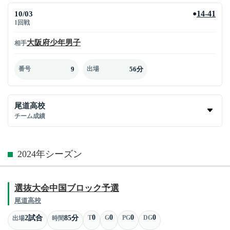
10/03
14-41
●
1回戦
大阪府少年男子
相手
9
56分
番号
出場
尾道高校
チーム成績
2024年シーズン
選抜大会中国ブロック予選
尾道高校
0
0
0
0
2試合
85分
T
G
PG
DG
出場
時間