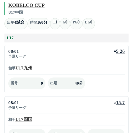
KOBELCO CUP
U17中国
1
0
0
0
4試合
160分
T
G
PG
DG
出場
時間
U17
08/01
5-26
●
予選リーグ
U17九州
相手
9
40分
番号
出場
08/01
15-7
○
予選リーグ
U17四国
相手