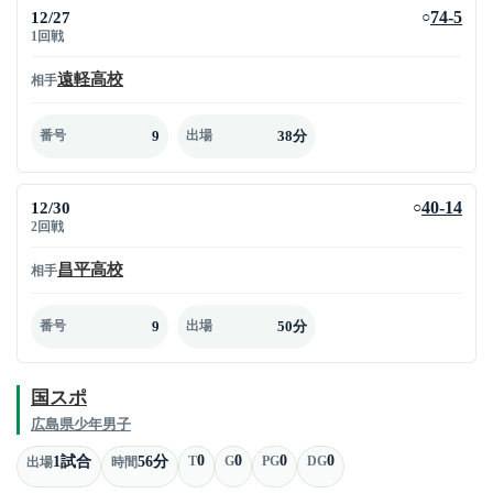
12/27
74-5
○
1回戦
遠軽高校
相手
9
38分
番号
出場
12/30
40-14
○
2回戦
昌平高校
相手
9
50分
番号
出場
国スポ
広島県少年男子
0
0
0
0
1試合
56分
T
G
PG
DG
出場
時間