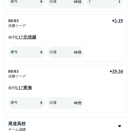
9
40分
1
番号
出場
T
08/03
5-19
●
決勝リーグ
U17北信越
相手
9
40分
番号
出場
08/03
19-34
●
決勝リーグ
U17東海
相手
9
40分
番号
出場
尾道高校
チーム成績