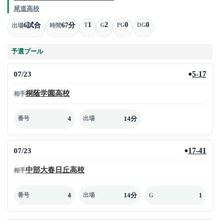
尾道高校
1
2
0
0
6試合
67分
T
G
PG
DG
出場
時間
予選プール
07/23
5-17
●
桐蔭学園高校
相手
4
14分
番号
出場
07/23
17-41
●
中部大春日丘高校
相手
4
14分
1
番号
出場
G