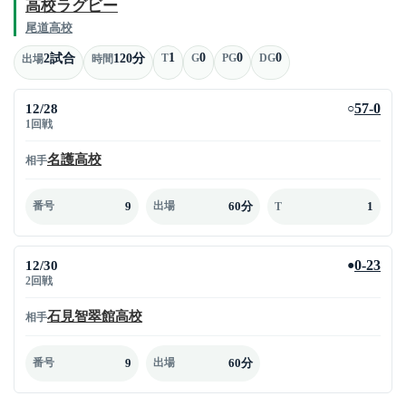
高校ラグビー
尾道高校
1
0
0
0
2試合
120分
T
G
PG
DG
出場
時間
12/28
57-0
○
1回戦
名護高校
相手
9
60分
1
番号
出場
T
12/30
0-23
●
2回戦
石見智翠館高校
相手
9
60分
番号
出場