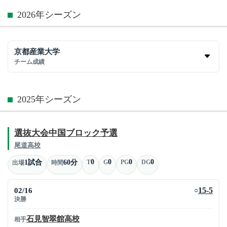
2026年シーズン
京都産業大学
チーム成績
2025年シーズン
選抜大会中国ブロック予選
尾道高校
0
0
0
0
1試合
60分
T
G
PG
DG
出場
時間
02/16
15-5
○
決勝
石見智翠館高校
相手