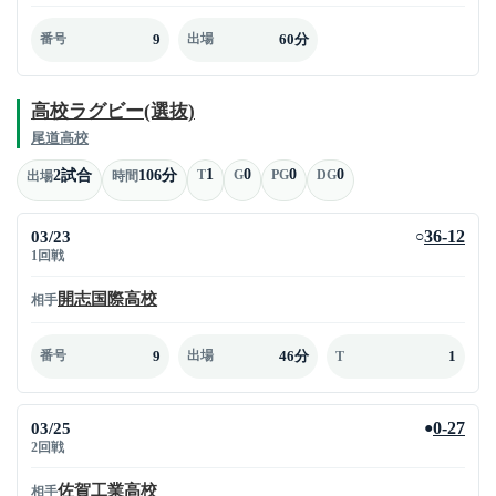
9
60分
番号
出場
高校ラグビー(選抜)
尾道高校
1
0
0
0
2試合
106分
T
G
PG
DG
出場
時間
03/23
36-12
○
1回戦
開志国際高校
相手
9
46分
1
番号
出場
T
03/25
0-27
●
2回戦
佐賀工業高校
相手