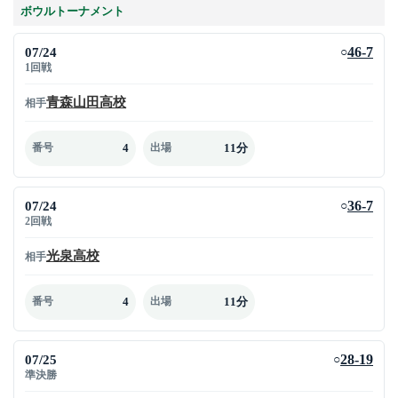
ボウルトーナメント
07/24
46-7
○
1回戦
青森山田高校
相手
4
11分
番号
出場
07/24
36-7
○
2回戦
光泉高校
相手
4
11分
番号
出場
07/25
28-19
○
準決勝