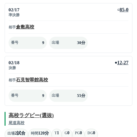
02/17
85-0
○
準決勝
倉敷高校
相手
9
30分
番号
出場
02/18
12-27
●
決勝
石見智翠館高校
相手
9
55分
番号
出場
高校ラグビー(選抜)
尾道高校
1
0
0
0
2試合
120分
T
G
PG
DG
出場
時間