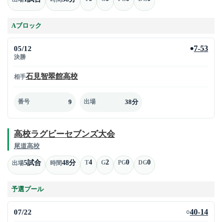
Aブロック
05/12
7-53
●
決勝
石見智翠館高校
相手
9
38分
番号
出場
高校ラグビーセブンズ大会
尾道高校
4
2
0
0
5試合
48分
T
G
PG
DG
出場
時間
予選プール
07/22
40-14
○