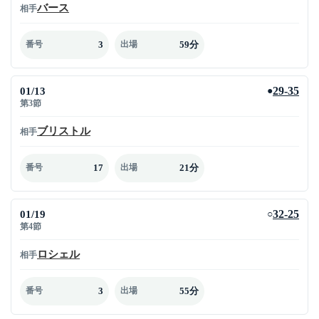
バース
相手
3
59分
番号
出場
01/13
29-35
●
第3節
ブリストル
相手
17
21分
番号
出場
01/19
32-25
○
第4節
ロシェル
相手
3
55分
番号
出場