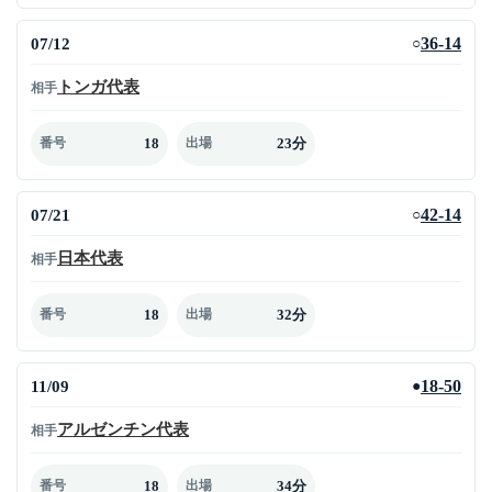
07/12
36-14
○
トンガ代表
相手
18
23分
番号
出場
07/21
42-14
○
日本代表
相手
18
32分
番号
出場
11/09
18-50
●
アルゼンチン代表
相手
18
34分
番号
出場