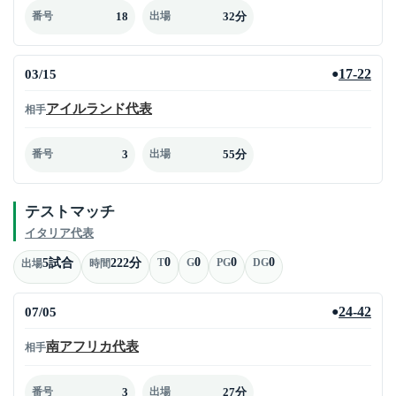
18
32分
番号
出場
03/15
17-22
●
アイルランド代表
相手
3
55分
番号
出場
テストマッチ
イタリア代表
0
0
0
0
5試合
222分
T
G
PG
DG
出場
時間
07/05
24-42
●
南アフリカ代表
相手
3
27分
番号
出場