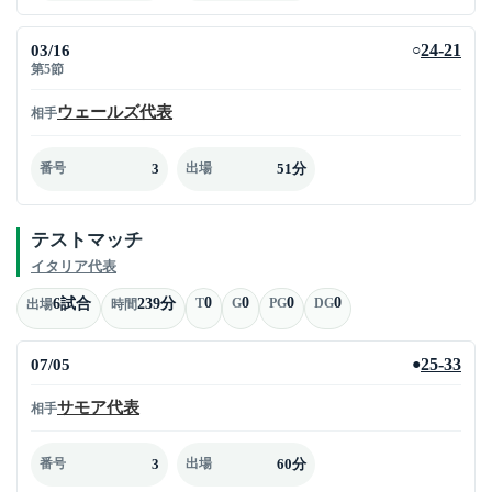
03/16
24-21
○
第5節
ウェールズ代表
相手
3
51分
番号
出場
テストマッチ
イタリア代表
0
0
0
0
6試合
239分
T
G
PG
DG
出場
時間
07/05
25-33
●
サモア代表
相手
3
60分
番号
出場