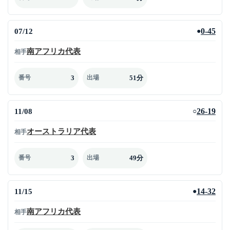
07/12
0-45
●
南アフリカ代表
相手
3
51分
番号
出場
11/08
26-19
○
オーストラリア代表
相手
3
49分
番号
出場
11/15
14-32
●
南アフリカ代表
相手