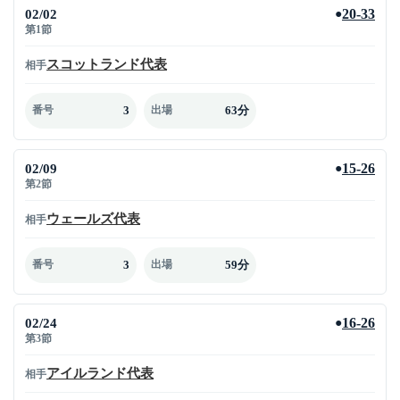
02/02
20-33
●
第1節
スコットランド代表
相手
3
63分
番号
出場
02/09
15-26
●
第2節
ウェールズ代表
相手
3
59分
番号
出場
02/24
16-26
●
第3節
アイルランド代表
相手