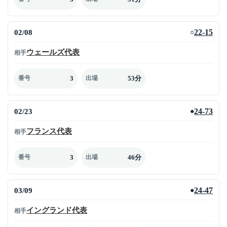
02/08
22-15
○
ウェールズ代表
相手
3
53分
番号
出場
02/23
24-73
●
フランス代表
相手
3
46分
番号
出場
03/09
24-47
●
イングランド代表
相手