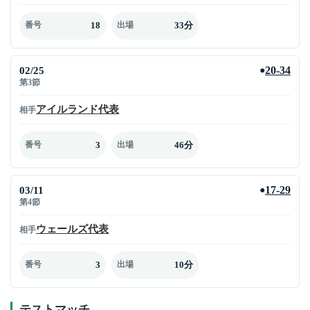
18
33分
番号
出場
02/25
20-34
●
第3節
アイルランド代表
相手
3
46分
番号
出場
03/11
17-29
●
第4節
ウェールズ代表
相手
3
10分
番号
出場
テストマッチ