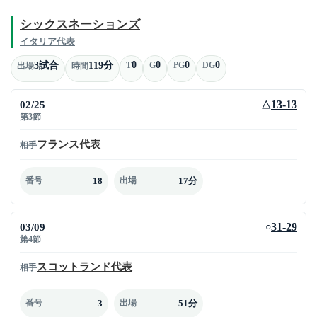
シックスネーションズ
イタリア代表
0
0
0
0
3試合
119分
T
G
PG
DG
出場
時間
02/25
13-13
△
第3節
フランス代表
相手
18
17分
番号
出場
03/09
31-29
○
第4節
スコットランド代表
相手
3
51分
番号
出場