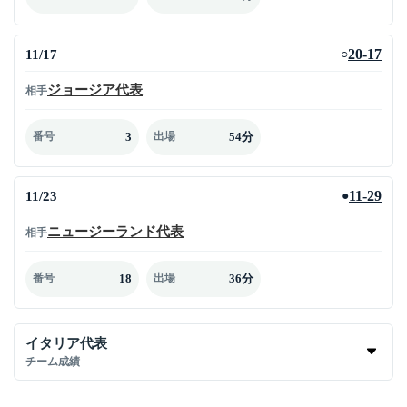
11/17
20-17
○
ジョージア代表
相手
3
54分
番号
出場
11/23
11-29
●
ニュージーランド代表
相手
18
36分
番号
出場
イタリア代表
チーム成績