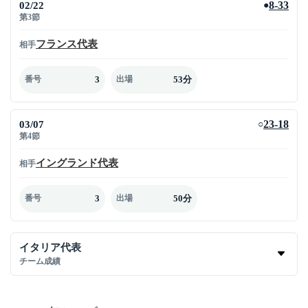
02/22
8-33
●
第3節
フランス代表
相手
3
53分
番号
出場
03/07
23-18
○
第4節
イングランド代表
相手
3
50分
番号
出場
イタリア代表
チーム成績