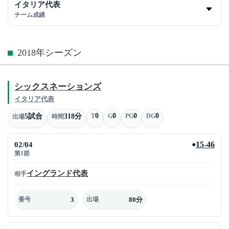
イタリア代表
チーム成績
2018年シーズン
シックスネーションズ
イタリア代表
0
0
0
0
5試合
318分
T
G
PG
DG
出場
時間
02/04
15-46
●
第1節
イングランド代表
相手
3
80分
番号
出場