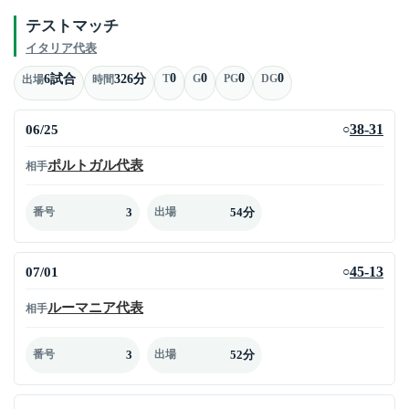
テストマッチ
イタリア代表
0
0
0
0
6試合
326分
T
G
PG
DG
出場
時間
06/25
38-31
○
ポルトガル代表
相手
3
54分
番号
出場
07/01
45-13
○
ルーマニア代表
相手
3
52分
番号
出場