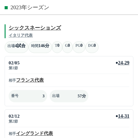
2023年シーズン
シックスネーションズ
イタリア代表
0
0
0
0
4試合
146分
T
G
PG
DG
出場
時間
02/05
24-29
●
第1節
フランス代表
相手
3
57分
番号
出場
02/12
14-31
●
第2節
イングランド代表
相手