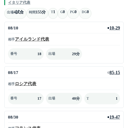
イタリア代表
1
0
0
0
4試合
155分
T
G
PG
DG
出場
時間
08/10
10-29
●
アイルランド代表
相手
18
29分
番号
出場
08/17
85-15
○
ロシア代表
相手
17
40分
1
番号
出場
T
08/30
19-47
●