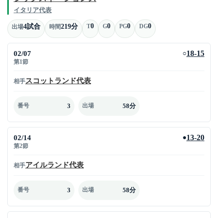
イタリア代表
0
0
0
0
4試合
219分
T
G
PG
DG
出場
時間
02/07
18-15
○
第1節
スコットランド代表
相手
3
58分
番号
出場
02/14
13-20
●
第2節
アイルランド代表
相手
3
58分
番号
出場