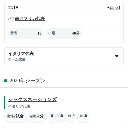
11/19
21-63
●
南アフリカ代表
相手
18
40分
番号
出場
イタリア代表
チーム成績
2020年シーズン
シックスネーションズ
イタリア代表
0
0
0
0
2試合
52分
T
G
PG
DG
出場
時間