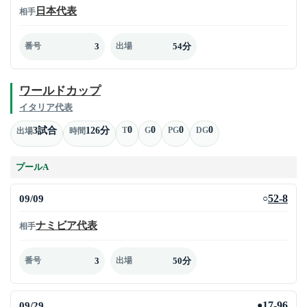
日本代表
相手
3
54分
番号
出場
ワールドカップ
イタリア代表
0
0
0
0
3試合
126分
T
G
PG
DG
出場
時間
プールA
09/09
52-8
○
ナミビア代表
相手
3
50分
番号
出場
09/29
17-96
●