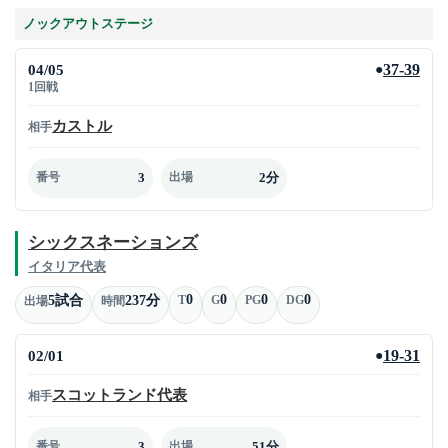
ノックアウトステージ
04/05
37-39
●
1回戦
カストル
相手
3
2分
番号
出場
シックスネーションズ
イタリア代表
0
0
0
0
5試合
237分
T
G
PG
DG
出場
時間
02/01
19-31
●
スコットランド代表
相手
3
51分
番号
出場