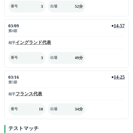
3
52分
番号
出場
03/09
14-57
●
第4節
イングランド代表
相手
3
49分
番号
出場
03/16
14-25
●
第5節
フランス代表
相手
18
34分
番号
出場
テストマッチ