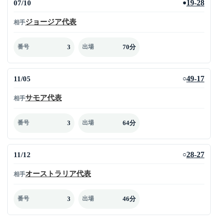
07/10
19-28
●
ジョージア代表
相手
3
70分
番号
出場
11/05
49-17
○
サモア代表
相手
3
64分
番号
出場
11/12
28-27
○
オーストラリア代表
相手
3
46分
番号
出場