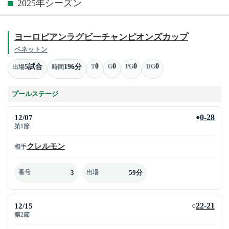
2025年シーズン
ヨーロピアンラグビーチャンピオンズカップ
ベネットン
0
0
0
0
5試合
196分
T
G
PG
DG
出場
時間
プールステージ
12/07
0-28
●
第1節
クレルモン
相手
3
59分
番号
出場
12/15
22-21
○
第2節