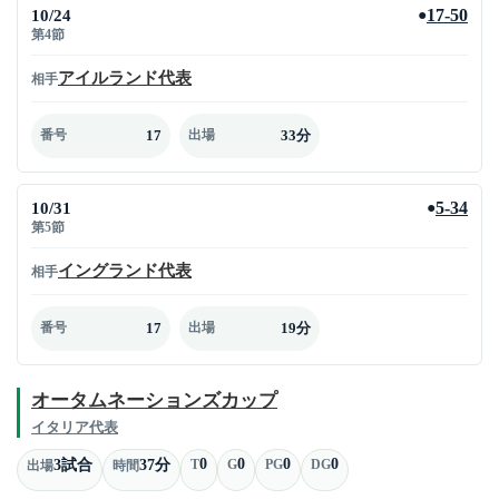
10/24
17-50
●
第4節
アイルランド代表
相手
17
33分
番号
出場
10/31
5-34
●
第5節
イングランド代表
相手
17
19分
番号
出場
オータムネーションズカップ
イタリア代表
0
0
0
0
3試合
37分
T
G
PG
DG
出場
時間