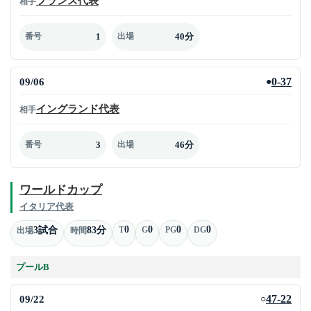
フランス代表
相手
1
40分
番号
出場
09/06
0-37
●
イングランド代表
相手
3
46分
番号
出場
ワールドカップ
イタリア代表
0
0
0
0
3試合
83分
T
G
PG
DG
出場
時間
プールB
09/22
47-22
○