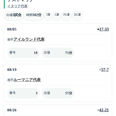
イタリア代表
0
0
0
0
3試合
182分
T
G
PG
DG
出場
時間
08/05
17-33
●
アイルランド代表
相手
18
71分
番号
出場
08/19
57-7
○
ルーマニア代表
相手
3
57分
番号
出場
08/26
42-21
○