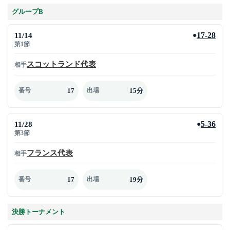
グループB
11/14
17-28
●
第1節
スコットランド代表
相手
17
15分
番号
出場
11/28
5-36
●
第3節
フランス代表
相手
17
19分
番号
出場
決勝トーナメント