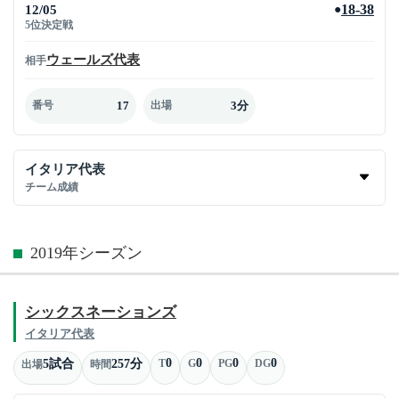
12/05
18-38
●
5位決定戦
ウェールズ代表
相手
17
3分
番号
出場
イタリア代表
チーム成績
2019年シーズン
シックスネーションズ
イタリア代表
0
0
0
0
5試合
257分
T
G
PG
DG
出場
時間