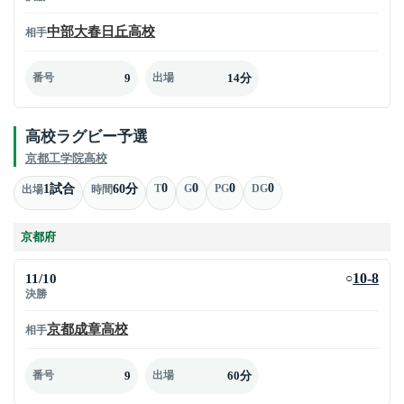
中部大春日丘高校
相手
9
14分
番号
出場
高校ラグビー予選
京都工学院高校
0
0
0
0
1試合
60分
T
G
PG
DG
出場
時間
京都府
11/10
10-8
○
決勝
京都成章高校
相手
9
60分
番号
出場