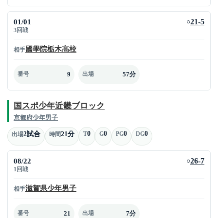
01/01
21-5
○
3回戦
國學院栃木高校
相手
9
57分
番号
出場
国スポ少年近畿ブロック
京都府少年男子
0
0
0
0
2試合
21分
T
G
PG
DG
出場
時間
08/22
26-7
○
1回戦
滋賀県少年男子
相手
21
7分
番号
出場