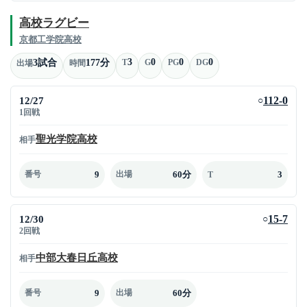
高校ラグビー
京都工学院高校
3
0
0
0
3試合
177分
T
G
PG
DG
出場
時間
12/27
112-0
○
1回戦
聖光学院高校
相手
9
60分
3
番号
出場
T
12/30
15-7
○
2回戦
中部大春日丘高校
相手
9
60分
番号
出場