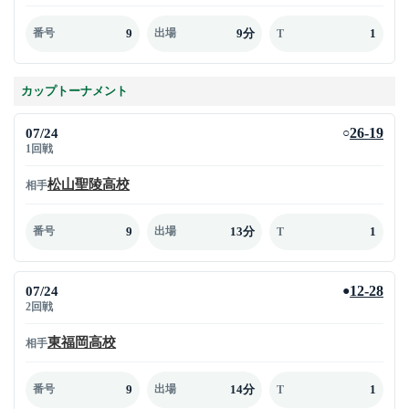
9
9分
1
番号
出場
T
カップトーナメント
07/24
26-19
○
1回戦
松山聖陵高校
相手
9
13分
1
番号
出場
T
07/24
12-28
●
2回戦
東福岡高校
相手
9
14分
1
番号
出場
T