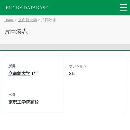
RUGBY DATABASE
Home
立命館大学
片岡湊志
片岡湊志
所属
ポジション
立命館大学
1年
SH
出身
京都工学院高校