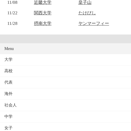
11/08
近畿大学
皇子山
11/22
関西大学
たけびし
11/28
摂南大学
ヤンマーフィー
Menu
大学
高校
代表
海外
社会人
中学
女子