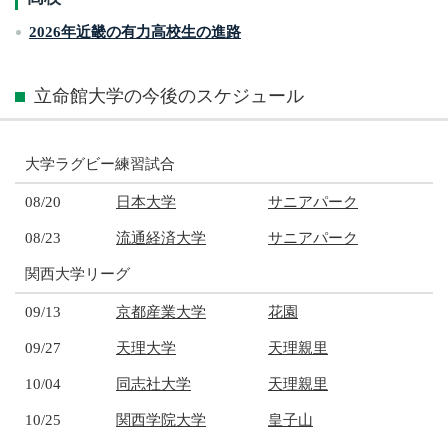
2026年近畿の有力高校生の進路
立命館大学の今後のスケジュール
大学ラグビー練習試合
08/20
日本大学
サニアパーク
08/23
流通経済大学
サニアパーク
関西大学リーグ
09/13
京都産業大学
花園
09/27
天理大学
天理親里
10/04
同志社大学
天理親里
10/25
関西学院大学
皇子山