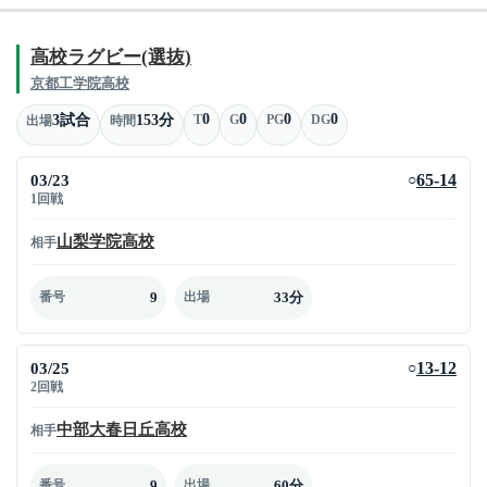
高校ラグビー(選抜)
京都工学院高校
0
0
0
0
3試合
153分
T
G
PG
DG
出場
時間
03/23
65-14
○
1回戦
山梨学院高校
相手
9
33分
番号
出場
03/25
13-12
○
2回戦
中部大春日丘高校
相手
9
60分
番号
出場