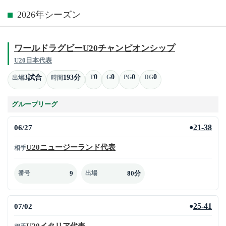
2026年シーズン
ワールドラグビーU20チャンピオンシップ
U20日本代表
0
0
0
0
3試合
193分
T
G
PG
DG
出場
時間
グループリーグ
06/27
21-38
●
U20ニュージーランド代表
相手
9
80分
番号
出場
07/02
25-41
●
U20イタリア代表