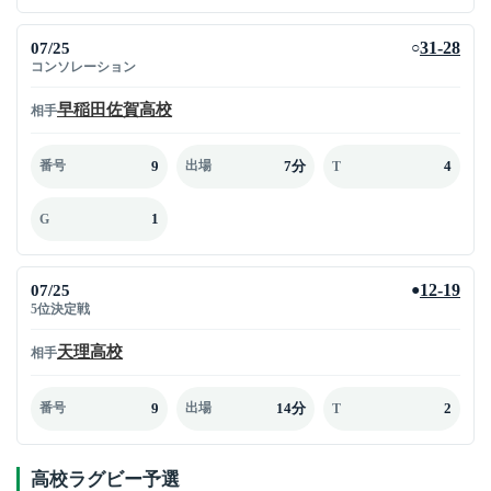
07/25
31-28
○
コンソレーション
早稲田佐賀高校
相手
9
7分
4
番号
出場
T
1
G
07/25
12-19
●
5位決定戦
天理高校
相手
9
14分
2
番号
出場
T
高校ラグビー予選