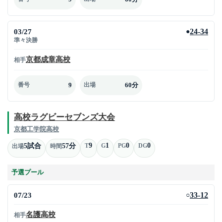
03/27
24-34
●
準々決勝
京都成章高校
相手
9
60分
番号
出場
高校ラグビーセブンズ大会
京都工学院高校
9
1
0
0
5試合
57分
T
G
PG
DG
出場
時間
予選プール
07/23
33-12
○
名護高校
相手