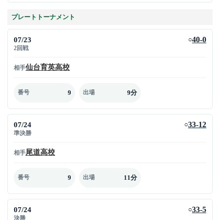
プレートトーナメント
07/23
40-0
○
2回戦
仙台育英高校
相手
9
9分
番号
出場
07/24
33-12
○
準決勝
尾道高校
相手
9
11分
番号
出場
07/24
33-5
○
決勝