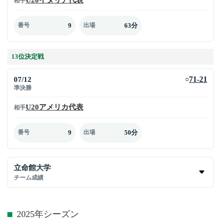
相手
9
63分
番号
出場
13位決定戦
07/12
71-21
○
準決勝
U20アメリカ代表
相手
9
50分
番号
出場
立命館大学
チーム成績
2025年シーズン