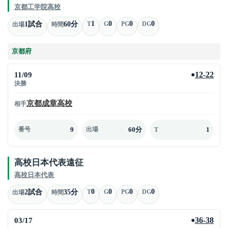
京都工学院高校
1
0
0
0
1試合
60分
T
G
PG
DG
出場
時間
京都府
11/09
12-22
●
決勝
京都成章高校
相手
9
60分
1
番号
出場
T
高校日本代表遠征
高校日本代表
0
0
0
0
2試合
35分
T
G
PG
DG
出場
時間
03/17
36-38
●