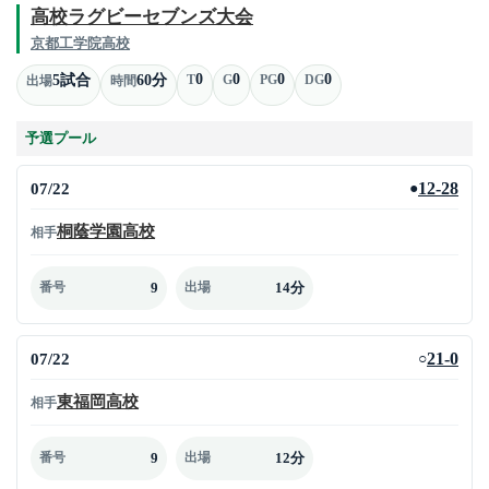
高校ラグビーセブンズ大会
京都工学院高校
0
0
0
0
5試合
60分
T
G
PG
DG
出場
時間
予選プール
07/22
12-28
●
桐蔭学園高校
相手
9
14分
番号
出場
07/22
21-0
○
東福岡高校
相手
9
12分
番号
出場