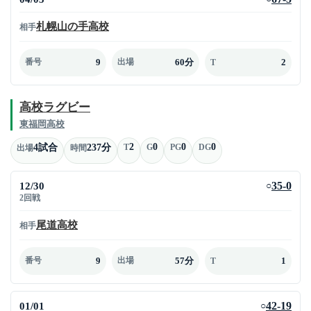
札幌山の手高校
相手
9
60分
2
番号
出場
T
高校ラグビー
東福岡高校
2
0
0
0
4試合
237分
T
G
PG
DG
出場
時間
12/30
35-0
○
2回戦
尾道高校
相手
9
57分
1
番号
出場
T
01/01
42-19
○