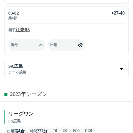
03/02
27-40
●
第8節
江東BS
相手
21
3分
番号
出場
SA広島
チーム成績
2023年シーズン
リーグワン
SA広島
0
0
0
0
5試合
277分
T
G
PG
DG
出場
時間