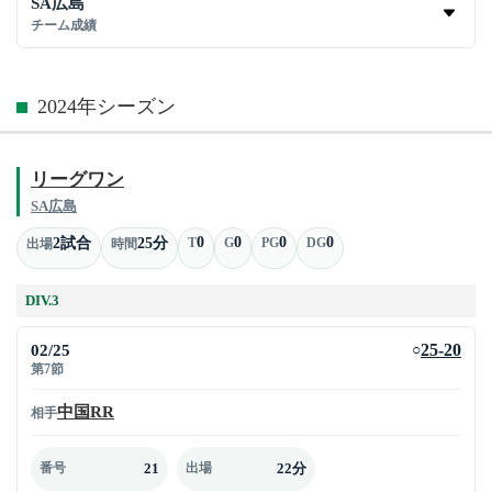
SA広島
チーム成績
2024年シーズン
リーグワン
SA広島
0
0
0
0
2試合
25分
T
G
PG
DG
出場
時間
DIV.3
02/25
25-20
○
第7節
中国RR
相手
21
22分
番号
出場