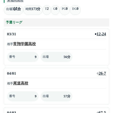
東福岡高校
2
0
0
0
3試合
173分
T
G
PG
DG
出場
時間
予選リーグ
03/31
12-24
●
常翔学園高校
相手
9
56分
番号
出場
04/01
26-7
○
尾道高校
相手
9
57分
番号
出場
04/03
67-5
○