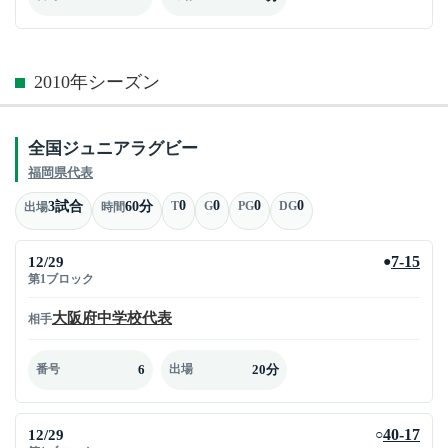
2010年シーズン
全国ジュニアラグビー
福岡県代表
0
0
0
0
3試合
60分
T
G
PG
DG
出場
時間
12/29
7-15
●
第1ブロック
大阪府中学校代表
相手
6
20分
番号
出場
12/29
40-17
○