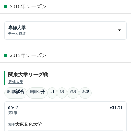
2016年シーズン
専修大学
チーム成績
2015年シーズン
関東大学リーグ戦
専修大学
1
0
0
0
5試合
89分
T
G
PG
DG
出場
時間
09/13
31-71
●
第1節
大東文化大学
相手