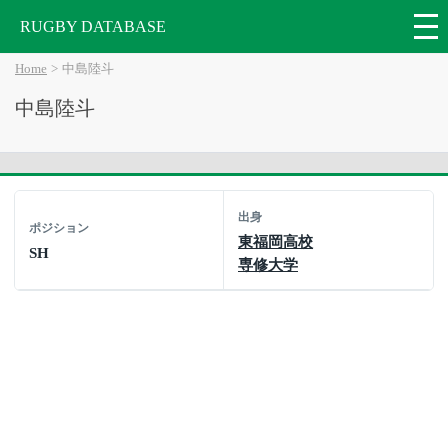
RUGBY DATABASE
Home
中島陸斗
中島陸斗
出身
ポジション
東福岡高校
SH
専修大学