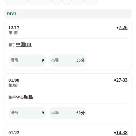
DIV.3
12/17
7-26
●
第1節
中国RR
相手
9
55分
番号
出場
01/08
27-33
●
第3節
WG昭島
相手
9
60分
番号
出場
01/22
14-38
●