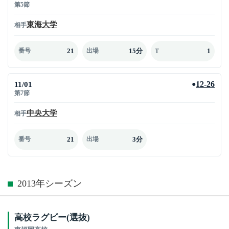
第5節
東海大学
相手
21
15分
1
番号
出場
T
11/01
12-26
●
第7節
中央大学
相手
21
3分
番号
出場
2013年シーズン
高校ラグビー(選抜)