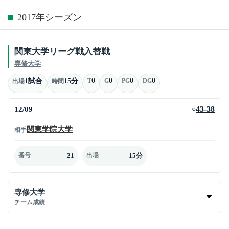
2017年シーズン
関東大学リーグ戦入替戦
専修大学
0
0
0
0
1試合
15分
T
G
PG
DG
出場
時間
12/09
43-38
○
関東学院大学
相手
21
15分
番号
出場
専修大学
チーム成績