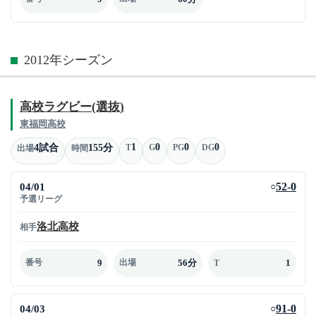
2012年シーズン
高校ラグビー(選抜)
東福岡高校
1
0
0
0
4試合
155分
T
G
PG
DG
出場
時間
04/01
52-0
○
予選リーグ
洛北高校
相手
9
56分
1
番号
出場
T
04/03
91-0
○