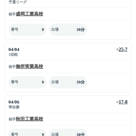
予選リーグ
盛岡工業高校
相手
9
30分
番号
出場
04/04
25-7
○
1回戦
御所実業高校
相手
9
39分
番号
出場
04/06
17-8
○
準決勝
秋田工業高校
相手
9
30分
番号
出場