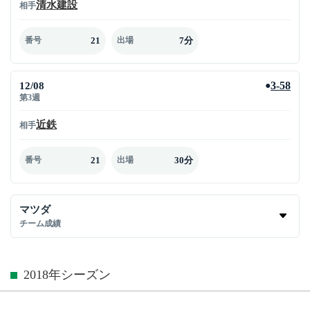
清水建設
相手
21
7分
番号
出場
12/08
3-58
●
第3週
近鉄
相手
21
30分
番号
出場
マツダ
チーム成績
2018年シーズン