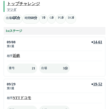
トップチャレンジ
マツダ
0
0
0
0
4試合
60分
T
G
PG
DG
出場
時間
1stステージ
09/08
14-61
●
第1週
近鉄
相手
21
3分
番号
出場
09/29
19-52
●
第3週
NTTドコモ
相手