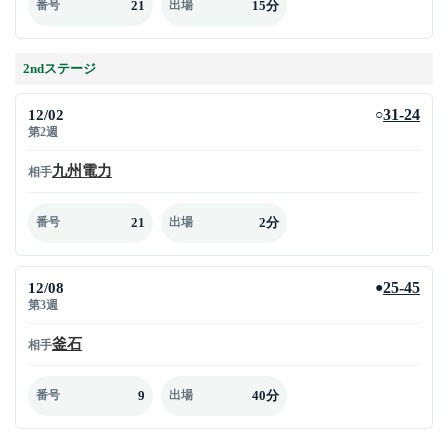
21
15分
番号
出場
2ndステージ
12/02
31-24
○
第2週
九州電力
相手
21
2分
番号
出場
12/08
25-45
●
第3週
釜石
相手
9
40分
番号
出場