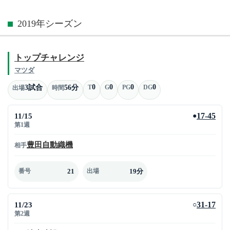
2019年シーズン
トップチャレンジ
マツダ
0
0
0
0
3試合
56分
T
G
PG
DG
出場
時間
11/15
17-45
●
第1週
豊田自動織機
相手
21
19分
番号
出場
11/23
31-17
○
第2週