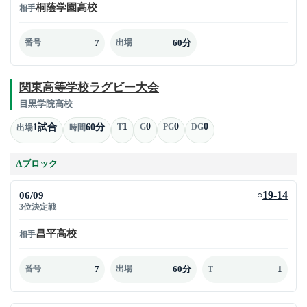
桐蔭学園高校
相手
7
60分
番号
出場
関東高等学校ラグビー大会
目黒学院高校
1
0
0
0
1試合
60分
T
G
PG
DG
出場
時間
Aブロック
06/09
19-14
○
3位決定戦
昌平高校
相手
7
60分
1
番号
出場
T