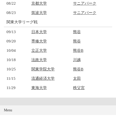
08/22
京都大学
サニアパーク
08/23
筑波大学
サニアパーク
関東大学リーグ戦
09/13
日本大学
熊谷
09/20
専修大学
熊谷
10/04
立正大学
熊谷B
10/18
法政大学
川越
10/25
関東学院大学
熊谷B
11/15
流通経済大学
太田
11/29
東海大学
秩父宮
Menu