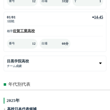
12
33分
1
番号
出場
T
01/01
14-45
●
3回戦
佐賀工業高校
相手
12
60分
番号
出場
目黒学院高校
チーム成績
年代別代表
2025年
高校日本代表候補