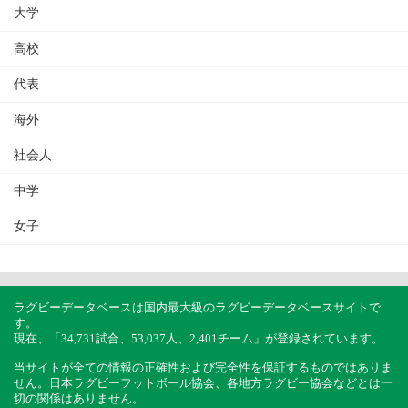
大学
高校
代表
海外
社会人
中学
女子
ラグビーデータベースは国内最大級のラグビーデータベースサイトで
す。
現在、「34,731試合、53,037人、2,401チーム」が登録されています。
当サイトが全ての情報の正確性および完全性を保証するものではありま
せん。日本ラグビーフットボール協会、各地方ラグビー協会などとは一
切の関係はありません。