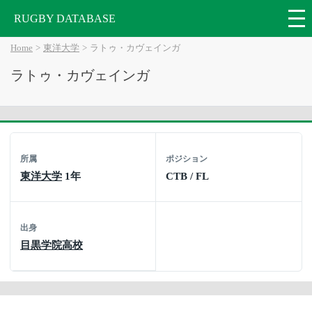
RUGBY DATABASE
Home
東洋大学
ラトゥ・カヴェインガ
ラトゥ・カヴェインガ
所属
ポジション
東洋大学
1年
CTB / FL
出身
目黒学院高校