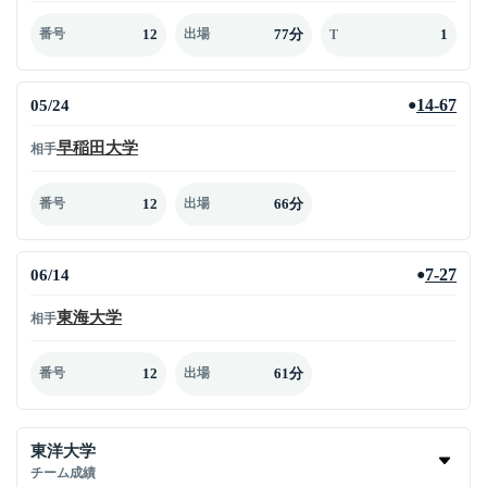
12
77分
1
番号
出場
T
05/24
14-67
●
早稲田大学
相手
12
66分
番号
出場
06/14
7-27
●
東海大学
相手
12
61分
番号
出場
東洋大学
チーム成績