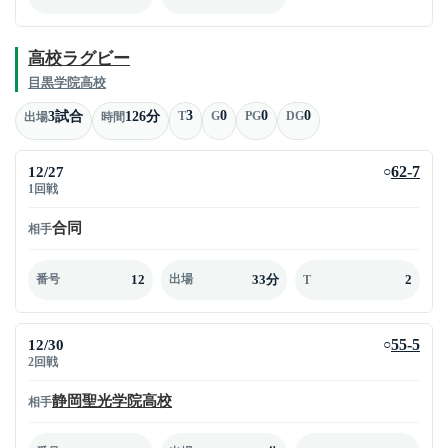
高校ラグビー
目黒学院高校
3
0
0
0
3試合
126分
T
G
PG
DG
出場
時間
12/27
62-7
○
1回戦
合同
相手
12
33分
2
番号
出場
T
12/30
55-5
○
2回戦
静岡聖光学院高校
相手