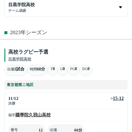
目黒学院高校
チーム成績
2023年シーズン
高校ラグビー予選
目黒学院高校
0
0
0
0
1試合
60分
T
G
PG
DG
出場
時間
東京都第ニ地区
11/12
15-12
○
決勝
國學院久我山高校
相手
12
60分
番号
出場