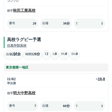
コンソレ
秋田工業高校
相手
20
30分
1
番号
出場
T
高校ラグビー予選
目黒学院高校
2
0
0
0
2試合
120分
T
G
PG
DG
出場
時間
東京都第一地区
11/02
10-0
○
準決勝
明大中野高校
相手
7
60分
1
番号
出場
T