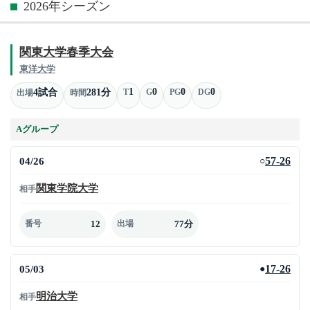
2026年シーズン
関東大学春季大会
東洋大学
1
0
0
0
4試合
281分
T
G
PG
DG
出場
時間
Aグループ
04/26
57-26
○
関東学院大学
相手
12
77分
番号
出場
05/03
17-26
●
明治大学
相手