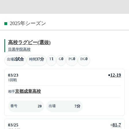
2025年シーズン
高校ラグビー(選抜)
目黒学院高校
1
0
0
0
2試合
37分
T
G
PG
DG
出場
時間
03/23
12-19
●
1回戦
京都成章高校
相手
20
7分
番号
出場
03/25
81-7
○