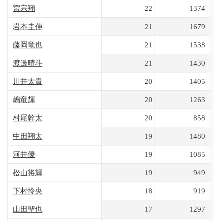
宮宗翔
22
1374
岩本圭伸
21
1679
藤岡竜也
21
1538
渡邊晴斗
21
1430
川井太貴
20
1405
嶋竜輝
20
1263
村尾幹太
20
858
中田翔太
19
1480
河井優
19
1085
松山将輝
19
949
下村怜央
18
919
山田聖也
17
1297