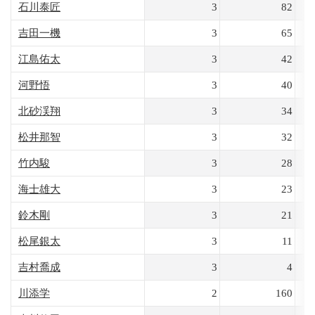
石川泰匠
3
82
吉田一機
3
65
江島佑太
3
42
河野悟
3
40
北砂渓翔
3
34
松井那智
3
32
竹内駿
3
28
海士雄大
3
23
鈴木剛
3
21
松尾銀太
3
11
吉村喬成
3
4
川添学
2
160