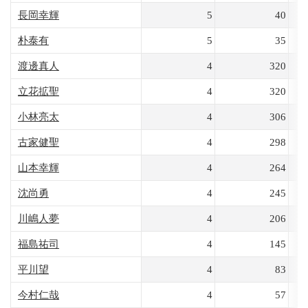
長岡幸輝
5
40
朴泰有
5
35
渡邊真人
4
320
立花拡聖
4
320
小林亮太
4
306
古家健聖
4
298
山本幸輝
4
264
沈尚勇
4
245
川嶋人夢
4
206
福島祐司
4
145
平川望
4
83
今村仁哉
4
57