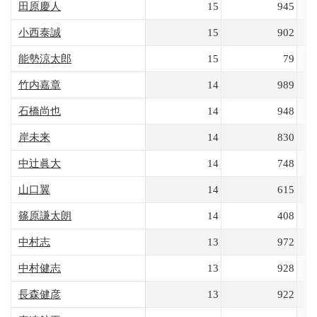
田原慶人
15
945
小西泰誠
15
902
能勢涼太郎
15
79
竹内嘉章
14
989
石橋尚也
14
948
岸未来
14
830
中辻眞大
14
748
山口翼
14
615
篠原謙太朗
14
408
中村志
13
972
中村健志
13
928
長森健彦
13
922