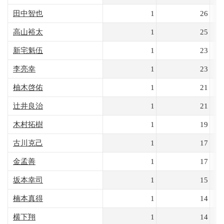
田中智也
1
26
高山裕太
1
25
新宅魁伍
1
23
李亮幸
1
23
柚木啓佑
1
21
辻井良治
1
21
木村拓樹
1
19
古川克己
1
17
金孟善
1
17
坂本幸司
1
15
楠本真得
1
14
横下翔
1
14