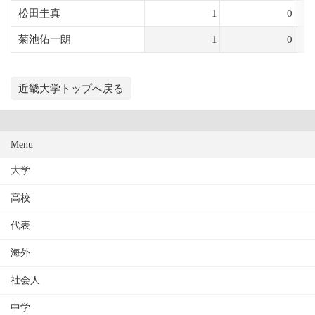
松田圭真
1
0
菊池佑一朗
1
0
近畿大学トップへ戻る
Menu
大学
高校
代表
海外
社会人
中学