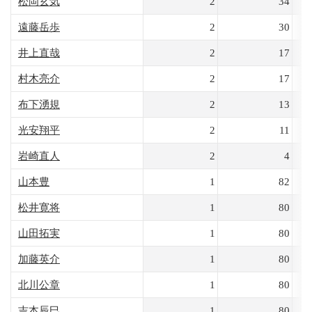
松岡玄気
2
34
遠藤岳歩
2
30
井上直哉
2
17
村木亮介
2
17
布下湧規
2
13
光安翔平
2
11
岩崎直人
2
4
山本豊
1
82
松井寛将
1
80
山田拓実
1
80
加藤英介
1
80
北川公章
1
80
吉本辰巳
1
80