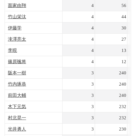
面家由翔
4
56
竹山栄汰
4
44
伊藤学
4
30
滝澤亮太
4
27
李晛
4
13
篠原颯将
4
12
阪本一樹
3
240
竹内琢恭
3
240
前田大輔
3
240
木下元気
3
232
村北晃一
3
232
光井勇人
3
230