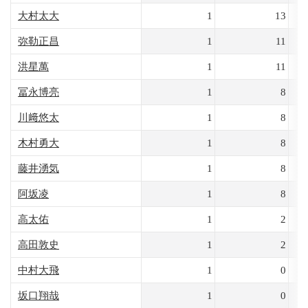
大村太大
1
13
弥勒正昌
1
11
洪星萬
1
11
冨永博亮
1
8
川﨑悠太
1
8
木村勇大
1
8
藤井湧気
1
8
阿坂凌
1
8
高太佑
1
2
高田敦史
1
2
中村大飛
1
0
坂口翔哉
1
0