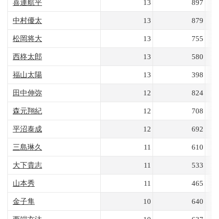
喜連航平
13
897
中村優太
13
879
松岡将大
13
755
西柊太郎
13
580
福山太陽
13
398
田中伸弥
12
824
森元翔紀
12
708
平沼泰成
12
692
三島琳久
11
610
大下貴志
11
533
山本秀
11
465
金子隼
10
640