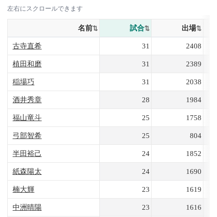
左右にスクロールできます
名前
試合
出場
古寺直希
31
2408
植田和磨
31
2389
稲場巧
31
2038
酒井秀章
28
1984
福山竜斗
25
1758
弓部智希
25
804
半田裕己
24
1852
紙森陽太
24
1690
楠大輝
23
1619
中洲晴陽
23
1616