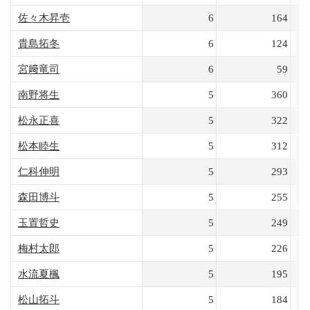
佐々木昇壱
6
164
貴島拓冬
6
124
宮﨑竜司
6
59
南野将生
5
360
松永正喜
5
322
松本睦生
5
312
仁科伸明
5
293
森田博斗
5
255
玉置哲史
5
249
梅村太郎
5
226
水流夏楓
5
195
松山拓斗
5
184