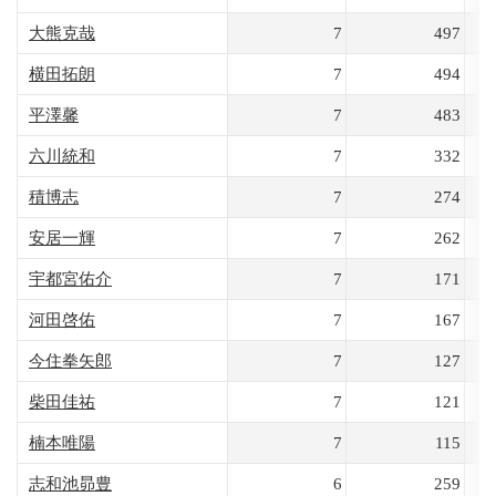
大熊克哉
7
497
横田拓朗
7
494
平澤馨
7
483
六川統和
7
332
積博志
7
274
安居一輝
7
262
宇都宮佑介
7
171
河田啓佑
7
167
今住拳矢郎
7
127
柴田佳祐
7
121
楠本唯陽
7
115
志和池昴豊
6
259