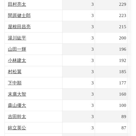
田村亮太
3
229
間原健士郎
3
223
屋根田昌亮
3
215
湯川紘平
3
200
山田一輝
3
196
小林建太
3
192
村松翼
3
185
下中順
3
177
末廣大智
3
160
森山優大
3
100
吉田幹太
3
89
鉾立英公
3
87