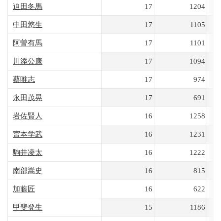
迫田冬馬
17
1204
中田悠生
17
1105
阿曽有馬
17
1101
川添公康
17
1094
蔡唯志
17
974
永田茂晃
17
691
岩佐賢人
16
1258
宮本学武
16
1231
駒井凌太
16
1222
南部嵩史
16
815
加藤匠
16
622
甲斐登生
15
1186