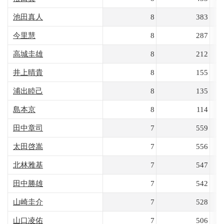
池田真人
8
383
今里慧
8
287
高城圭雄
8
212
井上晴貴
8
155
浦出睦己
8
135
島本京
8
114
田中章司
7
559
太田啓嵩
7
556
北林雅基
7
547
田中勝雄
7
542
山崎圭介
7
528
山口凌佑
7
506