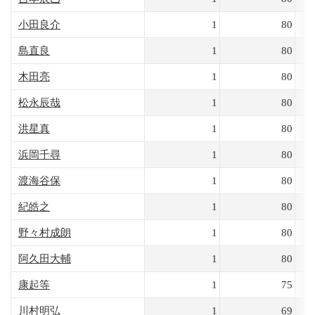
小田良介
1
80
島直良
1
80
木田亮
1
80
松永辰哉
1
80
洪星真
1
80
浜岡千尋
1
80
渡海谷保
1
80
紀皓之
1
80
野々村成朗
1
80
阿久田大輔
1
80
康起等
1
75
川村明弘
1
69