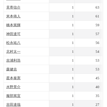
見寄信介
1
63
米本侑人
1
61
橋本篤輝
1
59
神田達可
1
57
松永祐八
1
56
北村太一
1
54
吉浦利浩
1
53
森健吉
1
53
星本泰憲
1
45
水野景介
1
40
服部篤宜
1
35
吉田達哉
1
27