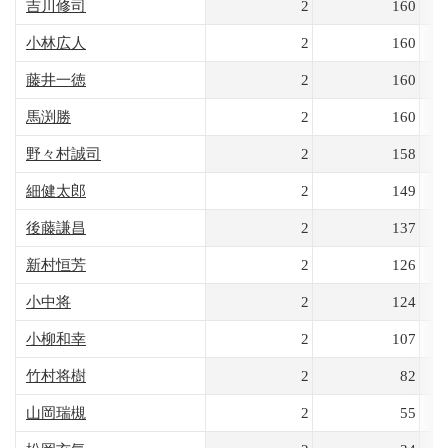
吉川修司
2
160
小林広人
2
160
藤井一徳
2
160
馬渕勝
2
160
野々村誠司
2
158
細健太郎
2
149
後藤謙昌
2
137
新村恒芳
2
126
小中将
2
124
小柳和幸
2
107
竹村将樹
2
82
山岡瑞槻
2
55