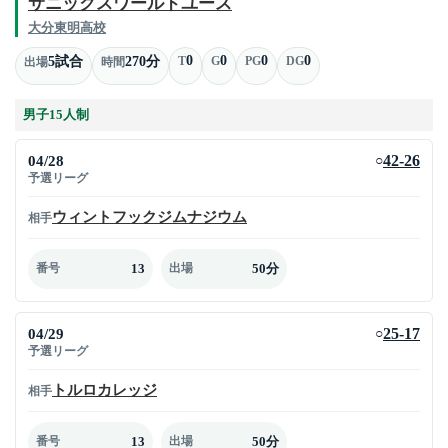
サニックスワールドユース
大分東明高校
0
0
0
0
5試合
270分
T
G
PG
DG
出場
時間
男子15人制
04/28
42-26
○
予選リーグ
ウィントフックジムナジウム
相手
13
50分
番号
出場
04/29
25-17
○
予選リーグ
トルロカレッジ
相手
13
50分
番号
出場