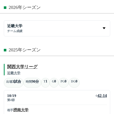
2026年シーズン
近畿大学
チーム成績
2025年シーズン
関西大学リーグ
近畿大学
1
0
0
0
3試合
90分
T
G
PG
DG
出場
時間
10/19
42-14
○
第4節
摂南大学
相手