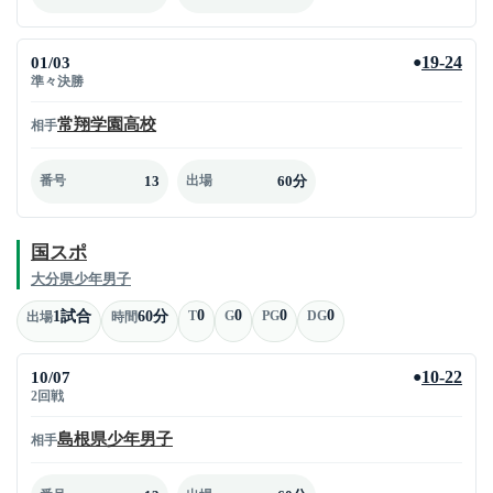
01/03
19-24
●
準々決勝
常翔学園高校
相手
13
60分
番号
出場
国スポ
大分県少年男子
0
0
0
0
1試合
60分
T
G
PG
DG
出場
時間
10/07
10-22
●
2回戦
島根県少年男子
相手