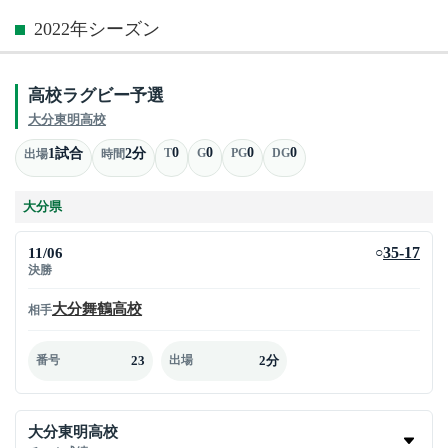
2022年シーズン
高校ラグビー予選
大分東明高校
0
0
0
0
1試合
2分
T
G
PG
DG
出場
時間
大分県
11/06
35-17
○
決勝
大分舞鶴高校
相手
23
2分
番号
出場
大分東明高校