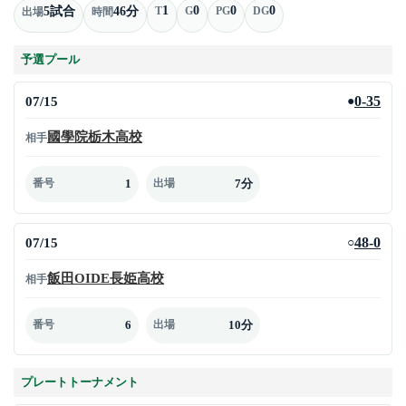
1
0
0
0
5試合
46分
T
G
PG
DG
出場
時間
予選プール
07/15
0-35
●
國學院栃木高校
相手
1
7分
番号
出場
07/15
48-0
○
飯田OIDE長姫高校
相手
6
10分
番号
出場
プレートトーナメント