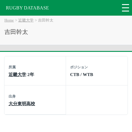
RUGBY DATABASE
Home
近畿大学
吉田幹太
吉田幹太
所属
ポジション
近畿大学
2年
CTB / WTB
出身
大分東明高校