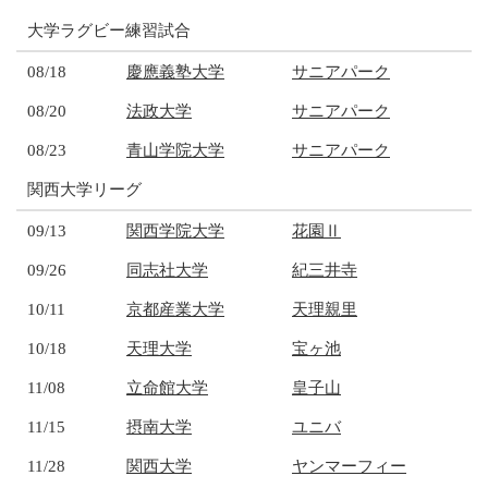
大学ラグビー練習試合
08/18
慶應義塾大学
サニアパーク
08/20
法政大学
サニアパーク
08/23
青山学院大学
サニアパーク
関西大学リーグ
09/13
関西学院大学
花園Ⅱ
09/26
同志社大学
紀三井寺
10/11
京都産業大学
天理親里
10/18
天理大学
宝ヶ池
11/08
立命館大学
皇子山
11/15
摂南大学
ユニバ
11/28
関西大学
ヤンマーフィー