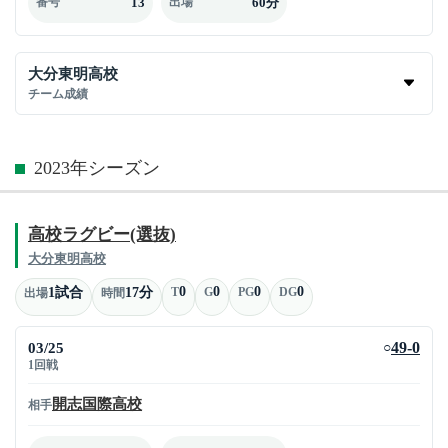
13
60分
番号
出場
大分東明高校
チーム成績
2023年シーズン
高校ラグビー(選抜)
大分東明高校
0
0
0
0
1試合
17分
T
G
PG
DG
出場
時間
03/25
49-0
○
1回戦
開志国際高校
相手