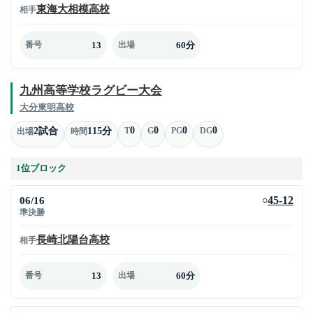
東海大相模高校
相手
13
60分
番号
出場
九州高等学校ラグビー大会
大分東明高校
0
0
0
0
2試合
115分
T
G
PG
DG
出場
時間
1位ブロック
06/16
45-12
○
準決勝
長崎北陽台高校
相手
13
60分
番号
出場