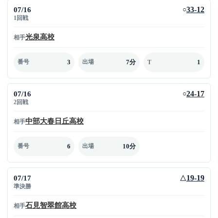
07/16
33-12
○
1回戦
光泉高校
相手
3
7分
1
番号
出場
T
07/16
24-17
○
2回戦
中部大春日丘高校
相手
6
10分
番号
出場
07/17
19-19
△
準決勝
石見智翠館高校
相手