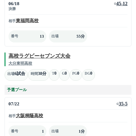
06/18
45-12
○
決勝
東福岡高校
相手
13
55分
番号
出場
高校ラグビーセブンズ大会
大分東明高校
0
0
0
0
6試合
38分
T
G
PG
DG
出場
時間
予選プール
07/22
35-5
○
大阪桐蔭高校
相手
1
1分
番号
出場