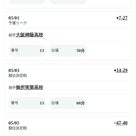
05/01
7-27
●
予選リーグ
大阪桐蔭高校
相手
13
50分
番号
出場
05/03
14-29
●
順位決定戦
御所実業高校
相手
13
60分
番号
出場
05/05
47-40
○
順位決定戦