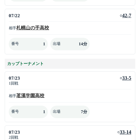
07/22
42-7
○
札幌山の手高校
相手
1
14分
番号
出場
カップトーナメント
07/23
33-5
○
1回戦
茗溪学園高校
相手
1
7分
番号
出場
07/23
33-14
○
2回戦