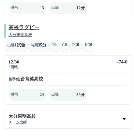
3
12分
番号
出場
高校ラグビー
大分東明高校
0
0
0
0
1試合
35分
T
G
PG
DG
出場
時間
12/30
74-0
○
2回戦
仙台育英高校
相手
24
35分
番号
出場
大分東明高校
チーム成績