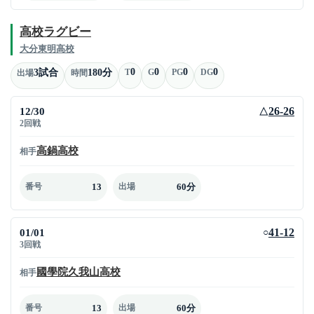
高校ラグビー
大分東明高校
0
0
0
0
3試合
180分
T
G
PG
DG
出場
時間
12/30
26-26
△
2回戦
高鍋高校
相手
13
60分
番号
出場
01/01
41-12
○
3回戦
國學院久我山高校
相手
13
60分
番号
出場