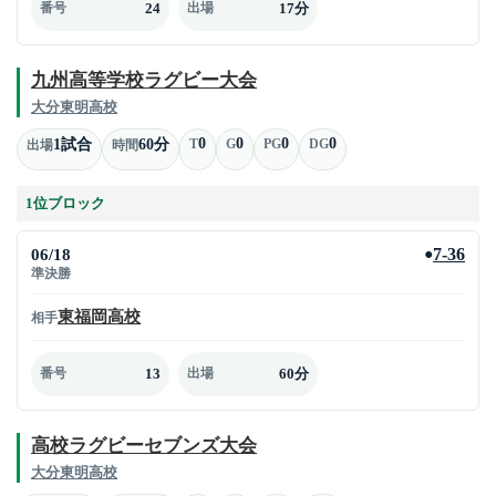
24
17分
番号
出場
九州高等学校ラグビー大会
大分東明高校
0
0
0
0
1試合
60分
T
G
PG
DG
出場
時間
1位ブロック
06/18
7-36
●
準決勝
東福岡高校
相手
13
60分
番号
出場
高校ラグビーセブンズ大会
大分東明高校