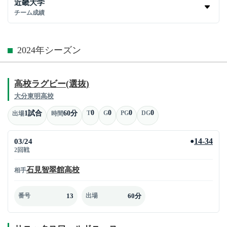
近畿大学
チーム成績
2024年シーズン
高校ラグビー(選抜)
大分東明高校
0
0
0
0
1試合
60分
T
G
PG
DG
出場
時間
03/24
14-34
●
2回戦
石見智翠館高校
相手
13
60分
番号
出場