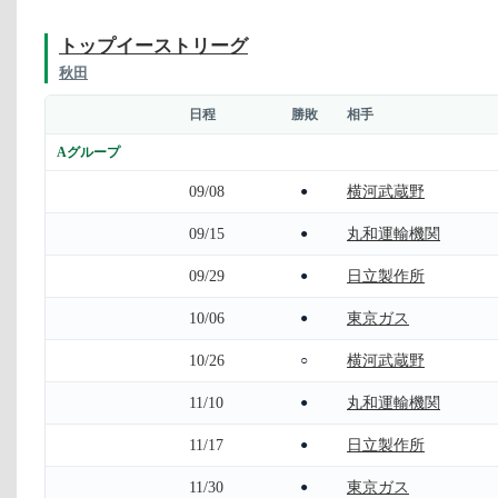
トップイーストリーグ
秋田
日程
勝敗
相手
Aグループ
09/08
横河武蔵野
●
09/15
丸和運輸機関
●
09/29
日立製作所
●
10/06
東京ガス
●
10/26
横河武蔵野
○
11/10
丸和運輸機関
●
11/17
日立製作所
●
11/30
東京ガス
●