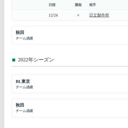
日程
勝敗
相手
12/24
日立製作所
○
秋田
チーム成績
2022年シーズン
BL東京
チーム成績
秋田
チーム成績