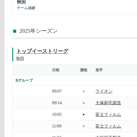
秋田
チーム成績
2025年シーズン
トップイーストリーグ
秋田
日程
勝敗
相手
Bグループ
09/07
ライオン
○
09/14
大塚刷毛製造
○
10/05
富士フィルム
●
11/09
富士フィルム
○