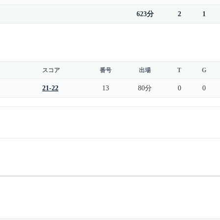
623分
2
1
スコア
番号
出場
T
G
21-22
13
80分
0
0