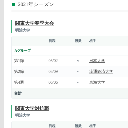
2021年シーズン
関東大学春季大会
明治大学
日程
勝敗
相手
Aグループ
第1節
05/02
日本大学
○
第2節
05/09
流通経済大学
○
第4週
06/06
東海大学
○
合計
関東大学対抗戦
明治大学
日程
勝敗
相手