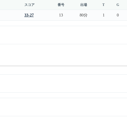
スコア
番号
出場
T
G
33-27
13
80分
1
0