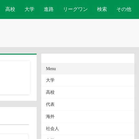
高校
大学
進路
リーグワン
検索
その他
Menu
大学
高校
代表
海外
社会人