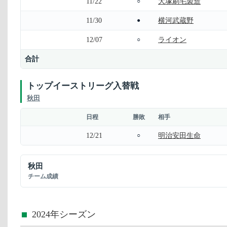
11/22
大塚刷毛製造
○
11/30
横河武蔵野
●
12/07
ライオン
○
合計
トップイーストリーグ入替戦
秋田
日程
勝敗
相手
12/21
明治安田生命
○
秋田
チーム成績
2024年シーズン