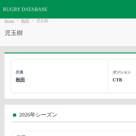
RUGBY DATABASE
Home
秋田
児玉樹
児玉樹
所属
ポジション
秋田
CTB
2026年シーズン