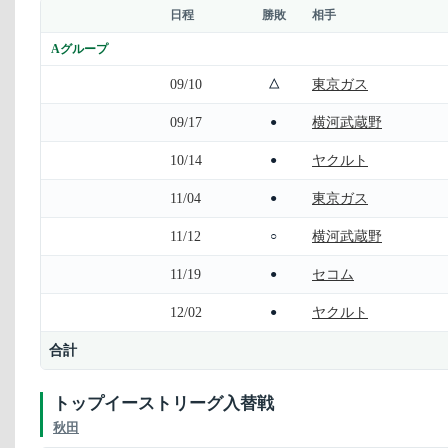
日程
勝敗
相手
Aグループ
09/10
東京ガス
△
09/17
横河武蔵野
●
10/14
ヤクルト
●
11/04
東京ガス
●
11/12
横河武蔵野
○
11/19
セコム
●
12/02
ヤクルト
●
合計
トップイーストリーグ入替戦
秋田