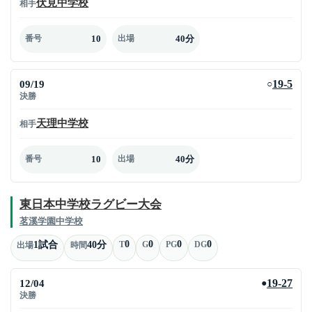
伏見中学校
相手
10
40分
番号
出場
09/19
19-5
○
決勝
天理中学校
相手
10
40分
番号
出場
東日本中学校ラグビー大会
茗溪学園中学校
0
0
0
0
1試合
40分
T
G
PG
DG
出場
時間
12/04
19-27
●
決勝