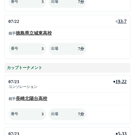
3
7分
番号
出場
07/22
33-7
○
徳島県立城東高校
相手
3
7分
番号
出場
カップトーナメント
07/23
19-22
●
コンソレーション
長崎北陽台高校
相手
3
7分
番号
出場
07/23
5-33
●