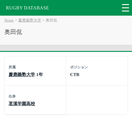
RUGBY DATABASE
Home
慶應義塾大学
奥田侃
奥田侃
所属
ポジション
慶應義塾大学
1年
CTB
出身
茗溪学園高校