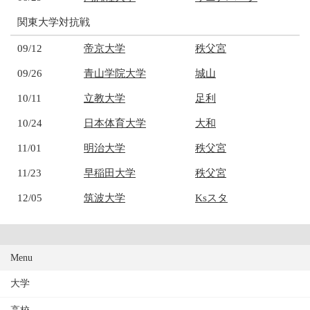
関東大学対抗戦
09/12
帝京大学
秩父宮
09/26
青山学院大学
城山
10/11
立教大学
足利
10/24
日本体育大学
大和
11/01
明治大学
秩父宮
11/23
早稲田大学
秩父宮
12/05
筑波大学
Ksスタ
Menu
大学