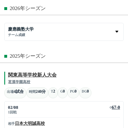
2026年シーズン
慶應義塾大学
チーム成績
2025年シーズン
関東高等学校新人大会
茗溪学園高校
2
0
0
0
4試合
240分
T
G
PG
DG
出場
時間
02/08
67-0
○
1回戦
日本大明誠高校
相手