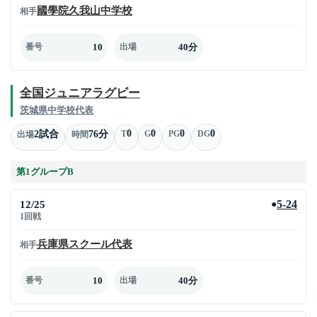
國學院久我山中学校
相手
10
40分
番号
出場
全国ジュニアラグビー
茨城県中学校代表
0
0
0
0
2試合
76分
T
G
PG
DG
出場
時間
第1グループB
12/25
5-24
●
1回戦
兵庫県スクール代表
相手
10
40分
番号
出場