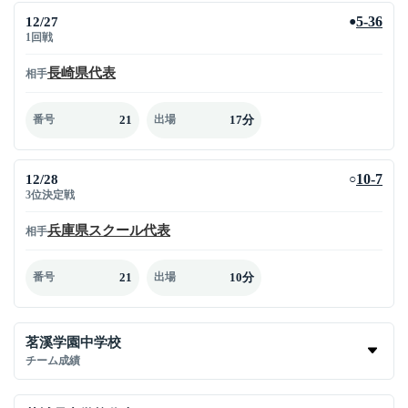
12/27
5-36
●
1回戦
長崎県代表
相手
21
17分
番号
出場
12/28
10-7
○
3位決定戦
兵庫県スクール代表
相手
21
10分
番号
出場
茗溪学園中学校
チーム成績