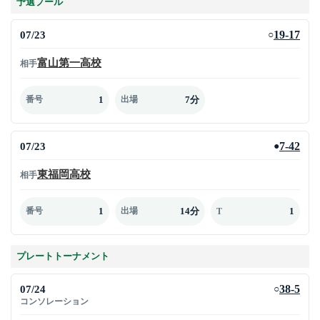
予選プール
07/23
19-17
○
富山第一高校
相手
1
7分
番号
出場
07/23
7-42
●
東福岡高校
相手
1
14分
1
番号
出場
T
プレートトーナメント
07/24
38-5
○
コンソレーション