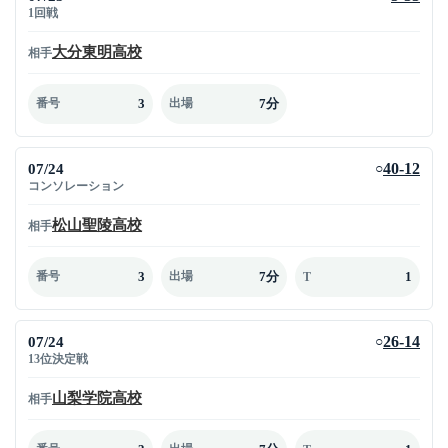
1回戦
大分東明高校
相手
3
7分
番号
出場
07/24
40-12
○
コンソレーション
松山聖陵高校
相手
3
7分
1
番号
出場
T
07/24
26-14
○
13位決定戦
山梨学院高校
相手