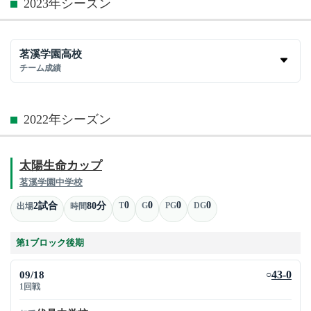
2023年シーズン
茗溪学園高校
チーム成績
2022年シーズン
太陽生命カップ
茗溪学園中学校
0
0
0
0
2試合
80分
T
G
PG
DG
出場
時間
第1ブロック後期
09/18
43-0
○
1回戦