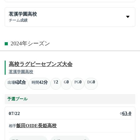
茗溪学園高校
チーム成績
2024年シーズン
高校ラグビーセブンズ大会
茗溪学園高校
2
0
0
0
6試合
42分
T
G
PG
DG
出場
時間
予選プール
07/22
63-0
○
飯田OIDE長姫高校
相手