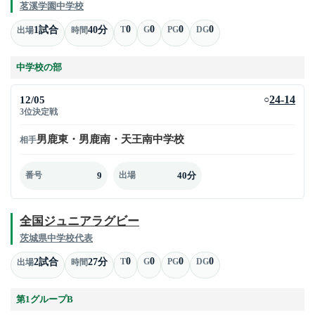
茗溪学園中学校
0
0
0
0
1試合
40分
T
G
PG
DG
出場
時間
中学校の部
12/05
24-14
○
3位決定戦
男鹿東・男鹿南・天王南中学校
相手
9
40分
番号
出場
全国ジュニアラグビー
茨城県中学校代表
0
0
0
0
2試合
27分
T
G
PG
DG
出場
時間
第1グループB