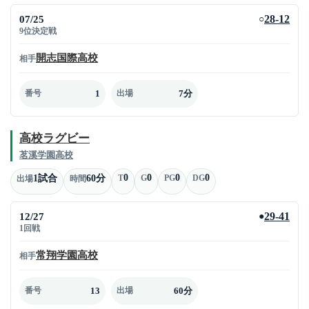
07/25
28-12
○
9位決定戦
開志国際高校
相手
1
7分
番号
出場
高校ラグビー
茗溪学園高校
0
0
0
0
1試合
60分
T
G
PG
DG
出場
時間
12/27
29-41
●
1回戦
常翔学園高校
相手
13
60分
番号
出場