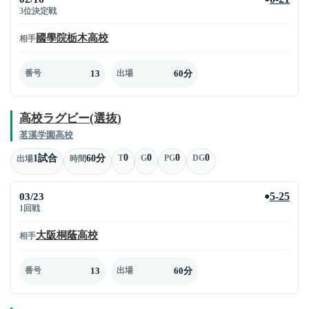
3位決定戦
國學院栃木高校
相手
13
60分
番号
出場
高校ラグビー(選抜)
茗溪学園高校
0
0
0
0
1試合
60分
T
G
PG
DG
出場
時間
03/23
5-25
●
1回戦
大阪桐蔭高校
相手
13
60分
番号
出場