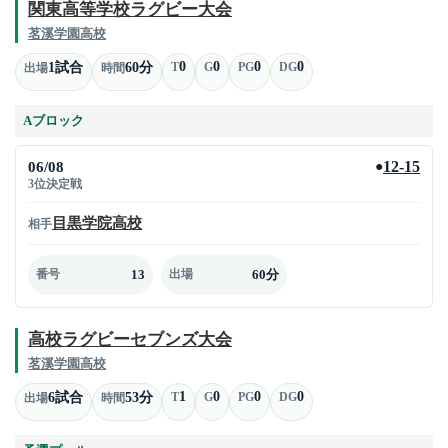
関東高等学校ラグビー大会
茗溪学園高校
0
0
0
0
1試合
60分
T
G
PG
DG
出場
時間
Aブロック
06/08
12-15
●
3位決定戦
目黒学院高校
相手
13
60分
番号
出場
高校ラグビーセブンズ大会
茗溪学園高校
1
0
0
0
6試合
53分
T
G
PG
DG
出場
時間