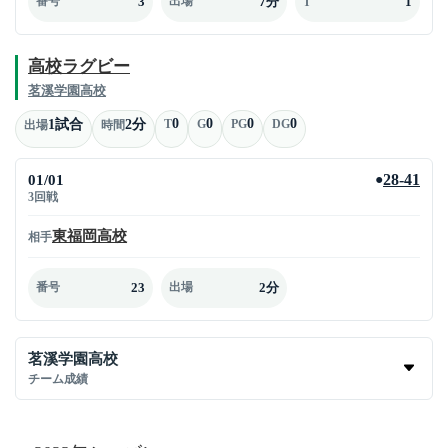
3
7分
1
番号
出場
T
高校ラグビー
茗溪学園高校
0
0
0
0
1試合
2分
T
G
PG
DG
出場
時間
01/01
28-41
●
3回戦
東福岡高校
相手
23
2分
番号
出場
茗溪学園高校
チーム成績