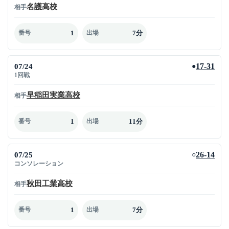
名護高校
相手
1
7分
番号
出場
07/24
17-31
●
1回戦
早稲田実業高校
相手
1
11分
番号
出場
07/25
26-14
○
コンソレーション
秋田工業高校
相手
1
7分
番号
出場