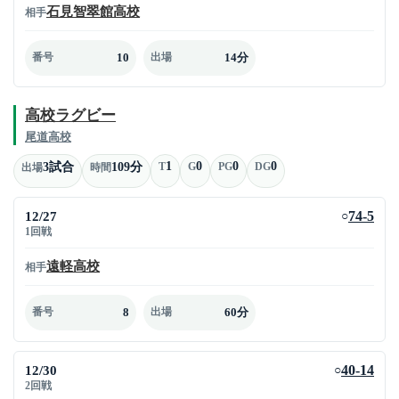
石見智翠館高校
相手
10
14分
番号
出場
高校ラグビー
尾道高校
1
0
0
0
3試合
109分
T
G
PG
DG
出場
時間
12/27
74-5
○
1回戦
遠軽高校
相手
8
60分
番号
出場
12/30
40-14
○
2回戦