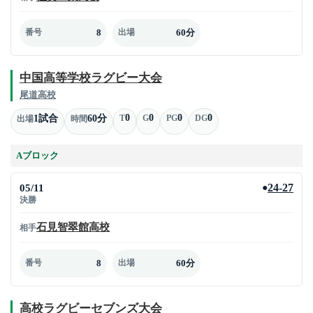
8
60分
番号
出場
中国高等学校ラグビー大会
尾道高校
0
0
0
0
1試合
60分
T
G
PG
DG
出場
時間
Aブロック
05/11
24-27
●
決勝
石見智翠館高校
相手
8
60分
番号
出場
高校ラグビーセブンズ大会