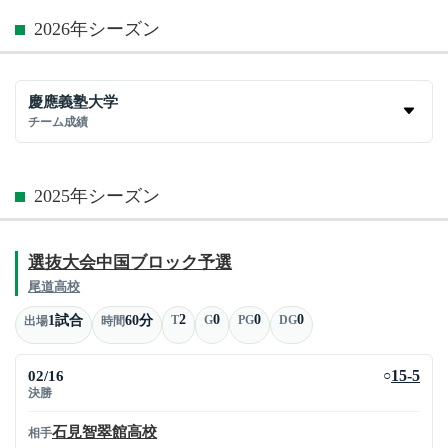
2026年シーズン
慶應義塾大学
チーム成績
2025年シーズン
選抜大会中国ブロック予選
尾道高校
2
0
0
0
1試合
60分
T
G
PG
DG
出場
時間
02/16
15-5
○
決勝
石見智翠館高校
相手