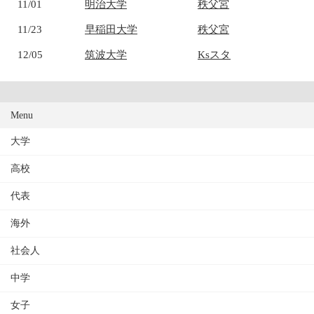
11/01
明治大学
秩父宮
11/23
早稲田大学
秩父宮
12/05
筑波大学
Ksスタ
Menu
大学
高校
代表
海外
社会人
中学
女子