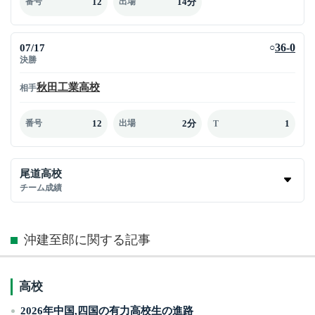
12
14分
番号
出場
07/17
36-0
○
決勝
秋田工業高校
相手
12
2分
1
番号
出場
T
尾道高校
チーム成績
沖建至郎に関する記事
高校
2026年中国,四国の有力高校生の進路