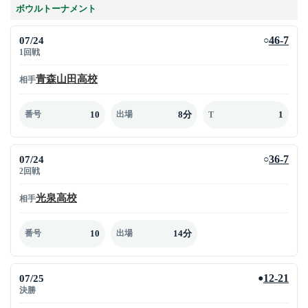
ボウルトーナメント
07/24
46-7
○
1回戦
青森山田高校
相手
10
8分
1
番号
出場
T
07/24
36-7
○
2回戦
光泉高校
相手
10
14分
番号
出場
07/25
12-21
●
決勝