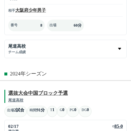
大阪府少年男子
相手
8
60分
番号
出場
尾道高校
チーム成績
2024年シーズン
選抜大会中国ブロック予選
尾道高校
1
0
0
0
2試合
91分
T
G
PG
DG
出場
時間
02/17
85-0
○