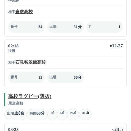
準決勝
倉敷高校
相手
24
31分
1
番号
出場
T
02/18
12-27
●
決勝
石見智翠館高校
相手
13
60分
番号
出場
高校ラグビー(選抜)
尾道高校
0
0
0
0
1試合
60分
T
G
PG
DG
出場
時間
03/23
24-5
○