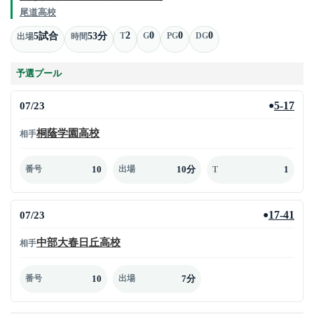
尾道高校
2
0
0
0
5試合
53分
T
G
PG
DG
出場
時間
予選プール
07/23
5-17
●
桐蔭学園高校
相手
10
10分
1
番号
出場
T
07/23
17-41
●
中部大春日丘高校
相手
10
7分
番号
出場