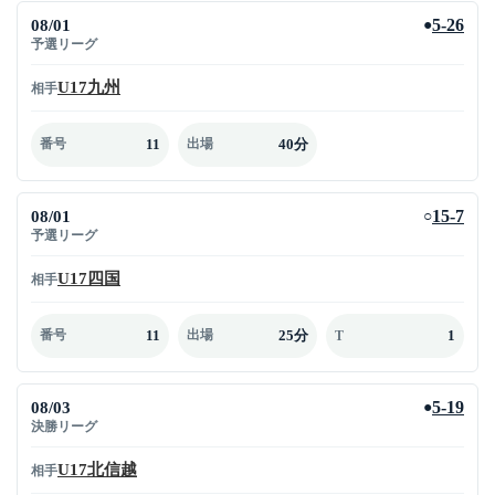
08/01
5-26
●
予選リーグ
U17九州
相手
11
40分
番号
出場
08/01
15-7
○
予選リーグ
U17四国
相手
11
25分
1
番号
出場
T
08/03
5-19
●
決勝リーグ
U17北信越
相手