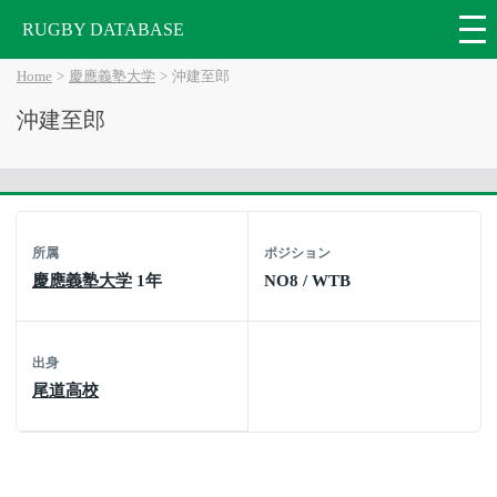
RUGBY DATABASE
Home
慶應義塾大学
沖建至郎
沖建至郎
所属
ポジション
慶應義塾大学
1年
NO8 / WTB
出身
尾道高校