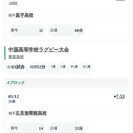
1回戦
昌平高校
相手
11
60分
番号
出場
中国高等学校ラグビー大会
尾道高校
0
0
0
0
1試合
52分
T
G
PG
DG
出場
時間
Aブロック
05/12
7-53
●
決勝
石見智翠館高校
相手
14
52分
番号
出場