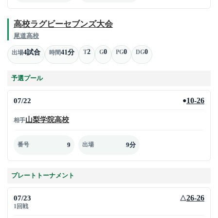
高校ラグビーセブンズ大会
尾道高校
2
0
0
0
4試合
41分
T
G
PG
DG
出場
時間
予選プール
07/22
10-26
●
山梨学院高校
相手
9
9分
番号
出場
プレートトーナメント
07/23
26-26
△
1回戦