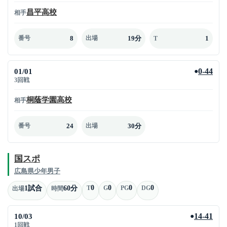
昌平高校
相手
8
19分
1
番号
出場
T
01/01
0-44
●
3回戦
桐蔭学園高校
相手
24
30分
番号
出場
国スポ
広島県少年男子
0
0
0
0
1試合
60分
T
G
PG
DG
出場
時間
10/03
14-41
●
1回戦