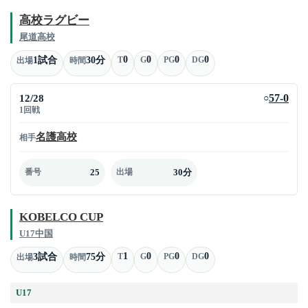
高校ラグビー
尾道高校
0
0
0
0
1試合
30分
T
G
PG
DG
出場
時間
12/28
57-0
○
1回戦
名護高校
相手
25
30分
番号
出場
KOBELCO CUP
U17中国
1
0
0
0
3試合
75分
T
G
PG
DG
出場
時間
U17