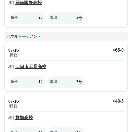
開志国際高校
相手
12
5分
番号
出場
ボウルトーナメント
07/16
66-0
○
1回戦
四日市工業高校
相手
12
7分
番号
出場
07/16
48-5
○
2回戦
磐城高校
相手