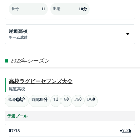
11
10分
番号
出場
尾道高校
チーム成績
2023年シーズン
高校ラグビーセブンズ大会
尾道高校
1
0
0
0
4試合
28分
T
G
PG
DG
出場
時間
予選プール
07/15
7-26
●