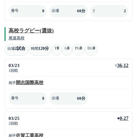
8
60分
2
番号
出場
T
高校ラグビー(選抜)
尾道高校
0
0
0
0
2試合
120分
T
G
PG
DG
出場
時間
03/23
36-12
○
1回戦
開志国際高校
相手
8
60分
番号
出場
03/25
0-27
●
2回戦
佐賀工業高校
相手