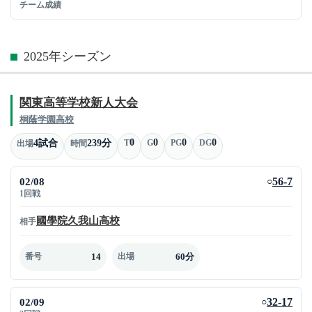
チーム成績
2025年シーズン
関東高等学校新人大会
桐蔭学園高校
0
0
0
0
4試合
239分
T
G
PG
DG
出場
時間
02/08
56-7
○
1回戦
國學院久我山高校
相手
14
60分
番号
出場
02/09
32-17
○