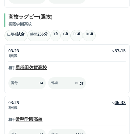
高校ラグビー(選抜)
桐蔭学園高校
0
0
0
0
4試合
236分
T
G
PG
DG
出場
時間
03/23
57-15
○
1回戦
早稲田佐賀高校
相手
14
60分
番号
出場
03/25
46-33
○
2回戦
常翔学園高校
相手