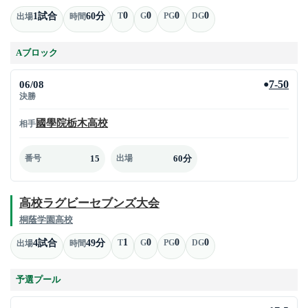
0
0
0
0
1試合
60分
T
G
PG
DG
出場
時間
Aブロック
06/08
7-50
●
決勝
國學院栃木高校
相手
15
60分
番号
出場
高校ラグビーセブンズ大会
桐蔭学園高校
1
0
0
0
4試合
49分
T
G
PG
DG
出場
時間
予選プール