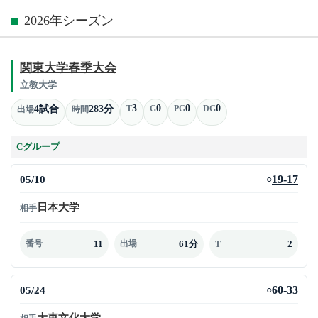
2026年シーズン
関東大学春季大会
立教大学
3
0
0
0
4試合
283分
T
G
PG
DG
出場
時間
Cグループ
05/10
19-17
○
日本大学
相手
11
61分
2
番号
出場
T
05/24
60-33
○
大東文化大学