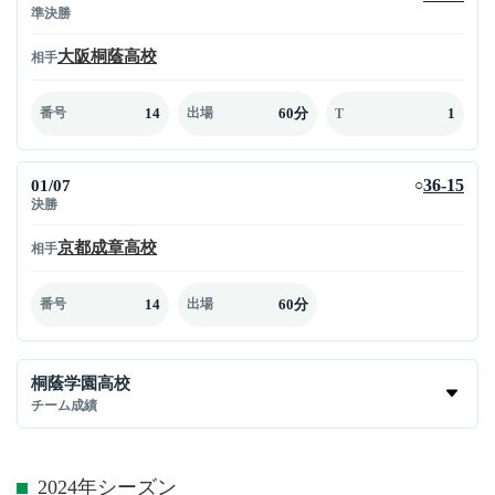
準決勝
大阪桐蔭高校
相手
14
60分
1
番号
出場
T
01/07
36-15
○
決勝
京都成章高校
相手
14
60分
番号
出場
桐蔭学園高校
チーム成績
2024年シーズン