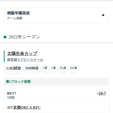
桐蔭学園高校
チーム成績
2022年シーズン
太陽生命カップ
南茨城ラグビースクール
0
0
0
0
2試合
80分
T
G
PG
DG
出場
時間
第2ブロック前期
09/17
24-7
○
1回戦
京都ORCA RFC
相手