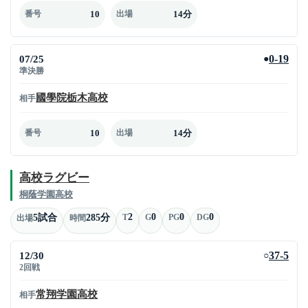
10
14分
番号
出場
07/25
0-19
●
準決勝
國學院栃木高校
相手
10
14分
番号
出場
高校ラグビー
桐蔭学園高校
2
0
0
0
5試合
285分
T
G
PG
DG
出場
時間
12/30
37-5
○
2回戦
常翔学園高校
相手