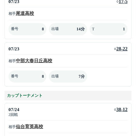
07/23
17-5
○
尾道高校
相手
8
14分
1
番号
出場
T
07/23
28-22
○
中部大春日丘高校
相手
8
7分
番号
出場
カップトーナメント
07/24
38-12
○
2回戦
仙台育英高校
相手