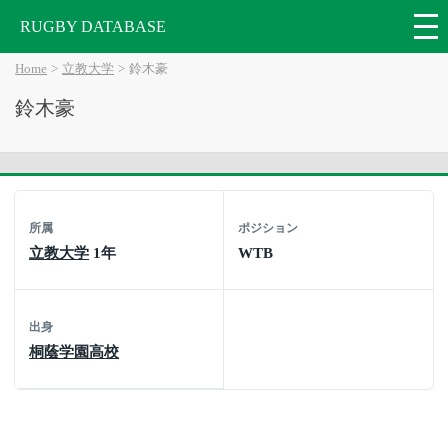
RUGBY DATABASE
Home
立教大学
鈴木豪
鈴木豪
所属
ポジション
立教大学
1年
WTB
出身
桐蔭学園高校