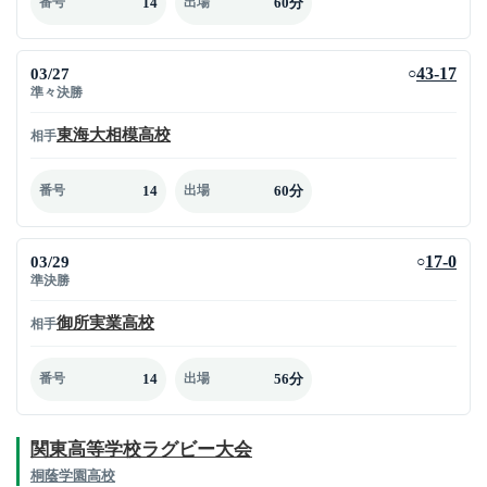
14
60分
番号
出場
03/27
43-17
○
準々決勝
東海大相模高校
相手
14
60分
番号
出場
03/29
17-0
○
準決勝
御所実業高校
相手
14
56分
番号
出場
関東高等学校ラグビー大会
桐蔭学園高校