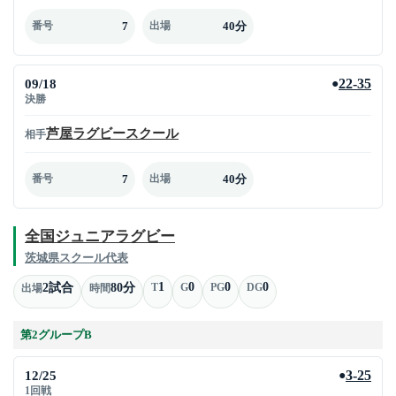
7
40分
番号
出場
09/18
22-35
●
決勝
芦屋ラグビースクール
相手
7
40分
番号
出場
全国ジュニアラグビー
茨城県スクール代表
1
0
0
0
2試合
80分
T
G
PG
DG
出場
時間
第2グループB
12/25
3-25
●
1回戦