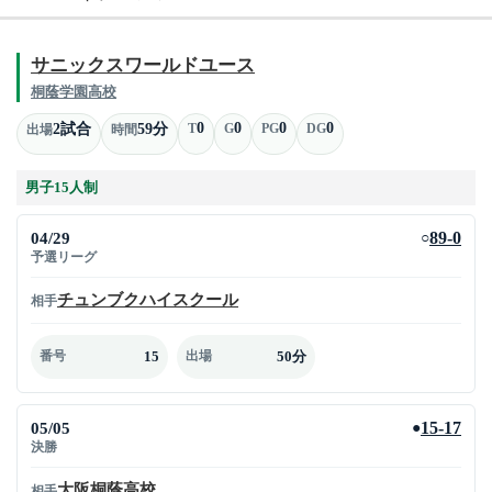
サニックスワールドユース
桐蔭学園高校
0
0
0
0
2試合
59分
T
G
PG
DG
出場
時間
男子15人制
04/29
89-0
○
予選リーグ
チュンブクハイスクール
相手
15
50分
番号
出場
05/05
15-17
●
決勝
大阪桐蔭高校
相手