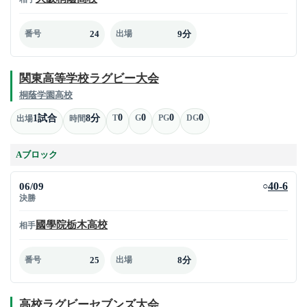
24
9分
番号
出場
関東高等学校ラグビー大会
桐蔭学園高校
0
0
0
0
1試合
8分
T
G
PG
DG
出場
時間
Aブロック
06/09
40-6
○
決勝
國學院栃木高校
相手
25
8分
番号
出場
高校ラグビーセブンズ大会