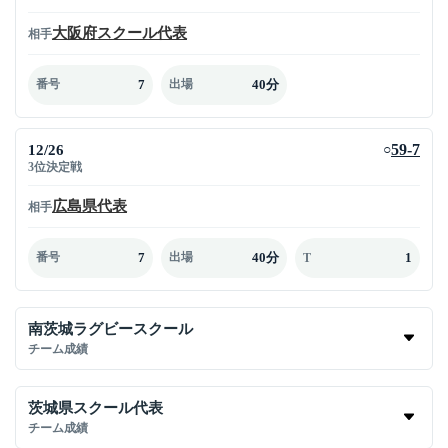
大阪府スクール代表
相手
7
40分
番号
出場
12/26
59-7
○
3位決定戦
広島県代表
相手
7
40分
1
番号
出場
T
南茨城ラグビースクール
チーム成績
茨城県スクール代表
チーム成績