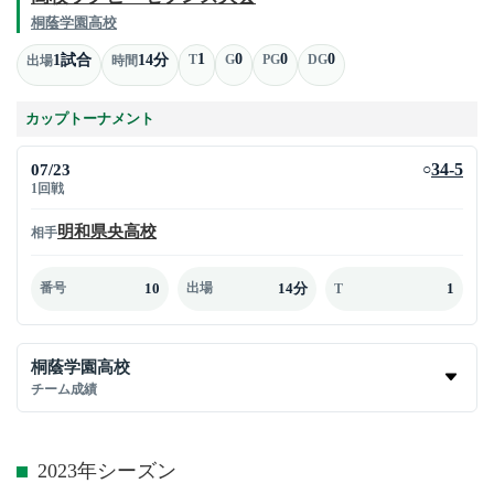
桐蔭学園高校
1
0
0
0
1試合
14分
T
G
PG
DG
出場
時間
カップトーナメント
07/23
34-5
○
1回戦
明和県央高校
相手
10
14分
1
番号
出場
T
桐蔭学園高校
チーム成績
2023年シーズン