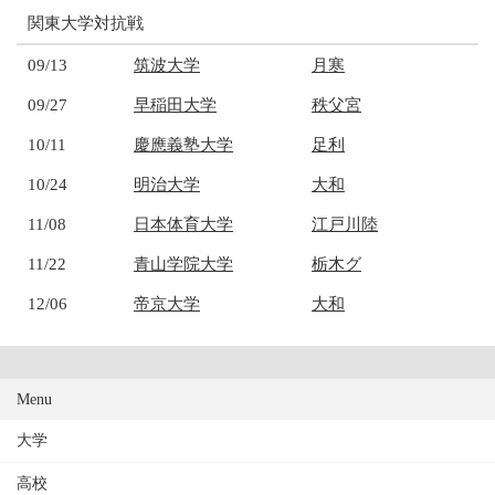
関東大学対抗戦
09/13
筑波大学
月寒
09/27
早稲田大学
秩父宮
10/11
慶應義塾大学
足利
10/24
明治大学
大和
11/08
日本体育大学
江戸川陸
11/22
青山学院大学
栃木グ
12/06
帝京大学
大和
Menu
大学
高校