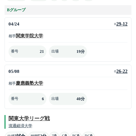
Bグループ
04/24
29-12
○
関東学院大学
相手
21
19分
番号
出場
05/08
26-22
○
慶應義塾大学
相手
6
40分
番号
出場
関東大学リーグ戦
流通経済大学
0
0
0
0
3試合
52分
T
G
PG
DG