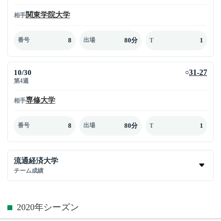
関東学院大学
相手
8
80分
1
番号
出場
T
10/30
31-27
○
第4週
専修大学
相手
8
80分
1
番号
出場
T
流通経済大学
チーム成績
2020年シーズン