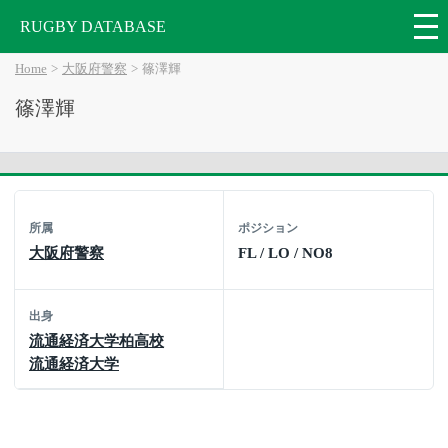
RUGBY DATABASE
Home
大阪府警察
篠澤輝
篠澤輝
所属
ポジション
大阪府警察
FL / LO / NO8
出身
流通経済大学柏高校
流通経済大学