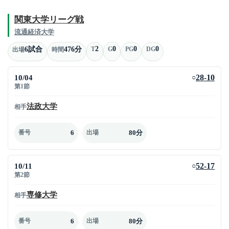
関東大学リーグ戦
流通経済大学
2
0
0
0
6試合
476分
T
G
PG
DG
出場
時間
10/04
28-10
○
第1節
法政大学
相手
6
80分
番号
出場
10/11
52-17
○
第2節
専修大学
相手
6
80分
番号
出場