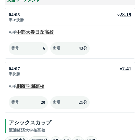
決勝トーナメント
04/05
28-19
○
準々決勝
中部大春日丘高校
相手
6
43分
番号
出場
04/07
7-41
●
準決勝
桐蔭学園高校
相手
20
21分
番号
出場
アシックスカップ
流通経済大学柏高校