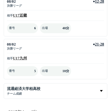
08/02
12-28
●
決勝リーグ
U17近畿
相手
6
40分
番号
出場
08/02
21-28
●
決勝リーグ
U17九州
相手
5
10分
番号
出場
流通経済大学柏高校
チーム成績