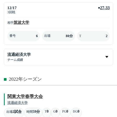
12/17
27-33
●
3回戦
筑波大学
相手
6
80分
2
番号
出場
T
流通経済大学
チーム成績
2022年シーズン
関東大学春季大会
流通経済大学
0
0
0
0
2試合
59分
T
G
PG
DG
出場
時間