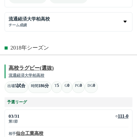
流通経済大学柏高校
チーム成績
2018年シーズン
高校ラグビー(選抜)
流通経済大学柏高校
5
0
0
0
5試合
186分
T
G
PG
DG
出場
時間
予選リーグ
03/31
111-0
○
第1節
仙台工業高校
相手