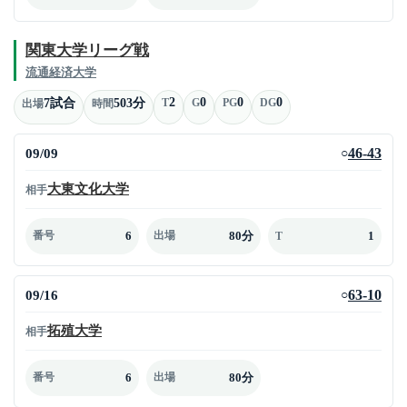
関東大学リーグ戦
流通経済大学
2
0
0
0
7試合
503分
T
G
PG
DG
出場
時間
09/09
46-43
○
大東文化大学
相手
6
80分
1
番号
出場
T
09/16
63-10
○
拓殖大学
相手
6
80分
番号
出場