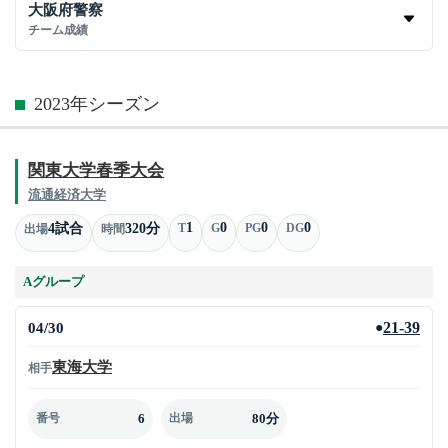
大阪府警察
チーム成績
2023年シーズン
関東大学春季大会
流通経済大学
1
0
0
0
4試合
320分
T
G
PG
DG
出場
時間
Aグループ
04/30
21-39
●
東海大学
相手
6
80分
番号
出場