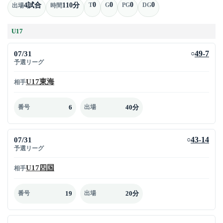
0
0
0
0
4試合
110分
T
G
PG
DG
出場
時間
U17
07/31
49-7
○
予選リーグ
U17東海
相手
6
40分
番号
出場
07/31
43-14
○
予選リーグ
U17四国
相手
19
20分
番号
出場