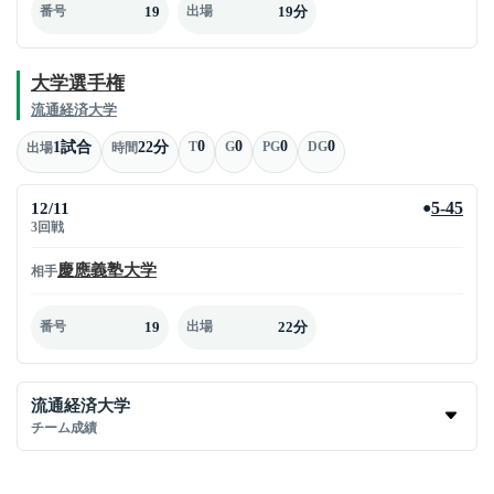
19
19分
番号
出場
大学選手権
流通経済大学
0
0
0
0
1試合
22分
T
G
PG
DG
出場
時間
12/11
5-45
●
3回戦
慶應義塾大学
相手
19
22分
番号
出場
流通経済大学
チーム成績