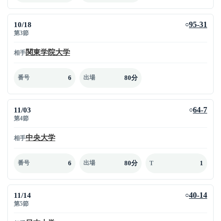
10/18
95-31
○
第3節
関東学院大学
相手
6
80分
番号
出場
11/03
64-7
○
第4節
中央大学
相手
6
80分
1
番号
出場
T
11/14
40-14
○
第5節