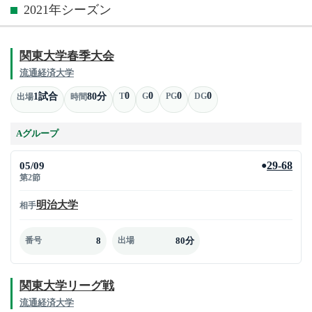
2021年シーズン
関東大学春季大会
流通経済大学
0
0
0
0
1試合
80分
T
G
PG
DG
出場
時間
Aグループ
05/09
29-68
●
第2節
明治大学
相手
8
80分
番号
出場
関東大学リーグ戦
流通経済大学