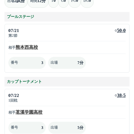
0
0
0
0
2試合
12分
T
G
PG
DG
出場
時間
プールステージ
07/21
50-0
○
第2節
熊本西高校
相手
3
7分
番号
出場
カップトーナメント
07/22
38-5
○
1回戦
茗溪学園高校
相手
3
5分
番号
出場