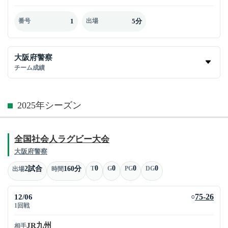
1
5分
番号
出場
大阪府警察
チーム成績
2025年シーズン
全国社会人ラグビー大会
大阪府警察
0
0
0
0
2試合
160分
T
G
PG
DG
出場
時間
12/06
75-26
○
1回戦
JR九州
相手