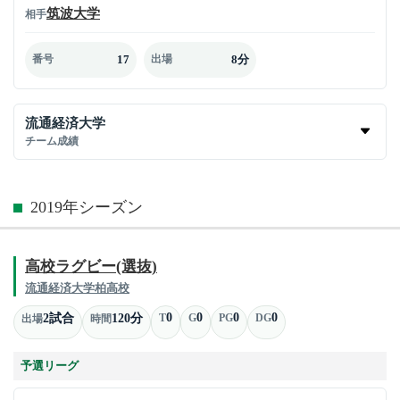
筑波大学
相手
17
8分
番号
出場
流通経済大学
チーム成績
2019年シーズン
高校ラグビー(選抜)
流通経済大学柏高校
0
0
0
0
2試合
120分
T
G
PG
DG
出場
時間
予選リーグ