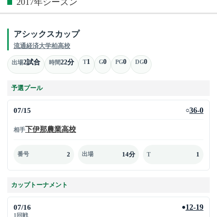
2017年シーズン
アシックスカップ
流通経済大学柏高校
1
0
0
0
2試合
22分
T
G
PG
DG
出場
時間
予選プール
07/15
36-0
○
下伊那農業高校
相手
2
14分
1
番号
出場
T
カップトーナメント
07/16
12-19
●
1回戦