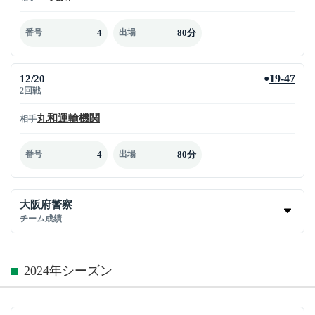
4
80分
番号
出場
12/20
19-47
●
2回戦
丸和運輸機関
相手
4
80分
番号
出場
大阪府警察
チーム成績
2024年シーズン