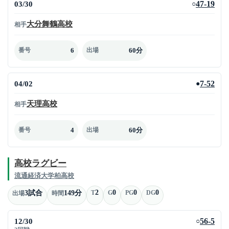
03/30
47-19
○
大分舞鶴高校
相手
6
60分
番号
出場
04/02
7-52
●
天理高校
相手
4
60分
番号
出場
高校ラグビー
流通経済大学柏高校
2
0
0
0
3試合
149分
T
G
PG
DG
出場
時間
12/30
56-5
○