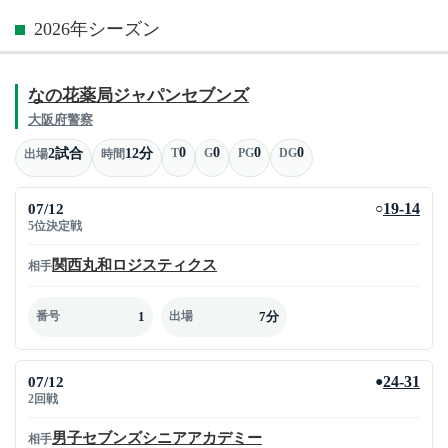
2026年シーズン
なの花薬局ジャパンセブンズ
大阪府警察
0
0
0
0
2試合
12分
T
G
PG
DG
出場
時間
07/12
19-14
○
5位決定戦
関西丸和ロジスティクス
相手
1
7分
番号
出場
07/12
24-31
●
2回戦
男子セブンズシニアアカデミー
相手