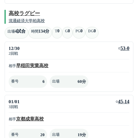
高校ラグビー
流通経済大学柏高校
0
0
0
0
4試合
134分
T
G
PG
DG
出場
時間
12/30
53-0
○
2回戦
早稲田実業高校
相手
6
60分
番号
出場
01/01
45-14
○
3回戦
京都成章高校
相手
20
19分
番号
出場