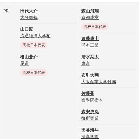
PR
田代大介
森山飛翔
大分舞鶴
京都成章
高校日本代表
山口匠
流通経済大学柏
遠藤廉士
高校日本代表
熊本工業
檜山蒼介
清水栞太
尾道
東京
高校日本代表
布引大翔
大阪産業大学付属
佐藤蒼
國學院栃木
森安虎丸
御所実業
田谷海斗
清真学園