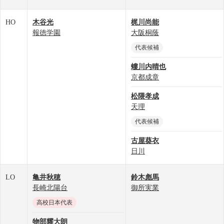
HO
木谷光
梶川尚能
報徳学園
大阪桐蔭
代表候補
螻川内晴也
京都成章
松隈孝成
天理
代表候補
古屋葵衣
日川
LO
亀井秋穂
鈴木彪馬
長崎北陽台
御所実業
高校日本代表
物部耀大朗