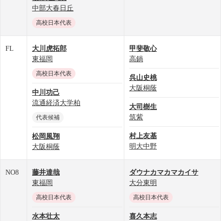
中部大春日丘
高校日本代表
FL
大川虎拓郎
甲斐敬心
東福岡
高鍋
高校日本代表
呉山史桃
大阪桐蔭
中川功己
流通経済大学柏
大司樹生
筑紫
代表候補
村上友基
松岡風翔
明大中野
大阪桐蔭
NO8
藤井達哉
ダウナカマカマカイサ
東福岡
大分東明
高校日本代表
高校日本代表
水本壮太
喜久本志