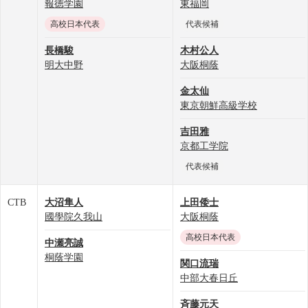
報徳学園
東福岡
高校日本代表
代表候補
長橋駿
木村公人
明大中野
大阪桐蔭
金太仙
東京朝鮮高級学校
吉田雅
京都工学院
代表候補
CTB
大沼隼人
上田倭士
國學院久我山
大阪桐蔭
高校日本代表
中瀬亮誠
桐蔭学園
関口流瑞
中部大春日丘
斉藤元天