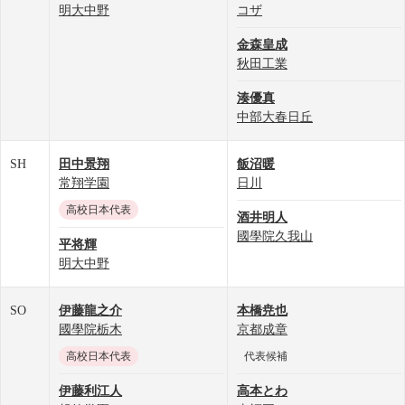
明大中野
コザ
金森皇成
秋田工業
湊優真
中部大春日丘
SH
田中景翔
飯沼暖
常翔学園
日川
高校日本代表
酒井明人
國學院久我山
平将輝
明大中野
SO
伊藤龍之介
本橋尭也
國學院栃木
京都成章
高校日本代表
代表候補
伊藤利江人
高本とわ