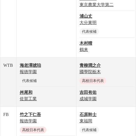
東京農業大学第二
浦山丈
大分東明
代表候補
木村晴
鶴来
WTB
海老澤琥珀
青柳潤之介
報徳学園
國學院栃木
代表候補
高校日本代表
舛尾和
吉田有佑
佐賀工業
成城学園
FB
竹之下仁吾
石原幹士
報徳学園
東福岡
高校日本代表
代表候補