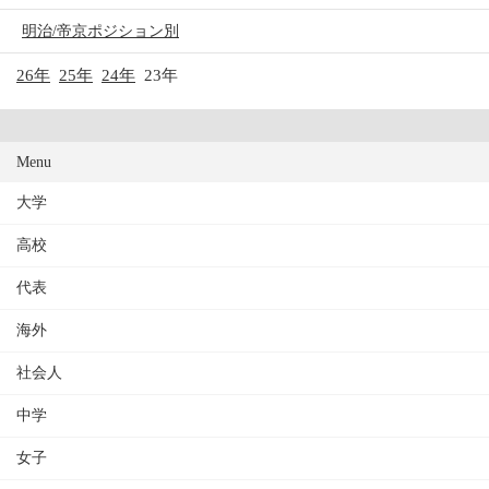
明治/帝京ポジション別
26年
25年
24年
23年
Menu
大学
高校
代表
海外
社会人
中学
女子