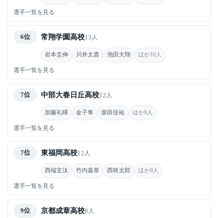
選手一覧を見る
常翔学園高校
6位
13人
岩本圭伸
川井太貴
池田大翔
ほか10人
選手一覧を見る
中部大春日丘高校
7位
12人
加藤礼暉
金子隼
柴田佳祐
ほか9人
選手一覧を見る
東福岡高校
7位
12人
西端玄汰
竹内嘉章
西柊太郎
ほか9人
選手一覧を見る
京都成章高校
9位
8人