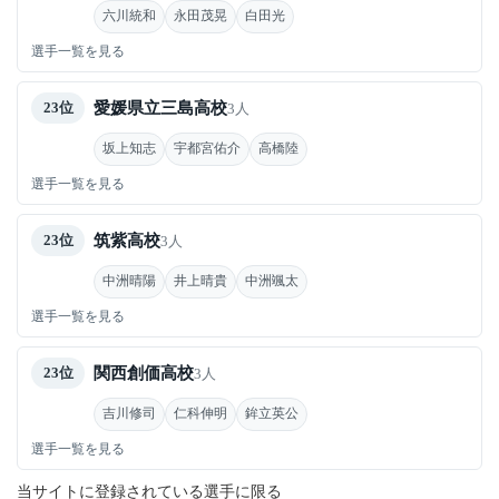
六川統和
永田茂晃
白田光
選手一覧を見る
愛媛県立三島高校
23位
3人
坂上知志
宇都宮佑介
高橋陸
選手一覧を見る
筑紫高校
23位
3人
中洲晴陽
井上晴貴
中洲颯太
選手一覧を見る
関西創価高校
23位
3人
吉川修司
仁科伸明
鉾立英公
選手一覧を見る
当サイトに登録されている選手に限る