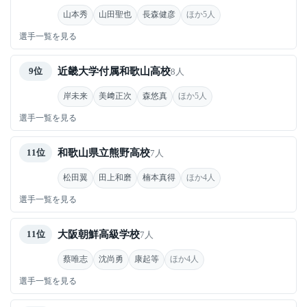
山本秀
山田聖也
長森健彦
ほか5人
選手一覧を見る
近畿大学付属和歌山高校
9位
8人
岸未来
美﨑正次
森悠真
ほか5人
選手一覧を見る
和歌山県立熊野高校
11位
7人
松田翼
田上和磨
楠本真得
ほか4人
選手一覧を見る
大阪朝鮮高級学校
11位
7人
蔡唯志
沈尚勇
康起等
ほか4人
選手一覧を見る