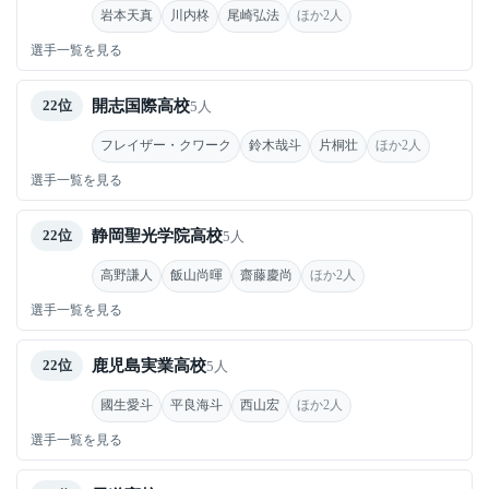
岩本天真
川内柊
尾崎弘法
ほか2人
選手一覧を見る
開志国際高校
22位
5人
フレイザー・クワーク
鈴木哉斗
片桐壮
ほか2人
選手一覧を見る
静岡聖光学院高校
22位
5人
高野謙人
飯山尚暉
齋藤慶尚
ほか2人
選手一覧を見る
鹿児島実業高校
22位
5人
國生愛斗
平良海斗
西山宏
ほか2人
選手一覧を見る