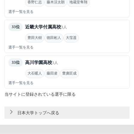
香野仁志
藤木涼太朗
地蔵堂隼翔
選手一覧を見る
近畿大学付属高校
33位
3人
豊田大樹
徳田彬人
大窪遥
選手一覧を見る
高川学園高校
33位
3人
大石暖人
藤田凌
豊廣匠成
選手一覧を見る
当サイトに登録されている選手に限る
日本大学トップへ戻る