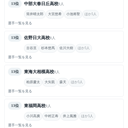
中部大春日丘高校
13位
8人
筒井晴太郎
大宮悠希
小池将聖
ほか5人
選手一覧を見る
佐野日大高校
13位
8人
古谷亘
杉本悠馬
佐川大樹
ほか5人
選手一覧を見る
東海大相模高校
13位
8人
柏原慶太
大矢凱
森天
ほか5人
選手一覧を見る
東福岡高校
13位
8人
小川高廣
中村正寿
井上風雅
ほか5人
選手一覧を見る