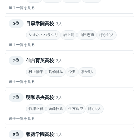
選手一覧を見る
目黒学院高校
5位
13人
シオネ・ハラシリ
岩上龍
山田志道
ほか10人
選手一覧を見る
仙台育英高校
7位
12人
村上陽平
髙橋祥汰
今要
ほか9人
選手一覧を見る
明和県央高校
7位
12人
竹澤正祥
須藤拓真
生方碧空
ほか9人
選手一覧を見る
報徳学園高校
9位
11人