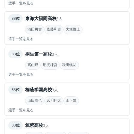
選手一覧を見る
東海大福岡高校
33位
3人
清田勇貴
依藤和史
大塚惟士
選手一覧を見る
桐生第一高校
33位
3人
高山双
明光棟吾
秋田颯祐
選手一覧を見る
桐蔭学園高校
33位
3人
山田皓也
宮川翔太
山下凛
選手一覧を見る
筑紫高校
33位
3人