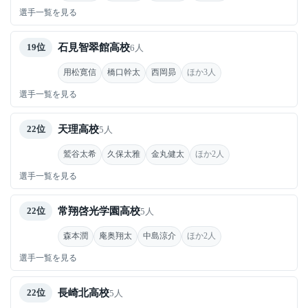
選手一覧を見る
石見智翠館高校
19位
6人
用松寛信
橋口幹太
西岡昴
ほか3人
選手一覧を見る
天理高校
22位
5人
鷲谷太希
久保太雅
金丸健太
ほか2人
選手一覧を見る
常翔啓光学園高校
22位
5人
森本潤
庵奥翔太
中島涼介
ほか2人
選手一覧を見る
長崎北高校
22位
5人