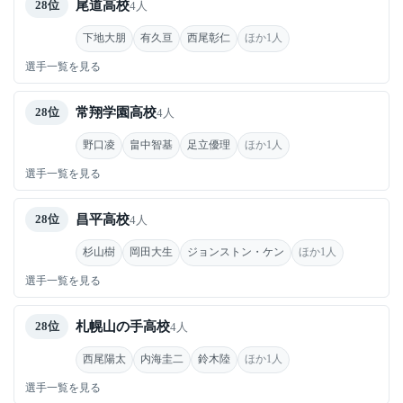
尾道高校
28位
4人
下地大朋
有久亘
西尾彰仁
ほか1人
選手一覧を見る
常翔学園高校
28位
4人
野口凌
畠中智基
足立優理
ほか1人
選手一覧を見る
昌平高校
28位
4人
杉山樹
岡田大生
ジョンストン・ケン
ほか1人
選手一覧を見る
札幌山の手高校
28位
4人
西尾陽太
内海圭二
鈴木陸
ほか1人
選手一覧を見る