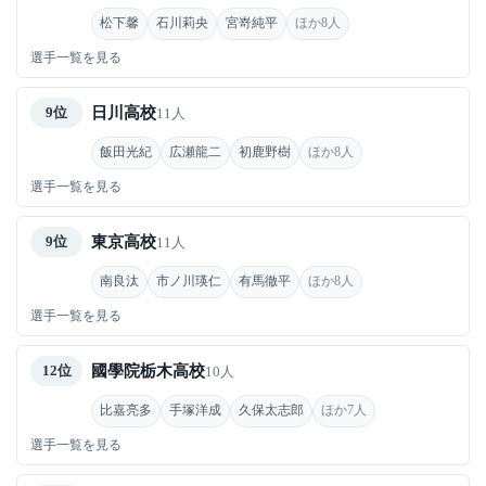
松下馨
石川莉央
宮嵜純平
ほか8人
選手一覧を見る
日川高校
9位
11人
飯田光紀
広瀬龍二
初鹿野樹
ほか8人
選手一覧を見る
東京高校
9位
11人
南良汰
市ノ川瑛仁
有馬徹平
ほか8人
選手一覧を見る
國學院栃木高校
12位
10人
比嘉亮多
手塚洋成
久保太志郎
ほか7人
選手一覧を見る