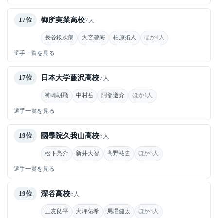
御所実業高校
17位
7人
長谷銀次朗
大宮碧海
柏原拓人
ほか4人
選手一覧を見る
日本大学藤沢高校
17位
7人
神崎朝飛
中村岳
阿部遵介
ほか4人
選手一覧を見る
國學院久我山高校
19位
6人
松下亮介
新井大智
高野祐史
ほか3人
選手一覧を見る
深谷高校
19位
6人
三友良平
大坪佑希
馬場健太
ほか3人