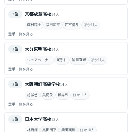
京都成章高校
2位
14人
藤村琉士
福田涼平
四宮勇斗
ほか11人
選手一覧を見る
大分東明高校
2位
14人
ジョアぺ・ナコ
尾形仁
浦川直輝
ほか11人
選手一覧を見る
大阪朝鮮高級学校
2位
14人
趙誠悠
呉尚俊
孫昇己
ほか11人
選手一覧を見る
日本大学高校
5位
13人
林琉輝
黒田周平
柴田爽翔
ほか10人