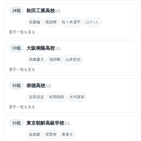
秋田工業高校
28位
4人
佐藤倫
南波輝
佐々木凜平
ほか1人
選手一覧を見る
大阪桐蔭高校
33位
3人
高橋慶大
池田剛
山本哲也
選手一覧を見る
崇徳高校
33位
3人
吉田丞志
松岡翔吾
大垰真弥
選手一覧を見る
東京朝鮮高級学校
33位
3人
金政豪
宋賢寿
黄泰斗