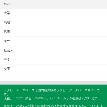
Menu
大学
高校
代表
海外
社会人
中学
女子
ラグビーデータベースは国内最大級のラグビーデータベースサイトで
す。
現在、「34,731試合、53,037人、2,401チーム」が登録されています。
当サイトが全ての情報の正確性および完全性を保証するものではありま