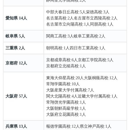
中部大春日丘高校
:5人
栄徳高校
:3人
愛知県 14人
名古屋高校
:2人
名古屋市立西陵高校
:2人
名古屋市立向陽高校
:1人
同朋高校
:1人
岐阜県 5人
関商工高校
:3人
岐阜工業高校
:2人
三重県 2人
朝明高校
:1人
四日市工業高校
:1人
京都成章高校
:6人
京都工学院高校
:5人
京都府 12人
京都府立北稜高校
:1人
東海大仰星高校
:20人
大阪桐蔭高校
:12人
常翔学園高校
:10人
大阪産業大学付属高校
:7人
大阪府 57人
関大北陽高校
:4人
近畿大学付属高校
:1人
常翔啓光学園高校
:1人
大阪朝鮮高級学校
:1人
大阪府立花園高校
:1人
兵庫県 13人
報徳学園高校
:12人
県立神戸高校
:1人