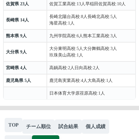
佐賀県 23人
佐賀工業高校
:13人
早稲田佐賀高校
:10人
長崎北陽台高校
:8人
長崎北高校
:5人
長崎県 14人
海星高校
:1人
熊本県 9人
九州学院高校
:6人
熊本工業高校
:3人
大分東明高校
:5人
大分舞鶴高校
:3人
大分県 9人
玖珠美山高校
:1人
宮崎県 4人
高鍋高校
:2人
日向高校
:2人
鹿児島県 5人
鹿児島実業高校
:4人
大島高校
:1人
日本体育大学原荏原高校:1人
TOP
チーム順位
試合結果
個人成績