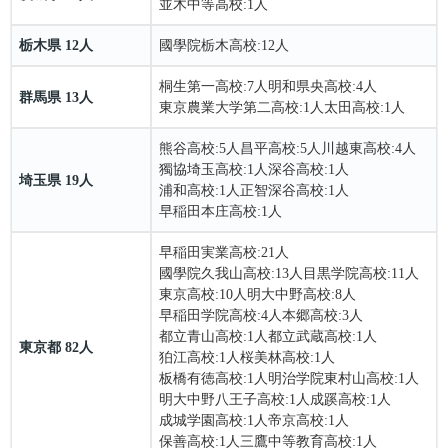
並木中等高校
:1人
栃木県 12人
國學院栃木高校
:12人
桐生第一高校
:7人
明和県央高校
:4人
群馬県 13人
東京農業大学第二高校
:1人
太田高校
:1人
熊谷高校
:5人
昌平高校
:5人
川越東高校
:4人
獨協埼玉高校
:1人
深谷高校
:1人
埼玉県 19人
浦和高校
:1人
正智深谷高校
:1人
早稲田本庄高校
:1人
早稲田実業高校
:21人
國學院久我山高校
:13人
目黒学院高校
:11人
東京高校
:10人
明大中野高校
:8人
早稲田学院高校
:4人
本郷高校
:3人
都立青山高校
:1人
都立武蔵高校
:1人
東京都 82人
狛江高校
:1人
桜美林高校
:1人
板橋有徳高校
:1人
明治学院東村山高校
:1人
明大中野八王子高校
:1人
成蹊高校
:1人
成城学園高校
:1人
帝京高校
:1人
保善高校
:1人
三鷹中等教育高校
:1人