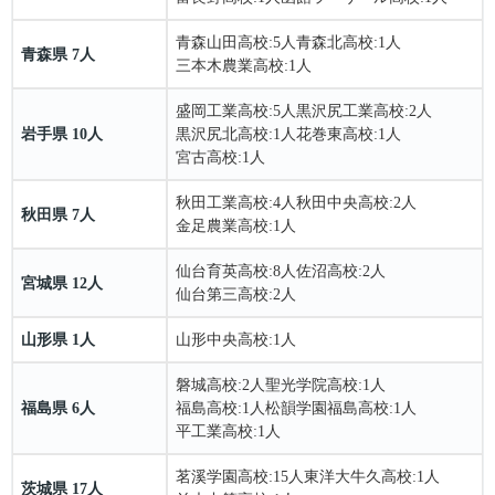
青森山田高校
:5人
青森北高校
:1人
青森県 7人
三本木農業高校
:1人
盛岡工業高校
:5人
黒沢尻工業高校
:2人
岩手県 10人
黒沢尻北高校
:1人
花巻東高校
:1人
宮古高校
:1人
秋田工業高校
:4人
秋田中央高校
:2人
秋田県 7人
金足農業高校
:1人
仙台育英高校
:8人
佐沼高校
:2人
宮城県 12人
仙台第三高校
:2人
山形県 1人
山形中央高校
:1人
磐城高校
:2人
聖光学院高校
:1人
福島県 6人
福島高校
:1人
松韻学園福島高校
:1人
平工業高校
:1人
茗溪学園高校
:15人
東洋大牛久高校
:1人
茨城県 17人