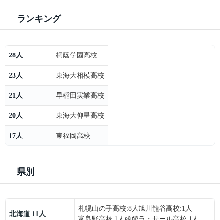
ランキング
28人
桐蔭学園高校
23人
東海大相模高校
21人
早稲田実業高校
20人
東海大仰星高校
17人
東福岡高校
県別
札幌山の手高校
:8人
旭川龍谷高校
:1人
北海道 11人
富良野高校
:1人
函館ラ・サール高校
:1人