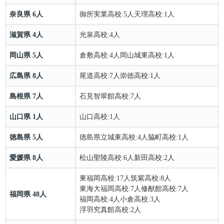
奈良県 6人
御所実業高校
:5人
天理高校
:1人
滋賀県 4人
光泉高校
:4人
岡山県 5人
倉敷高校
:4人
岡山城東高校
:1人
広島県 8人
尾道高校
:7人
崇徳高校
:1人
島根県 7人
石見智翠館高校
:7人
山口県 1人
山口高校
:1人
徳島県 5人
徳島県立城東高校
:4人
脇町高校
:1人
愛媛県 8人
松山聖陵高校
:6人
新田高校
:2人
東福岡高校
:17人
筑紫高校
:8人
東海大福岡高校
:7人
修猷館高校
:7人
福岡県 48人
福岡高校
:4人
小倉高校
:3人
浮羽究真館高校
:2人