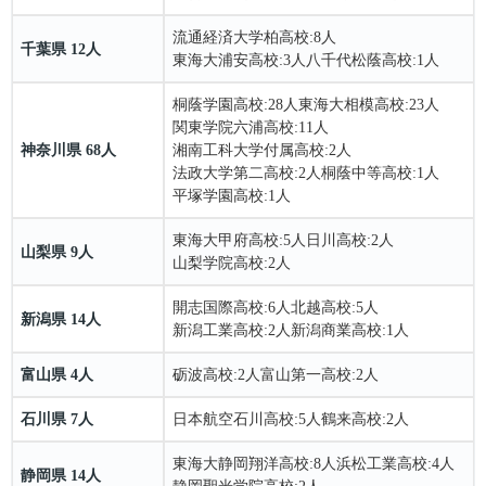
流通経済大学柏高校
:8人
千葉県 12人
東海大浦安高校
:3人
八千代松蔭高校
:1人
桐蔭学園高校
:28人
東海大相模高校
:23人
関東学院六浦高校
:11人
神奈川県 68人
湘南工科大学付属高校
:2人
法政大学第二高校
:2人
桐蔭中等高校
:1人
平塚学園高校
:1人
東海大甲府高校
:5人
日川高校
:2人
山梨県 9人
山梨学院高校
:2人
開志国際高校
:6人
北越高校
:5人
新潟県 14人
新潟工業高校
:2人
新潟商業高校
:1人
富山県 4人
砺波高校
:2人
富山第一高校
:2人
石川県 7人
日本航空石川高校
:5人
鶴来高校
:2人
東海大静岡翔洋高校
:8人
浜松工業高校
:4人
静岡県 14人
静岡聖光学院高校
:2人